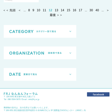
＜＜ 先頭
＜
...
8
9
10
11
12
13
14
15
16
17
...
30
40
...
＞
最後 ＞＞
〒 104-0042 東京都中央区入船1-7-1
Tel : 080-5504-5670 / Email :
info@frj.or.jp
郵便物の送付は、次の住所までお願いいたします。
〒169-0051 東京都新宿区西早稲田2-3-18 AVACOビル 5F 国際協力NGOセンター（JANIC）内