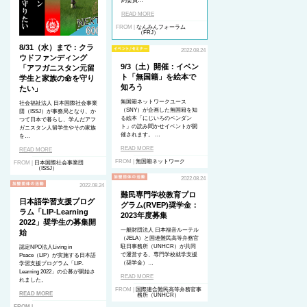
約委員…
READ MORE
FROM |
なんみんフォーラム
（FRJ）
8/31（水）まで：クラ
2022.08.24
ウドファンディング
9/3（土）開催：イベン
「アフガニスタン元留
ト「無国籍」を絵本で
学生と家族の命を守り
知ろう
たい」
無国籍ネットワークユース
社会福祉法人 日本国際社会事業
（SNY）が企画した無国籍を知
団（ISSJ）が事務局となり、か
る絵本「にじいろのペンダン
つて日本で暮らし、学んだアフ
ト」の読み聞かせイベントが開
ガニスタン人留学生やその家族
催されます。 …
を…
READ MORE
READ MORE
FROM |
無国籍ネットワーク
FROM |
日本国際社会事業団
（ISSJ）
2022.08.24
2022.08.24
難民専門学校教育プロ
日本語学習支援プログ
グラム(RVEP)奨学金：
ラム「LIP-Learning
2023年度募集
2022」奨学生の募集開
一般財団法人 日本福音ルーテル
始
（JELA）と国連難民高等弁務官
駐日事務所（UNHCR）が共同
認定NPO法人Living in
で運営する、専門学校就学支援
Peace（LIP）が実施する日本語
（奨学金）…
学習支援プログラム「LIP-
Learning 2022」の公募が開始さ
READ MORE
れました。
FROM |
国際連合難民高等弁務官事
READ MORE
務所（UNHCR）
FROM |