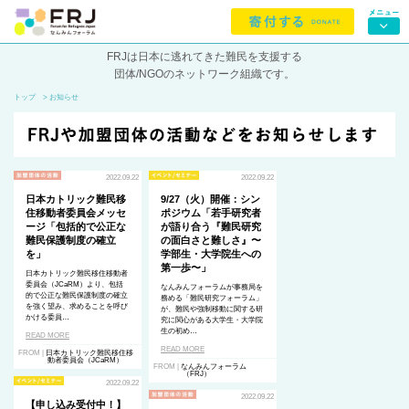
FRJは日本に逃れてきた難民を支援する
団体/NGOのネットワーク組織です。
トップ
> お知らせ
2022.09.22
2022.09.22
日本カトリック難民移
9/27（火）開催：シン
住移動者委員会メッセ
ポジウム「若手研究者
ージ「包括的で公正な
が語り合う『難民研究
難民保護制度の確立
の面白さと難しさ』〜
を」
学部生・大学院生への
第一歩〜」
日本カトリック難民移住移動者
委員会（JCaRM）より、包括
なんみんフォーラムが事務局を
的で公正な難民保護制度の確立
務める「難民研究フォーラム」
を強く望み、求めることを呼び
が、難民や強制移動に関する研
かける委員…
究に関心がある大学生・大学院
生の初め…
READ MORE
READ MORE
FROM |
日本カトリック難民移住移
動者委員会（JCaRM）
FROM |
なんみんフォーラム
（FRJ）
2022.09.22
2022.09.22
【申し込み受付中！】