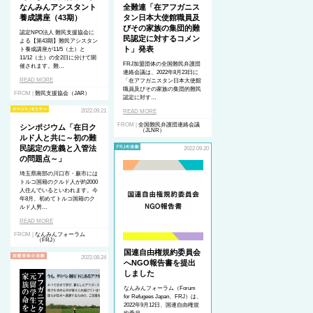
なんみんアシスタント
全難連「在アフガニス
養成講座（43期）
タン日本大使館職員及
びその家族の集団的難
認定NPO法人 難民支援協会に
民認定に対するコメン
よる【第43期】難民アシスタン
ト」発表
ト養成講座が11/5（土）と
11/12（土）の全2日に分けて開
FRJ加盟団体の全国難民弁護団
催されます。難…
連絡会議は、2022年8月23日に
READ MORE
「在アフガニスタン日本大使館
職員及びその家族の集団的難民
FROM |
難民支援協会（JAR）
認定に対す…
2022.09.21
READ MORE
FROM |
全国難民弁護団連絡会議
シンポジウム「在日ク
（JLNR）
ルド人と共に～初の難
民認定の意義と入管法
2022.09.20
の問題点～」
埼玉県南部の川口市・蕨市には
トルコ国籍のクルド人が約2000
人住んでいるといわれます。今
年8月、初めてトルコ国籍のク
ルド人男…
READ MORE
FROM |
なんみんフォーラム
（FRJ）
国連自由権規約委員会
2022.08.24
へNGO報告書を提出
しました
なんみんフォーラム（Forum
for Refugees Japan、FRJ）は、
2022年9月12日、国連自由権規