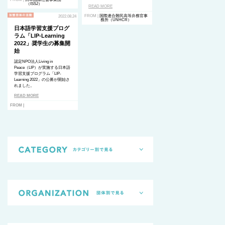
（ISSJ）
READ MORE
FROM |
国際連合難民高等弁務官事
2022.08.24
務所（UNHCR）
日本語学習支援プログ
ラム「LIP-Learning
2022」奨学生の募集開
始
認定NPO法人Living in
Peace（LIP）が実施する日本語
学習支援プログラム「LIP-
Learning 2022」の公募が開始さ
れました。
READ MORE
FROM |