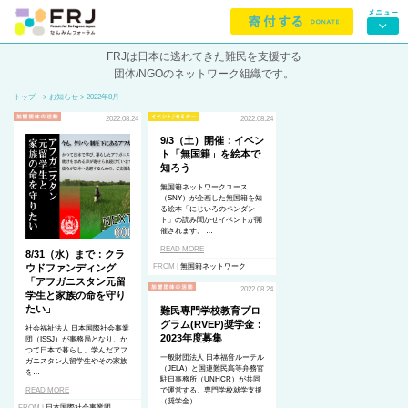
FRJは日本に逃れてきた難民を支援する
団体/NGOのネットワーク組織です。
トップ
> お知らせ > 2022年8月
2022.08.24
2022.08.24
9/3（土）開催：イベン
ト「無国籍」を絵本で
知ろう
無国籍ネットワークユース
（SNY）が企画した無国籍を知
る絵本「にじいろのペンダン
ト」の読み聞かせイベントが開
催されます。 …
READ MORE
8/31（水）まで：クラ
ウドファンディング
FROM |
無国籍ネットワーク
「アフガニスタン元留
2022.08.24
学生と家族の命を守り
たい」
難民専門学校教育プロ
グラム(RVEP)奨学金：
社会福祉法人 日本国際社会事業
2023年度募集
団（ISSJ）が事務局となり、か
つて日本で暮らし、学んだアフ
一般財団法人 日本福音ルーテル
ガニスタン人留学生やその家族
（JELA）と国連難民高等弁務官
を…
駐日事務所（UNHCR）が共同
READ MORE
で運営する、専門学校就学支援
（奨学金）…
FROM |
日本国際社会事業団