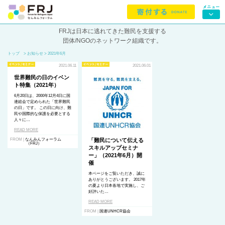
FRJは日本に逃れてきた難民を支援する
団体/NGOのネットワーク組織です。
トップ
> お知らせ > 2021年6月
2021.06.11
2021.06.01
世界難民の日のイベン
ト特集（2021年）
6月20日は、2000年12月4日に国
連総会で定められた「世界難民
の日」です。 この日に向け、難
民や国際的な保護を必要とする
人々に…
READ MORE
FROM |
なんみんフォーラム
「難民について伝える
（FRJ）
スキルアップセミナ
ー」（2021年6月）開
催
本ページをご覧いただき、誠に
ありがとうございます。
2017
年
の夏より日本各地で実施し、ご
好評いた…
READ MORE
FROM |
国連UNHCR協会