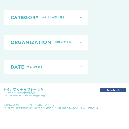
〒 104-0042 東京都中央区入船1-7-1
Tel : 080-5504-5670 / Email :
info@frj.or.jp
郵便物の送付は、次の住所までお願いいたします。
〒169-0051 東京都新宿区西早稲田2-3-18 AVACOビル 5F 国際協力NGOセンター（JANIC）内