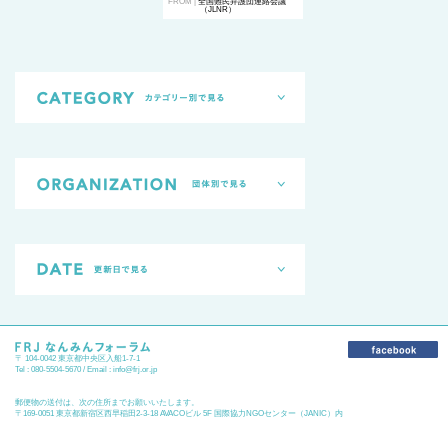
FROM |
全国難民弁護団連絡会議
（JLNR）
〒 104-0042 東京都中央区入船1-7-1
Tel : 080-5504-5670 / Email :
info@frj.or.jp
郵便物の送付は、次の住所までお願いいたします。
〒169-0051 東京都新宿区西早稲田2-3-18 AVACOビル 5F 国際協力NGOセンター（JANIC）内