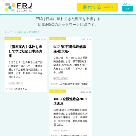
FRJは日本に逃れてきた難民を支援する
団体/NGOのネットワーク組織です。
トップ
> お知らせ > 2018年9月
2018.09.25
2018.09.11
【講座案内】体験を通
9/17 第7回難民理解講
して学ぶ初級日本語講
座-拡大版-
座
９月17日（月・祝）に名古屋難
民支援室による「第7回難民理
さぽうと２１は今秋も文化庁委
解講座-拡大版-なぜ難民を受け
託事業の一環として、「体験を
入れるの？世界、イギリス、日
通して学ぶ初級日本語講座」を
本」が開…
開講します。日本語に不自由を
感じてい…
READ MORE
READ MORE
FROM |
名古屋難民支援室（DAN）
FROM |
さぽうと21
2018.09.11
10/13 全難連総会2018
名古屋
10月13日(土)に全国難民弁護団
連絡会議による全難連総会2018
名古屋が開催されます。本講演
会・報告会では、難民支援の現
場で起こ…
READ MORE