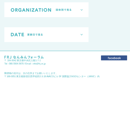
〒 104-0042 東京都中央区入船1-7-1
Tel : 080-5504-5670 / Email :
info@frj.or.jp
郵便物の送付は、次の住所までお願いいたします。
〒169-0051 東京都新宿区西早稲田2-3-18 AVACOビル 5F 国際協力NGOセンター（JANIC）内