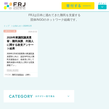
FRJは日本に逃れてきた難民を支援する
団体/NGOのネットワーク組織です。
トップ
> お知らせ > 2026年2月
2026.02.02
2026年衆議院議員選
挙：難民保護、外国人
に関する政党アンケー
ト結果
2026年2月8日投開票の衆議院議
員選挙に向け、認定NPO法人難
民支援協会が、各政党に対して
難民保護や外国人に関する意識
調査アン…
READ MORE
FROM |
難民支援協会（JAR）