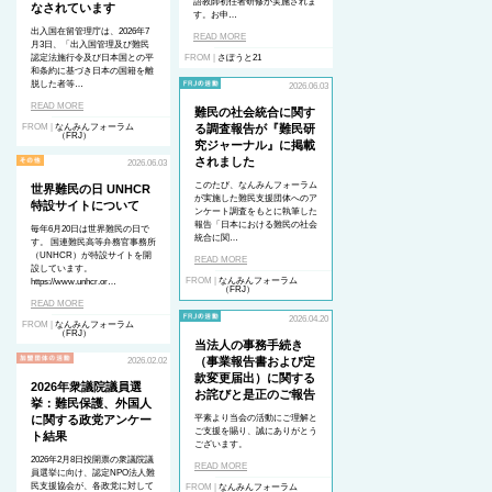
語教師初任者研修が実施されま
なされています
す。お申…
出入国在留管理庁は、2026年7
READ MORE
月3日、「出入国管理及び難民
認定法施行令及び日本国との平
FROM |
さぽうと21
和条約に基づき日本の国籍を離
脱した者等…
2026.06.03
READ MORE
難民の社会統合に関す
FROM |
なんみんフォーラム
る調査報告が『難民研
（FRJ）
究ジャーナル』に掲載
されました
2026.06.03
このたび、なんみんフォーラム
世界難民の日 UNHCR
が実施した難民支援団体へのア
特設サイトについて
ンケート調査をもとに執筆した
報告「日本における難民の社会
毎年6月20日は世界難民の日で
統合に関…
す。 国連難民高等弁務官事務所
（UNHCR）が特設サイトを開
READ MORE
設しています。
FROM |
なんみんフォーラム
https://www.unhcr.or…
（FRJ）
READ MORE
2026.04.20
FROM |
なんみんフォーラム
（FRJ）
当法人の事務手続き
（事業報告書および定
2026.02.02
款変更届出）に関する
2026年衆議院議員選
お詫びと是正のご報告
挙：難民保護、外国人
に関する政党アンケー
平素より当会の活動にご理解と
ご支援を賜り、誠にありがとう
ト結果
ございます。
2026年2月8日投開票の衆議院議
READ MORE
員選挙に向け、認定NPO法人難
民支援協会が、各政党に対して
FROM |
なんみんフォーラム