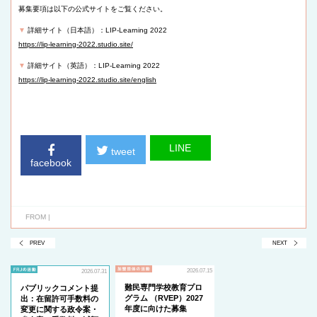
募集要項は以下の公式サイトをご覧ください。
▼
詳細サイト（日本語）：LIP-Learning 2022
https://lip-learning-2022.studio.site/
▼
詳細サイト（英語）：LIP-Learning 2022
https://lip-learning-2022.studio.site/english
LINE
tweet
facebook
FROM |
PREV
NEXT
2026.07.15
2026.07.31
難民専門学校教育プロ
パブリックコメント提
グラム （RVEP）2027
出：在留許可手数料の
年度に向けた募集
変更に関する政令案・