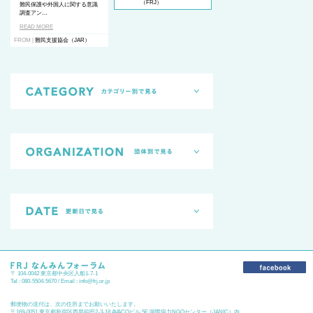
（FRJ）
難民保護や外国人に関する意識
調査アン…
READ MORE
FROM |
難民支援協会（JAR）
〒 104-0042 東京都中央区入船1-7-1
Tel : 080-5504-5670 / Email :
info@frj.or.jp
郵便物の送付は、次の住所までお願いいたします。
〒169-0051 東京都新宿区西早稲田2-3-18 AVACOビル 5F 国際協力NGOセンター（JANIC）内