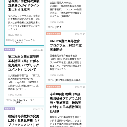
省令案／手数料の減額
公益財団法人JELAは、
対象者のガイドライン
UNHCR（国連難民高等弁務官
案に対する意見
駐日事務所）、ウェスレー財団
と共に、「難民専門学校教育プ
なんみんフォーラムは、在留許
ログラム （略称RV…
可手数料に関する政令案・省令
READ MORE
案および手数料の減額対象者の
ガイドライン案に対するパブリ
FROM |
JELA
ックコメ…
2026.07.15
READ MORE
FROM |
なんみんフォーラム
UNHCR難民高等教育
（FRJ）
プログラム：2026年度
募集開始
2026.07.15
国連難民高等弁務官事務所
第二次出入国在留管理
（UNHCR）の高等教育プログ
基本計画（案）に係る
ラムの2026年度の募集が開始さ
意見募集（パブリック
れました。 ーUNHCR難民高等
コメント）について
教育プログラム…
READ MORE
出入国在留管理庁は、「第二次
出入国在留管理基本計画
FROM |
RHEP難民教育推進協会
（案）」を公表し、2026年6月
30日から7月10日にかけて、意
2026.07.13
見募集（パブリ…
令和8年度 現職日本語
READ MORE
教員研修プログラム開
FROM |
なんみんフォーラム
発・実施事業 難民等
（FRJ）
に対する日本語教師初
2026.07.06
任研修
在留許可手数料の変更
難民等への日本語教育を学びた
に関する意見募集（パ
い日本語教師を対象に、さぽう
と２１主催の難民等対象の日本
ブリックコメント）が