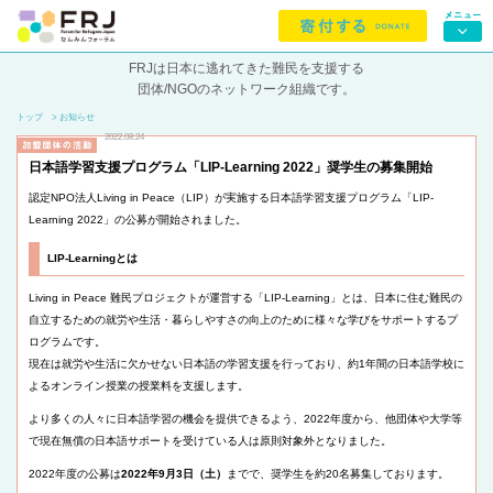
FRJは日本に逃れてきた難民を支援する
団体/NGOのネットワーク組織です。
トップ
> お知らせ
2022.08.24
日本語学習支援プログラム「LIP-Learning 2022」奨学生の募集開始
認定NPO法人Living in Peace（LIP）が実施する日本語学習支援プログラム「LIP-
Learning 2022」の公募が開始されました。
LIP-Learningとは
Living in Peace 難民プロジェクトが運営する「LIP-Learning」とは、日本に住む難民の
自立するための就労や生活・暮らしやすさの向上のために様々な学びをサポートするプ
ログラムです。
現在は就労や生活に欠かせない日本語の学習支援を行っており、約1年間の日本語学校に
よるオンライン授業の授業料を支援します。
より多くの人々に日本語学習の機会を提供できるよう、2022年度から、他団体や大学等
で現在無償の日本語サポートを受けている人は原則対象外となりました。
2022年度の公募は
2022年9月3日（土）
までで、奨学生を約20名募集しております。