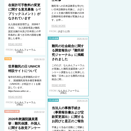
在留許可手数料の変更
難民等への日本語教育を学びた
に関する意見募集（パ
い日本語教師を対象に、さぽう
と２１主催の難民等対象の日本
ブリックコメント）が
語教師初任者研修が実施されま
なされています
す。お申…
出入国在留管理庁は、2026年7
READ MORE
月3日、「出入国管理及び難民
認定法施行令及び日本国との平
FROM |
さぽうと21
和条約に基づき日本の国籍を離
脱した者等…
2026.06.03
READ MORE
難民の社会統合に関す
FROM |
なんみんフォーラム
る調査報告が『難民研
（FRJ）
究ジャーナル』に掲載
されました
2026.06.03
このたび、なんみんフォーラム
世界難民の日 UNHCR
が実施した難民支援団体へのア
特設サイトについて
ンケート調査をもとに執筆した
報告「日本における難民の社会
毎年6月20日は世界難民の日で
統合に関…
す。 国連難民高等弁務官事務所
（UNHCR）が特設サイトを開
READ MORE
設しています。
FROM |
なんみんフォーラム
https://www.unhcr.or…
（FRJ）
READ MORE
2026.04.20
FROM |
なんみんフォーラム
（FRJ）
当法人の事務手続き
（事業報告書および定
2026.02.02
款変更届出）に関する
2026年衆議院議員選
お詫びと是正のご報告
挙：難民保護、外国人
に関する政党アンケー
平素より当会の活動にご理解と
ご支援を賜り、誠にありがとう