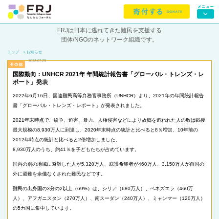
FRJは日本に逃れてきた難民を支援する
団体/NGOのネットワーク組織です。
トップ
> お知らせ
2022.07.29
国際動向：UNHCR 2021年 年間統計報告書「グローバル・トレンズ・レ
ポート」発表
2022年6月16日、国連難民高等弁務官事務所（UNHCR）より、2021年の年間統計報告
書「グローバル・トレンズ・レポート」が発表されました。
2021年末時点で、紛争、迫害、暴力、人権侵害などにより故郷を追われた人の数は戦後
最大規模の8,930万人に到達し、2020年末時点の統計と比べると8％増加、10年前の
2012年時点の統計と比べると2倍増加しました。
8,930万人のうち、約41％を子どもたちが占めています。
国内の別の地域に避難した人が5,320万人、庇護希望者が460万人、3,150万人が自国の
外に避難を余儀なくされた難民などです。
難民の出身国の3分の2以上（69%）は、シリア（680万人）、ベネズエラ（460万
人）、アフガニスタン（270万人）、南スーダン（240万人）、ミャンマー（120万人）
の5カ国に集中しています。