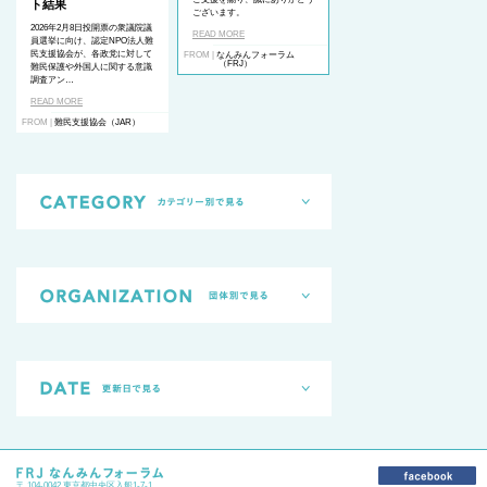
ト結果
ございます。
2026年2月8日投開票の衆議院議
READ MORE
員選挙に向け、認定NPO法人難
民支援協会が、各政党に対して
FROM |
なんみんフォーラム
（FRJ）
難民保護や外国人に関する意識
調査アン…
READ MORE
FROM |
難民支援協会（JAR）
〒 104-0042 東京都中央区入船1-7-1