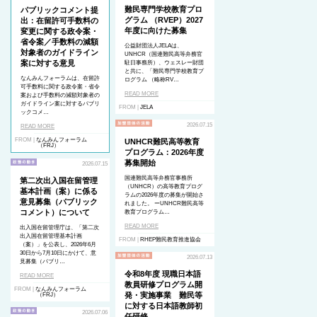
難民専門学校教育プロ
パブリックコメント提
グラム （RVEP）2027
出：在留許可手数料の
年度に向けた募集
変更に関する政令案・
省令案／手数料の減額
公益財団法人JELAは、
対象者のガイドライン
UNHCR（国連難民高等弁務官
案に対する意見
駐日事務所）、ウェスレー財団
と共に、「難民専門学校教育プ
なんみんフォーラムは、在留許
ログラム （略称RV…
可手数料に関する政令案・省令
READ MORE
案および手数料の減額対象者の
ガイドライン案に対するパブリ
FROM |
JELA
ックコメ…
2026.07.15
READ MORE
FROM |
なんみんフォーラム
UNHCR難民高等教育
（FRJ）
プログラム：2026年度
募集開始
2026.07.15
国連難民高等弁務官事務所
第二次出入国在留管理
（UNHCR）の高等教育プログ
基本計画（案）に係る
ラムの2026年度の募集が開始さ
意見募集（パブリック
れました。 ーUNHCR難民高等
コメント）について
教育プログラム…
READ MORE
出入国在留管理庁は、「第二次
出入国在留管理基本計画
FROM |
RHEP難民教育推進協会
（案）」を公表し、2026年6月
30日から7月10日にかけて、意
2026.07.13
見募集（パブリ…
令和8年度 現職日本語
READ MORE
教員研修プログラム開
FROM |
なんみんフォーラム
発・実施事業 難民等
（FRJ）
に対する日本語教師初
2026.07.06
任研修