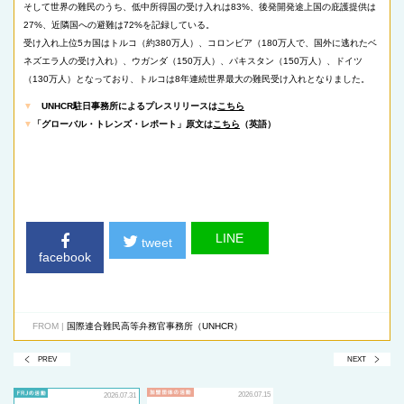
そして世界の難民のうち、低中所得国の受け入れは83%、後発開発途上国の庇護提供は
27%、近隣国への避難は72%を記録している。
受け入れ上位5カ国はトルコ（約380万人）、コロンビア（180万人で、国外に逃れたベ
ネズエラ人の受け入れ）、ウガンダ（150万人）、パキスタン（150万人）、ドイツ
（130万人）となっており、トルコは8年連続世界最大の難民受け入れとなりました。
▼
UNHCR駐日事務所によるプレスリリースは
こちら
▼
「グローバル・トレンズ・レポート」原文は
こちら
（英語）
LINE
tweet
facebook
FROM |
国際連合難民高等弁務官事務所（UNHCR）
PREV
NEXT
2026.07.15
2026.07.31