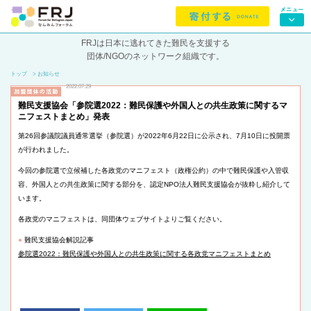
FRJは日本に逃れてきた難民を支援する
団体/NGOのネットワーク組織です。
トップ
> お知らせ
2022.07.29
難民支援協会「参院選2022：難民保護や外国人との共生政策に関するマ
ニフェストまとめ」発表
第26回参議院議員通常選挙（参院選）が2022年6月22日に公示され、7月10日に投開票
が行われました。
今回の参院選で立候補した各政党のマニフェスト（政権公約）の中で難民保護や入管収
容、外国人との共生政策に関する部分を、認定NPO法人難民支援協会が抜粋し紹介して
います。
各政党のマニフェストは、同団体ウェブサイトよりご覧ください。
●
難民支援協会解説記事
参院選2022：難民保護や外国人との共生政策に関する各政党マニフェストまとめ