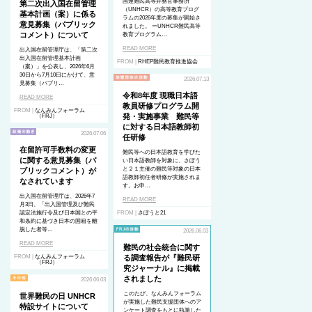
国連難民高等弁務官事務所
第二次出入国在留管理
（UNHCR）の高等教育プログ
基本計画（案）に係る
ラムの2026年度の募集が開始さ
意見募集（パブリック
れました。 ーUNHCR難民高等
コメント）について
教育プログラム…
READ MORE
出入国在留管理庁は、「第二次
出入国在留管理基本計画
FROM |
RHEP難民教育推進協会
（案）」を公表し、2026年6月
30日から7月10日にかけて、意
2026.07.13
見募集（パブリ…
令和8年度 現職日本語
READ MORE
教員研修プログラム開
FROM |
なんみんフォーラム
発・実施事業 難民等
（FRJ）
に対する日本語教師初
2026.07.06
任研修
在留許可手数料の変更
難民等への日本語教育を学びた
に関する意見募集（パ
い日本語教師を対象に、さぽう
と２１主催の難民等対象の日本
ブリックコメント）が
語教師初任者研修が実施されま
なされています
す。お申…
出入国在留管理庁は、2026年7
READ MORE
月3日、「出入国管理及び難民
認定法施行令及び日本国との平
FROM |
さぽうと21
和条約に基づき日本の国籍を離
脱した者等…
2026.06.03
READ MORE
難民の社会統合に関す
FROM |
なんみんフォーラム
る調査報告が『難民研
（FRJ）
究ジャーナル』に掲載
されました
2026.06.03
このたび、なんみんフォーラム
世界難民の日 UNHCR
が実施した難民支援団体へのア
特設サイトについて
ンケート調査をもとに執筆した