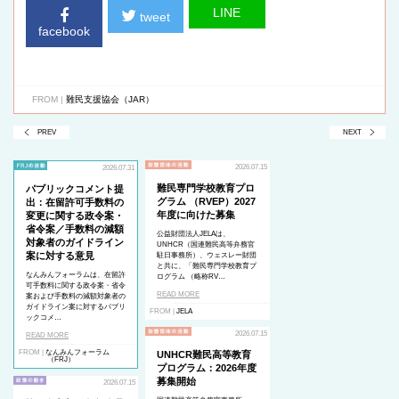
LINE
tweet
facebook
FROM |
難民支援協会（JAR）
PREV
NEXT
2026.07.15
2026.07.31
難民専門学校教育プロ
パブリックコメント提
グラム （RVEP）2027
出：在留許可手数料の
年度に向けた募集
変更に関する政令案・
省令案／手数料の減額
公益財団法人JELAは、
対象者のガイドライン
UNHCR（国連難民高等弁務官
案に対する意見
駐日事務所）、ウェスレー財団
と共に、「難民専門学校教育プ
なんみんフォーラムは、在留許
ログラム （略称RV…
可手数料に関する政令案・省令
READ MORE
案および手数料の減額対象者の
ガイドライン案に対するパブリ
FROM |
JELA
ックコメ…
2026.07.15
READ MORE
FROM |
なんみんフォーラム
UNHCR難民高等教育
（FRJ）
プログラム：2026年度
募集開始
2026.07.15