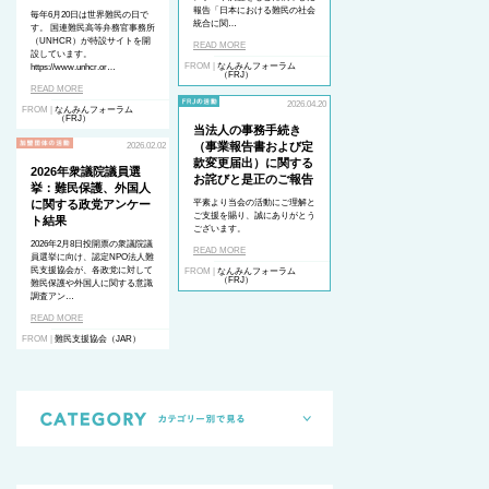
報告「日本における難民の社会
毎年6月20日は世界難民の日で
統合に関…
す。 国連難民高等弁務官事務所
（UNHCR）が特設サイトを開
READ MORE
設しています。
FROM |
なんみんフォーラム
https://www.unhcr.or…
（FRJ）
READ MORE
2026.04.20
FROM |
なんみんフォーラム
（FRJ）
当法人の事務手続き
（事業報告書および定
2026.02.02
款変更届出）に関する
2026年衆議院議員選
お詫びと是正のご報告
挙：難民保護、外国人
に関する政党アンケー
平素より当会の活動にご理解と
ご支援を賜り、誠にありがとう
ト結果
ございます。
2026年2月8日投開票の衆議院議
READ MORE
員選挙に向け、認定NPO法人難
民支援協会が、各政党に対して
FROM |
なんみんフォーラム
（FRJ）
難民保護や外国人に関する意識
調査アン…
READ MORE
FROM |
難民支援協会（JAR）