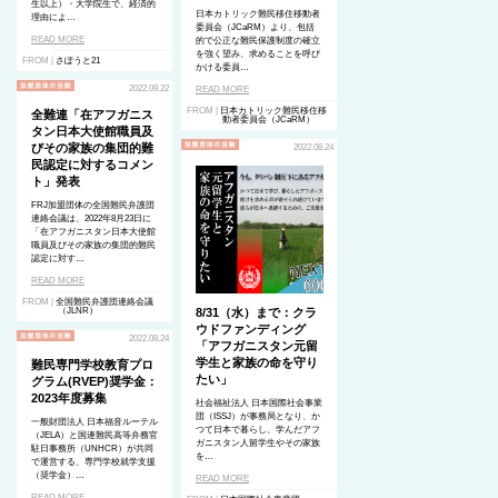
生以上）・大学院生で、経済的
日本カトリック難民移住移動者
理由によ…
委員会（JCaRM）より、包括
READ MORE
的で公正な難民保護制度の確立
を強く望み、求めることを呼び
FROM |
さぽうと21
かける委員…
2022.09.22
READ MORE
FROM |
日本カトリック難民移住移
全難連「在アフガニス
動者委員会（JCaRM）
タン日本大使館職員及
びその家族の集団的難
2022.08.24
民認定に対するコメン
ト」発表
FRJ加盟団体の全国難民弁護団
連絡会議は、2022年8月23日に
「在アフガニスタン日本大使館
職員及びその家族の集団的難民
認定に対す…
READ MORE
FROM |
全国難民弁護団連絡会議
（JLNR）
8/31（水）まで：クラ
ウドファンディング
2022.08.24
「アフガニスタン元留
学生と家族の命を守り
難民専門学校教育プロ
たい」
グラム(RVEP)奨学金：
2023年度募集
社会福祉法人 日本国際社会事業
団（ISSJ）が事務局となり、か
一般財団法人 日本福音ルーテル
つて日本で暮らし、学んだアフ
（JELA）と国連難民高等弁務官
ガニスタン人留学生やその家族
駐日事務所（UNHCR）が共同
を…
で運営する、専門学校就学支援
（奨学金）…
READ MORE
READ MORE