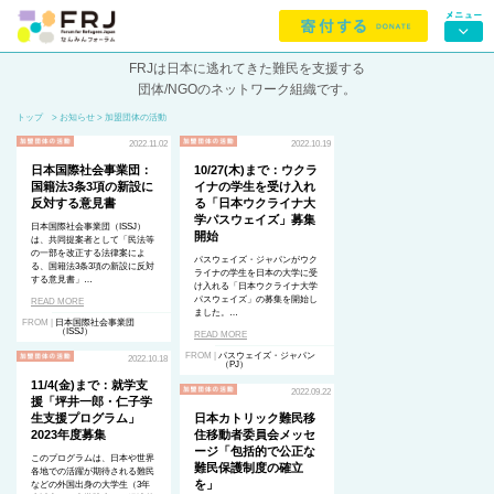
FRJは日本に逃れてきた難民を支援する
団体/NGOのネットワーク組織です。
トップ
> お知らせ > 加盟団体の活動
2022.11.02
2022.10.19
日本国際社会事業団：
10/27(木)まで：ウクラ
国籍法3条3項の新設に
イナの学生を受け入れ
反対する意見書
る「日本ウクライナ大
学パスウェイズ」募集
日本国際社会事業団（ISSJ）
開始
は、共同提案者として「民法等
の一部を改正する法律案によ
パスウェイズ・ジャパンがウク
る、国籍法3条3項の新設に反対
ライナの学生を日本の大学に受
する意見書」…
け入れる「日本ウクライナ大学
パスウェイズ」の募集を開始し
READ MORE
ました。…
FROM |
日本国際社会事業団
（ISSJ）
READ MORE
FROM |
パスウェイズ・ジャパン
2022.10.18
（PJ）
11/4(金)まで：就学支
2022.09.22
援「坪井一郎・仁子学
生支援プログラム」
日本カトリック難民移
2023年度募集
住移動者委員会メッセ
ージ「包括的で公正な
このプログラムは、日本や世界
難民保護制度の確立
各地での活躍が期待される難民
を」
などの外国出身の大学生（3年