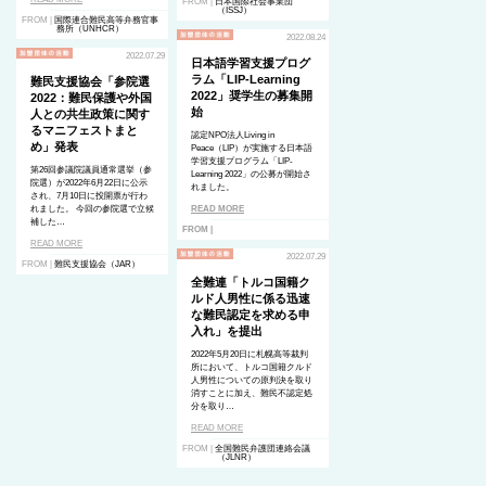
FROM |
日本国際社会事業団
（ISSJ）
FROM |
国際連合難民高等弁務官事
務所（UNHCR）
2022.08.24
2022.07.29
日本語学習支援プログ
ラム「LIP-Learning
難民支援協会「参院選
2022」奨学生の募集開
2022：難民保護や外国
始
人との共生政策に関す
るマニフェストまと
認定NPO法人Living in
め」発表
Peace（LIP）が実施する日本語
学習支援プログラム「LIP-
第26回参議院議員通常選挙（参
Learning 2022」の公募が開始さ
院選）が2022年6月22日に公示
れました。
され、7月10日に投開票が行わ
れました。 今回の参院選で立候
READ MORE
補した…
FROM |
READ MORE
2022.07.29
FROM |
難民支援協会（JAR）
全難連「トルコ国籍ク
ルド人男性に係る迅速
な難民認定を求める申
入れ」を提出
2022年5月20日に札幌高等裁判
所において、トルコ国籍クルド
人男性についての原判決を取り
消すことに加え、難民不認定処
分を取り…
READ MORE
FROM |
全国難民弁護団連絡会議
（JLNR）