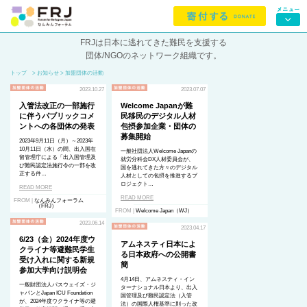
FRJは日本に逃れてきた難民を支援する
団体/NGOのネットワーク組織です。
トップ
> お知らせ > 加盟団体の活動
2023.10.27
2023.07.07
入管法改正の一部施行
Welcome Japanが難
に伴うパブリックコメ
民移民のデジタル人材
ントへの各団体の発表
包摂参加企業・団体の
募集開始
2023年9月11日（月）～2023年
10月11日（水）の間、出入国在
一般社団法人Welcome Japanの
留管理庁による「出入国管理及
就労分科会DX人材委員会が、
び難民認定法施行令の一部を改
国を逃れてきた方々のデジタル
正する件…
人材としての包摂を推進するプ
ロジェクト…
READ MORE
READ MORE
FROM |
なんみんフォーラム
（FRJ）
FROM |
Welcome Japan（WJ）
2023.06.14
2023.04.17
6/23（金）2024年度ウ
アムネスティ日本によ
クライナ等避難民学生
る日本政府への公開書
受け入れに関する新規
簡
参加大学向け説明会
4月14日、アムネスティ・イン
一般財団法人パスウェイズ・ジ
ターナショナル日本より、出入
ャパンとJapan ICU Foundation
国管理及び難民認定法（入管
が、2024年度ウクライナ等の避
法）の国際人権基準に則った改