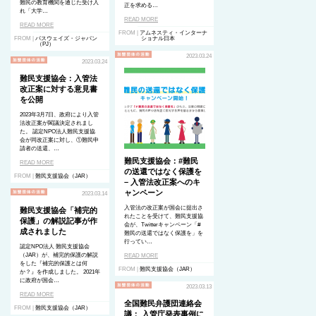
難民の教育機関を通じた受け入
正を求める…
れ「大学…
READ MORE
READ MORE
FROM |
アムネスティ・インターナ
FROM |
パスウェイズ・ジャパン
ショナル日本
（PJ）
2023.03.24
2023.03.24
難民支援協会：入管法
改正案に対する意見書
を公開
2023年3月7日、政府により入管
法改正案が閣議決定されまし
た。 認定NPO法人難民支援協
会が同改正案に対し、①難民申
請者の送還、…
難民支援協会：#難民
READ MORE
の送還ではなく保護を
FROM |
難民支援協会（JAR）
– 入管法改正案へのキ
ャンペーン
2023.03.14
入管法の改正案が国会に提出さ
難民支援協会「補完的
れたことを受けて、難民支援協
保護」の解説記事が作
会が、Twitterキャンペーン「#
成されました
難民の送還ではなく保護を」を
行ってい…
認定NPO法人 難民支援協会
（JAR）が、補完的保護の解説
READ MORE
をした『補完的保護とは何
FROM |
難民支援協会（JAR）
か？』を作成しました。 2021年
に政府が国会…
2023.03.13
READ MORE
全国難民弁護団連絡会
FROM |
難民支援協会（JAR）
議： 入管庁発表事例に