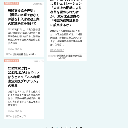
よるシュミレーション
2023.03.07
「人道上の配慮により
難民支援協会声明：
在留を認められた者
【難民の送還ではなく
が、 政府改正法案の
保護を】入管法改正案
「補完的保護対象者」
の閣議決定を受けて
に該当するか」
2023年3月7日に、「出⼊国管理
2023年3月7日に閣議決定され
及び難⺠認定法及び⽇本国との
た、入管法改正案では、「補完
平和条約に基づき⽇本の国籍を
的保護」が新たに導入されてい
離脱した者等の出⼊国管理に関
ます。全国難民弁護団連絡会議
する特例…
が、入管庁…
READ MORE
READ MORE
FROM |
難民支援協会（JAR）
FROM |
全国難民弁護団連絡会議
（JLNR）
2022.11.15
2022/12/1(木)～
2023/1/31(火)まで：さ
ぽうと２１「2023年度
生活支援プログラム」
の募集
さぽうと２１は、日本に住んで
いる外国籍または元外国籍の学
生で、学業の継続が経済的に難
しい方を応援する「2023年度生
活支援プ…
READ MORE
FROM |
さぽうと21