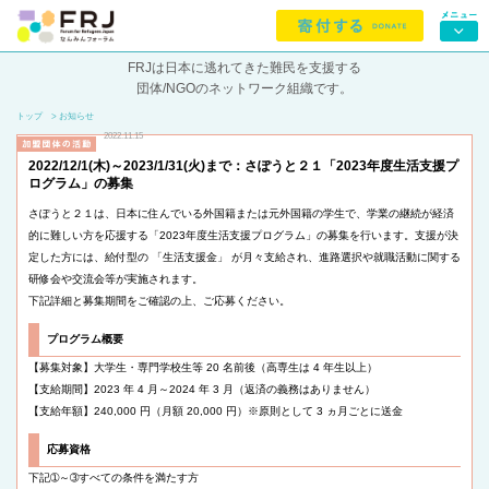
FRJは日本に逃れてきた難民を支援する
団体/NGOのネットワーク組織です。
トップ
> お知らせ
2022.11.15
2022/12/1(木)～2023/1/31(火)まで：さぽうと２１「2023年度生活支援プ
ログラム」の募集
さぽうと２１は、日本に住んでいる外国籍または元外国籍の学生で、学業の継続が経済
的に難しい方を応援する「2023年度生活支援プログラム」の募集を行います。支援が決
定した方には、給付型の 「生活支援金」 が月々支給され、進路選択や就職活動に関する
研修会や交流会等が実施されます。
下記詳細と募集期間をご確認の上、ご応募ください。
プログラム概要
【募集対象】大学生・専門学校生等 20 名前後（高専生は 4 年生以上）
【支給期間】2023 年 4 月～2024 年 3 月（返済の義務はありません）
【支給年額】240,000 円（月額 20,000 円）※原則として 3 ヵ月ごとに送金
応募資格
下記➀～➂すべての条件を満たす方