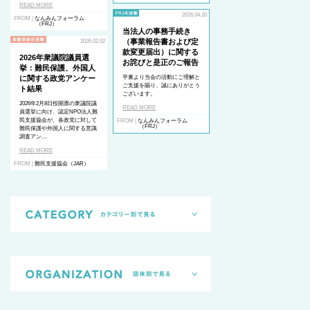
READ MORE
2026.04.20
FROM |
なんみんフォーラム
（FRJ）
当法人の事務手続き
（事業報告書および定
2026.02.02
款変更届出）に関する
2026年衆議院議員選
お詫びと是正のご報告
挙：難民保護、外国人
に関する政党アンケー
平素より当会の活動にご理解と
ご支援を賜り、誠にありがとう
ト結果
ございます。
2026年2月8日投開票の衆議院議
READ MORE
員選挙に向け、認定NPO法人難
民支援協会が、各政党に対して
FROM |
なんみんフォーラム
（FRJ）
難民保護や外国人に関する意識
調査アン…
READ MORE
FROM |
難民支援協会（JAR）