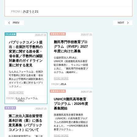
FROM |
さぽうと21
PREV
NEXT
2026.07.15
2026.07.31
難民専門学校教育プロ
パブリックコメント提
グラム （RVEP）2027
出：在留許可手数料の
年度に向けた募集
変更に関する政令案・
省令案／手数料の減額
公益財団法人JELAは、
対象者のガイドライン
UNHCR（国連難民高等弁務官
案に対する意見
駐日事務所）、ウェスレー財団
と共に、「難民専門学校教育プ
なんみんフォーラムは、在留許
ログラム （略称RV…
可手数料に関する政令案・省令
READ MORE
案および手数料の減額対象者の
ガイドライン案に対するパブリ
FROM |
JELA
ックコメ…
2026.07.15
READ MORE
FROM |
なんみんフォーラム
UNHCR難民高等教育
（FRJ）
プログラム：2026年度
募集開始
2026.07.15
国連難民高等弁務官事務所
第二次出入国在留管理
（UNHCR）の高等教育プログ
基本計画（案）に係る
ラムの2026年度の募集が開始さ
意見募集（パブリック
れました。 ーUNHCR難民高等
コメント）について
教育プログラム…
READ MORE
出入国在留管理庁は、「第二次