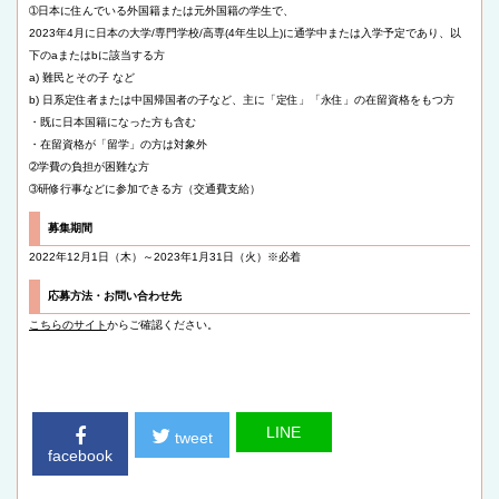
➀日本に住んでいる外国籍または元外国籍の学生で、
2023年4月に日本の大学/専門学校/高専(4年生以上)に通学中または入学予定であり、以
下のaまたはbに該当する方
a) 難民とその子 など
b) 日系定住者または中国帰国者の子など、主に「定住」「永住」の在留資格をもつ方
・既に日本国籍になった方も含む
・在留資格が「留学」の方は対象外
➁学費の負担が困難な方
➂研修行事などに参加できる方（交通費支給）
募集期間
2022年12月1日（木）～2023年1月31日（火）※必着
応募方法・お問い合わせ先
こちらのサイト
からご確認ください。
LINE
tweet
facebook