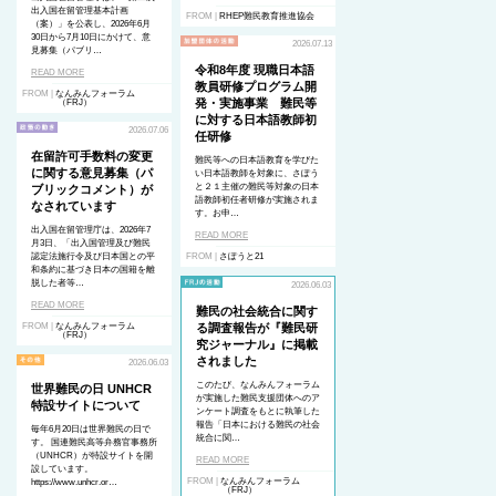
出入国在留管理基本計画
FROM |
RHEP難民教育推進協会
（案）」を公表し、2026年6月
30日から7月10日にかけて、意
2026.07.13
見募集（パブリ…
令和8年度 現職日本語
READ MORE
教員研修プログラム開
FROM |
なんみんフォーラム
発・実施事業 難民等
（FRJ）
に対する日本語教師初
2026.07.06
任研修
在留許可手数料の変更
難民等への日本語教育を学びた
に関する意見募集（パ
い日本語教師を対象に、さぽう
と２１主催の難民等対象の日本
ブリックコメント）が
語教師初任者研修が実施されま
なされています
す。お申…
出入国在留管理庁は、2026年7
READ MORE
月3日、「出入国管理及び難民
認定法施行令及び日本国との平
FROM |
さぽうと21
和条約に基づき日本の国籍を離
脱した者等…
2026.06.03
READ MORE
難民の社会統合に関す
FROM |
なんみんフォーラム
る調査報告が『難民研
（FRJ）
究ジャーナル』に掲載
されました
2026.06.03
このたび、なんみんフォーラム
世界難民の日 UNHCR
が実施した難民支援団体へのア
特設サイトについて
ンケート調査をもとに執筆した
報告「日本における難民の社会
毎年6月20日は世界難民の日で
統合に関…
す。 国連難民高等弁務官事務所
（UNHCR）が特設サイトを開
READ MORE
設しています。
FROM |
なんみんフォーラム
https://www.unhcr.or…
（FRJ）