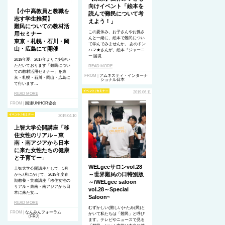
向けイベント「絵本を
【小中高教員と教職を
読んで難民について考
志す学生推奨】
えよう！」
難民についての教材活
この夏休み、お子さんやお孫さ
用セミナー
んと一緒に、絵本で難民につい
東京・札幌・石川・岡
て学んでみませんか。 あのドン
山・広島にて開催
ハマ★さんが、絵本『ジャーニ
ー 国境…
2019年夏、2017年よりご好評い
ただいております「難民につい
READ MORE
ての教材活用セミナー」を東
FROM |
アムネスティ・インターナ
京・札幌・石川・岡山・広島に
ショナル日本
て行います…
2019.06.11
READ MORE
FROM |
国連UNHCR協会
2019.04.10
上智大学公開講座「移
住女性のリアル－東
南・南アジアから日本
に来た女性たちの健康
と子育てー」
WELgeeサロンvol.28
上智大学公開講座として、5月
～世界難民の日特別版
から7月にかけて、2019年度春
期教養・実務講座「移住女性の
～/WELgee saloon
リアル－東南・南アジアから日
vol.28～Special
本に来た女…
Saloon~
READ MORE
むずかしい(難しい)+たみ(民)と
FROM |
なんみんフォーラム
かいて私たちは「難民」と呼び
（FRJ）
ます。テレビやニュースで見る