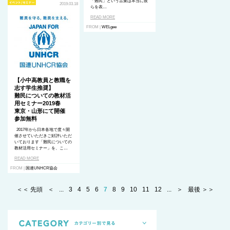
「難民」という言葉は本当に彼
2019.03.18
らを表…
READ MORE
FROM |
WELgee
【小中高教員と教職を
志す学生推奨】
難民についての教材活
用セミナー2019春
東京・山形にて開催
参加無料
2017年から日本各地で度々開
催させていただきご好評いただ
いております「難民についての
教材活用セミナー」を、こ…
READ MORE
FROM |
国連UNHCR協会
＜＜ 先頭
＜
...
3
4
5
6
7
8
9
10
11
12
...
＞
最後 ＞＞