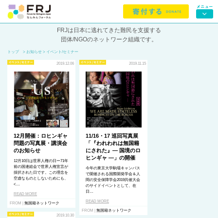
FRJは日本に逃れてきた難民を支援する
団体/NGOのネットワーク組織です。
トップ
> お知らせ > イベント/セミナー
2019.12.06
2019.11.15
12月開催：ロヒンギャ
11/16・17 巡回写真展
問題の写真展・講演会
「『われわれは無国籍
のお知らせ
にされた』— 国境のロ
ヒンギャ —」の開催
12月10日は世界人権の日ー71年
前の国連総会で世界人権宣言
が
今年の東京大学駒場キャンパス
採択された日です。この理念を
で開催される国際開発学会＆
人
空虚なものとしないためにも、
間の安全保障学会2019共催大会
<…
のサイドイベントとして、在
日…
READ MORE
READ MORE
FROM |
無国籍ネットワーク
FROM |
無国籍ネットワーク
2019.10.30