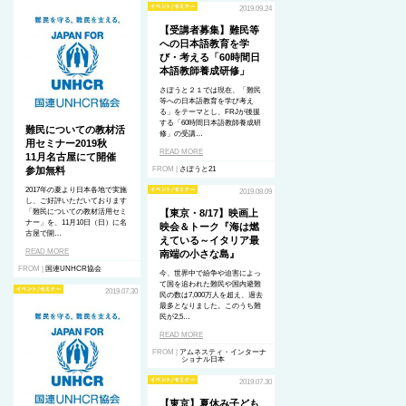
2019.09.24
【受講者募集】難民等
への日本語教育を学
び・考える「60時間日
本語教師養成研修」
さぽうと２１では現在、「難民
等への日本語教育を学び考え
る」をテーマとし、FRJが後援
する「60時間日本語教師養成研
難民についての教材活
修」の受講…
用セミナー2019秋
READ MORE
11月名古屋にて開催
参加無料
FROM |
さぽうと21
2017年の夏より日本各地で実施
2019.08.09
し、ご好評いただいております
「難民についての教材活用セミ
【東京・8/17】映画上
ナー」を、11月10日（日）に名
映会＆トーク『海は燃
古屋で開…
えている～イタリア最
READ MORE
南端の小さな島』
FROM |
国連UNHCR協会
今、世界中で紛争や迫害によっ
て国を追われた難民や国内避難
2019.07.30
民の数は7,000万人を超え、過去
最多となりました。このうち難
民が2,5…
READ MORE
FROM |
アムネスティ・インターナ
ショナル日本
2019.07.30
【東京】夏休み子ども