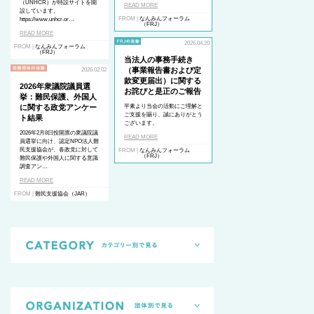
（UNHCR）が特設サイトを開
READ MORE
設しています。
FROM |
なんみんフォーラム
https://www.unhcr.or…
（FRJ）
READ MORE
2026.04.20
FROM |
なんみんフォーラム
（FRJ）
当法人の事務手続き
（事業報告書および定
2026.02.02
款変更届出）に関する
2026年衆議院議員選
お詫びと是正のご報告
挙：難民保護、外国人
に関する政党アンケー
平素より当会の活動にご理解と
ご支援を賜り、誠にありがとう
ト結果
ございます。
2026年2月8日投開票の衆議院議
READ MORE
員選挙に向け、認定NPO法人難
民支援協会が、各政党に対して
FROM |
なんみんフォーラム
（FRJ）
難民保護や外国人に関する意識
調査アン…
READ MORE
FROM |
難民支援協会（JAR）