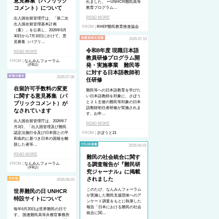
意見募集（パブリック
れました。 ーUNHCR難民高等
コメント）について
教育プログラム…
READ MORE
出入国在留管理庁は、「第二次
出入国在留管理基本計画
FROM |
RHEP難民教育推進協会
（案）」を公表し、2026年6月
30日から7月10日にかけて、意
2026.07.13
見募集（パブリ…
令和8年度 現職日本語
READ MORE
教員研修プログラム開
FROM |
なんみんフォーラム
発・実施事業 難民等
（FRJ）
に対する日本語教師初
2026.07.06
任研修
在留許可手数料の変更
難民等への日本語教育を学びた
に関する意見募集（パ
い日本語教師を対象に、さぽう
と２１主催の難民等対象の日本
ブリックコメント）が
語教師初任者研修が実施されま
なされています
す。お申…
出入国在留管理庁は、2026年7
READ MORE
月3日、「出入国管理及び難民
認定法施行令及び日本国との平
FROM |
さぽうと21
和条約に基づき日本の国籍を離
脱した者等…
2026.06.03
READ MORE
難民の社会統合に関す
FROM |
なんみんフォーラム
る調査報告が『難民研
（FRJ）
究ジャーナル』に掲載
されました
2026.06.03
このたび、なんみんフォーラム
世界難民の日 UNHCR
が実施した難民支援団体へのア
特設サイトについて
ンケート調査をもとに執筆した
報告「日本における難民の社会
毎年6月20日は世界難民の日で
統合に関…
す。 国連難民高等弁務官事務所