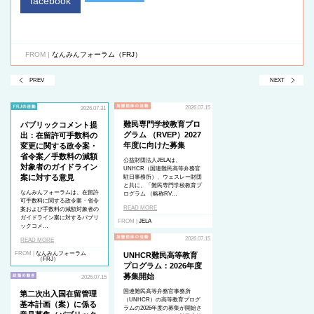
facebook
FROM |
なんみんフォーラム（FRJ）
PREV
NEXT
2026.07.15
2026.07.31
難民専門学校教育プロ
パブリックコメント提
グラム （RVEP）2027
出：在留許可手数料の
年度に向けた募集
変更に関する政令案・
省令案／手数料の減額
公益財団法人JELAは、
対象者のガイドライン
UNHCR（国連難民高等弁務官
案に対する意見
駐日事務所）、ウェスレー財団
と共に、「難民専門学校教育プ
なんみんフォーラムは、在留許
ログラム （略称RV…
可手数料に関する政令案・省令
READ MORE
案および手数料の減額対象者の
ガイドライン案に対するパブリ
FROM |
JELA
ックコメ…
2026.07.15
READ MORE
FROM |
なんみんフォーラム
UNHCR難民高等教育
（FRJ）
プログラム：2026年度
募集開始
2026.07.15
国連難民高等弁務官事務所
第二次出入国在留管理
（UNHCR）の高等教育プログ
基本計画（案）に係る
ラムの2026年度の募集が開始さ