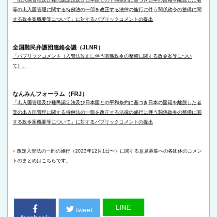
等の出入国管理に関する特例法の一部を改正する法律の施行に伴う関係政令の整備に関
する政令案概要等について」に対するパブリックコメントの提出
全国難民弁護団連絡会議（JLNR）
「パブリックコメント（入管法改正に伴う関係政令の整備に関する政令案等につい
て）」
なんみんフォーラム（FRJ）
「出入国管理及び難⺠認定法及び日本国との平和条約に基づき日本の国籍を離脱した者
等の出入国管理に関する特例法の一部を改正する法律の施行に伴う関係政令の整備に関
する政令案概要等について」に対するパブリックコメントの提出
●
改定入管法の一部の施行（2023年12月1日〜）に関する意見募集への各団体のコメン
トのまとめは
こちら
です。
LINE
tweet