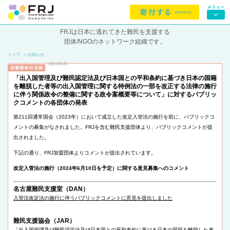
FRJは日本に逃れてきた難民を支援する
団体/NGOのネットワーク組織です。
トップ
> お知らせ
2024.04.26
「出入国管理及び難民認定法及び日本国との平和条約に基づき日本の国籍
を離脱した者等の出入国管理に関する特例法の一部を改正する法律の施行
に伴う関係政令の整備に関する政令案概要等について」に対するパブリッ
クコメントの各団体の発表
第211回通常国会（2023年）において成立した改定入管法の施行を前に、パブリックコ
メントの募集がなされました。FRJを含む難民支援団体より、パブリックコメントが提
出されました。
下記の通り、FRJ加盟団体よりコメントが提出されています。
改定入管法の施行（2024年6月10日を予定）に関する意見募集へのコメント
名古屋難民支援室（DAN）
入管法改定法の施行に伴うパブリックコメントに意見を提出しました
難民支援協会（JAR）
「出入国管理及び難⺠認定法及び日本国との平和条約に基づき日本の国籍を離脱した者