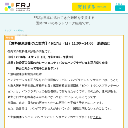
FRJは日本に逃れてきた難民を支援する
団体/NGOのネットワーク組織です。
トップ
> お知らせ
2016.04.09
【無料健康診断のご案内】4月17日（日）11:00～14:00 池袋西口
都内での無料健康診断の情報です。
日時：2016年 4月17日（日）午前11時～午後2時
場所：池袋西口公園のカレーフェスティバル＆
バングラデシュお正月祭り会場
舞台に向かって右手にあるテント
＊無料健康診断実施の経緯
バングラデシュお正月祭りの主催団体ジャパン バングラデシュ ソサエティは、もとも
と東大医科学研究所に事務所を置く臓器移植者支援団体「
ビバ・トランスプランテーシ
ョン」と、バングラデシュのお医者様とで作られたそうです。そのため、健康診断も、
東大と日大のお医者さんが中心になって行っていらっしゃるそうです。
当日は、東大、
日大のお医者さんたちに医学生が手伝う予定とのことです。
また、受診者は、バングラデシュ人が多いですが、
国籍は問わないとのことです。
＊主催団体ジャパン バングラデシュ ソサエティのウェブサイトは
こちら