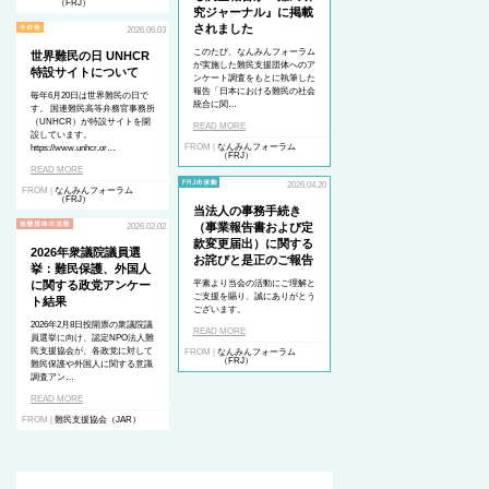
（FRJ）
究ジャーナル』に掲載
されました
2026.06.03
このたび、なんみんフォーラム
世界難民の日 UNHCR
が実施した難民支援団体へのア
特設サイトについて
ンケート調査をもとに執筆した
報告「日本における難民の社会
毎年6月20日は世界難民の日で
統合に関…
す。 国連難民高等弁務官事務所
（UNHCR）が特設サイトを開
READ MORE
設しています。
FROM |
なんみんフォーラム
https://www.unhcr.or…
（FRJ）
READ MORE
2026.04.20
FROM |
なんみんフォーラム
（FRJ）
当法人の事務手続き
（事業報告書および定
2026.02.02
款変更届出）に関する
2026年衆議院議員選
お詫びと是正のご報告
挙：難民保護、外国人
に関する政党アンケー
平素より当会の活動にご理解と
ご支援を賜り、誠にありがとう
ト結果
ございます。
2026年2月8日投開票の衆議院議
READ MORE
員選挙に向け、認定NPO法人難
民支援協会が、各政党に対して
FROM |
なんみんフォーラム
（FRJ）
難民保護や外国人に関する意識
調査アン…
READ MORE
FROM |
難民支援協会（JAR）