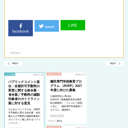
LINE
tweet
facebook
FROM |
PREV
NEXT
2026.07.15
2026.07.31
難民専門学校教育プロ
パブリックコメント提
グラム （RVEP）2027
出：在留許可手数料の
年度に向けた募集
変更に関する政令案・
省令案／手数料の減額
公益財団法人JELAは、
対象者のガイドライン
UNHCR（国連難民高等弁務官
案に対する意見
駐日事務所）、ウェスレー財団
と共に、「難民専門学校教育プ
なんみんフォーラムは、在留許
ログラム （略称RV…
可手数料に関する政令案・省令
READ MORE
案および手数料の減額対象者の
ガイドライン案に対するパブリ
FROM |
JELA
ックコメ…