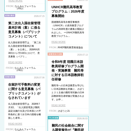
2026.07.15
READ MORE
FROM |
なんみんフォーラム
UNHCR難民高等教育
（FRJ）
プログラム：2026年度
募集開始
2026.07.15
国連難民高等弁務官事務所
第二次出入国在留管理
（UNHCR）の高等教育プログ
基本計画（案）に係る
ラムの2026年度の募集が開始さ
意見募集（パブリック
れました。 ーUNHCR難民高等
コメント）について
教育プログラム…
READ MORE
出入国在留管理庁は、「第二次
出入国在留管理基本計画
FROM |
RHEP難民教育推進協会
（案）」を公表し、2026年6月
30日から7月10日にかけて、意
2026.07.13
見募集（パブリ…
令和8年度 現職日本語
READ MORE
教員研修プログラム開
FROM |
なんみんフォーラム
発・実施事業 難民等
（FRJ）
に対する日本語教師初
2026.07.06
任研修
在留許可手数料の変更
難民等への日本語教育を学びた
に関する意見募集（パ
い日本語教師を対象に、さぽう
と２１主催の難民等対象の日本
ブリックコメント）が
語教師初任者研修が実施されま
なされています
す。お申…
出入国在留管理庁は、2026年7
READ MORE
月3日、「出入国管理及び難民
認定法施行令及び日本国との平
FROM |
さぽうと21
和条約に基づき日本の国籍を離
脱した者等…
2026.06.03
READ MORE
難民の社会統合に関す
FROM |
なんみんフォーラム
る調査報告が『難民研