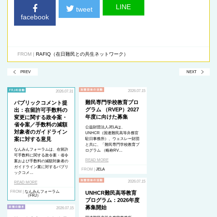
LINE
tweet
facebook
FROM |
RAFIQ（在日難民との共生ネットワーク）
PREV
NEXT
2026.07.15
2026.07.31
難民専門学校教育プロ
パブリックコメント提
グラム （RVEP）2027
出：在留許可手数料の
年度に向けた募集
変更に関する政令案・
省令案／手数料の減額
公益財団法人JELAは、
対象者のガイドライン
UNHCR（国連難民高等弁務官
案に対する意見
駐日事務所）、ウェスレー財団
と共に、「難民専門学校教育プ
なんみんフォーラムは、在留許
ログラム （略称RV…
可手数料に関する政令案・省令
READ MORE
案および手数料の減額対象者の
ガイドライン案に対するパブリ
FROM |
JELA
ックコメ…
2026.07.15
READ MORE
FROM |
なんみんフォーラム
UNHCR難民高等教育
（FRJ）
プログラム：2026年度
募集開始
2026.07.15