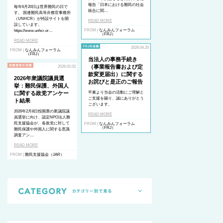
報告「日本における難民の社会
毎年6月20日は世界難民の日で
統合に関…
す。 国連難民高等弁務官事務所
（UNHCR）が特設サイトを開
READ MORE
設しています。
FROM |
なんみんフォーラム
https://www.unhcr.or…
（FRJ）
READ MORE
2026.04.20
FROM |
なんみんフォーラム
（FRJ）
当法人の事務手続き
（事業報告書および定
2026.02.02
款変更届出）に関する
2026年衆議院議員選
お詫びと是正のご報告
挙：難民保護、外国人
に関する政党アンケー
平素より当会の活動にご理解と
ご支援を賜り、誠にありがとう
ト結果
ございます。
2026年2月8日投開票の衆議院議
READ MORE
員選挙に向け、認定NPO法人難
民支援協会が、各政党に対して
FROM |
なんみんフォーラム
（FRJ）
難民保護や外国人に関する意識
調査アン…
READ MORE
FROM |
難民支援協会（JAR）