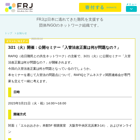
FRJは日本に逃れてきた難民を支援する
団体/NGOのネットワーク組織です。
トップ
> お知らせ
2023.03.14
3/21（火）開催：公開セミナー「入管法改正案は何が問題なの？」
RAFIQ（在日難民との共生ネットワーク）の主催で、3/21（火）に公開セミナー「入管
法改正案は何が問題なの？」が開催されます。
今回の入管法改正案は何が問題となっているのでしょうか。
本セミナーを通じて入管法の問題点について、RAFIQとアムネスティ関西連絡会が専門
家も交えて一緒に考えます。
日時
2023年3月21日（火・祝）14:00〜16:00
開催方式
対面（「エルおおさか」本館5F 視聴覚室 大阪市中央区北浜東3-14）、およびオンライ
ン