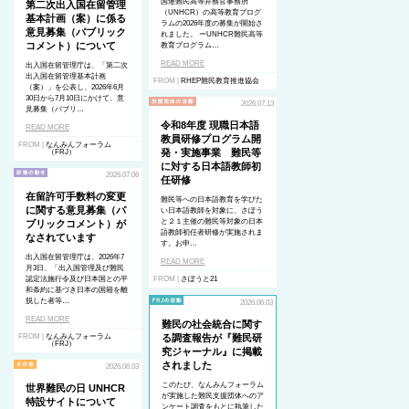
国連難民高等弁務官事務所
第二次出入国在留管理
（UNHCR）の高等教育プログ
基本計画（案）に係る
ラムの2026年度の募集が開始さ
意見募集（パブリック
れました。 ーUNHCR難民高等
コメント）について
教育プログラム…
READ MORE
出入国在留管理庁は、「第二次
出入国在留管理基本計画
FROM |
RHEP難民教育推進協会
（案）」を公表し、2026年6月
30日から7月10日にかけて、意
2026.07.13
見募集（パブリ…
令和8年度 現職日本語
READ MORE
教員研修プログラム開
FROM |
なんみんフォーラム
発・実施事業 難民等
（FRJ）
に対する日本語教師初
2026.07.06
任研修
在留許可手数料の変更
難民等への日本語教育を学びた
に関する意見募集（パ
い日本語教師を対象に、さぽう
と２１主催の難民等対象の日本
ブリックコメント）が
語教師初任者研修が実施されま
なされています
す。お申…
出入国在留管理庁は、2026年7
READ MORE
月3日、「出入国管理及び難民
認定法施行令及び日本国との平
FROM |
さぽうと21
和条約に基づき日本の国籍を離
脱した者等…
2026.06.03
READ MORE
難民の社会統合に関す
FROM |
なんみんフォーラム
る調査報告が『難民研
（FRJ）
究ジャーナル』に掲載
されました
2026.06.03
このたび、なんみんフォーラム
世界難民の日 UNHCR
が実施した難民支援団体へのア
特設サイトについて
ンケート調査をもとに執筆した