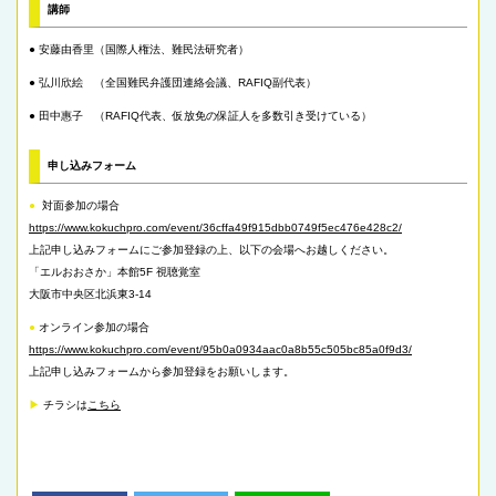
講師
● 安藤由香里（国際人権法、難民法研究者）
● 弘川欣絵 （全国難民弁護団連絡会議、RAFIQ副代表）
● 田中惠子 （RAFIQ代表、仮放免の保証人を多数引き受けている）
申し込みフォーム
●
対面参加の場合
https://www.kokuchpro.com/event/36cffa49f915dbb0749f5ec476e428c2/
上記申し込みフォームにご参加登録の上、以下の会場へお越しください。
「エルおおさか」本館5F 視聴覚室
大阪市中央区北浜東3-14
●
オンライン参加の場合
https://www.kokuchpro.com/event/95b0a0934aac0a8b55c505bc85a0f9d3/
上記申し込みフォームから参加登録をお願いします。
▶︎
チラシは
こちら