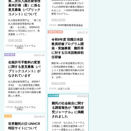
第二次出入国在留管理
（UNHCR）の高等教育プログ
基本計画（案）に係る
ラムの2026年度の募集が開始さ
意見募集（パブリック
れました。 ーUNHCR難民高等
コメント）について
教育プログラム…
READ MORE
出入国在留管理庁は、「第二次
出入国在留管理基本計画
FROM |
RHEP難民教育推進協会
（案）」を公表し、2026年6月
30日から7月10日にかけて、意
2026.07.13
見募集（パブリ…
令和8年度 現職日本語
READ MORE
教員研修プログラム開
FROM |
なんみんフォーラム
発・実施事業 難民等
（FRJ）
に対する日本語教師初
2026.07.06
任研修
在留許可手数料の変更
難民等への日本語教育を学びた
に関する意見募集（パ
い日本語教師を対象に、さぽう
と２１主催の難民等対象の日本
ブリックコメント）が
語教師初任者研修が実施されま
なされています
す。お申…
出入国在留管理庁は、2026年7
READ MORE
月3日、「出入国管理及び難民
認定法施行令及び日本国との平
FROM |
さぽうと21
和条約に基づき日本の国籍を離
脱した者等…
2026.06.03
READ MORE
難民の社会統合に関す
FROM |
なんみんフォーラム
る調査報告が『難民研
（FRJ）
究ジャーナル』に掲載
されました
2026.06.03
このたび、なんみんフォーラム
世界難民の日 UNHCR
が実施した難民支援団体へのア
特設サイトについて
ンケート調査をもとに執筆した