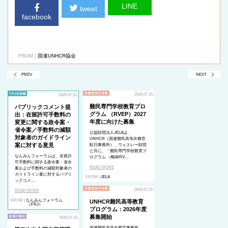
LINE
tweet
facebook
FROM |
国連UNHCR協会
PREV
NEXT
2026.07.15
2026.07.31
難民専門学校教育プロ
パブリックコメント提
グラム （RVEP）2027
出：在留許可手数料の
年度に向けた募集
変更に関する政令案・
省令案／手数料の減額
公益財団法人JELAは、
対象者のガイドライン
UNHCR（国連難民高等弁務官
案に対する意見
駐日事務所）、ウェスレー財団
と共に、「難民専門学校教育プ
なんみんフォーラムは、在留許
ログラム （略称RV…
可手数料に関する政令案・省令
READ MORE
案および手数料の減額対象者の
ガイドライン案に対するパブリ
FROM |
JELA
ックコメ…
2026.07.15
READ MORE
FROM |
なんみんフォーラム
UNHCR難民高等教育
（FRJ）
プログラム：2026年度
募集開始
2026.07.15
国連難民高等弁務官事務所