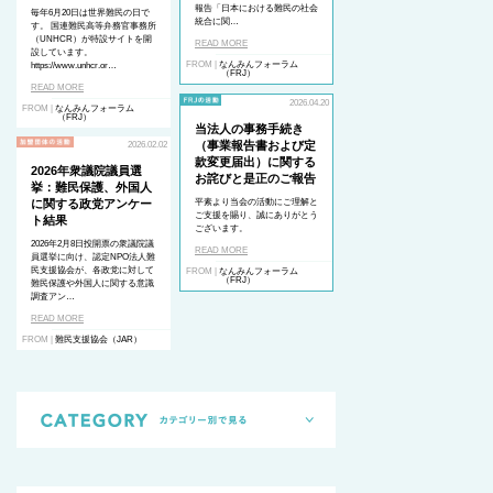
報告「日本における難民の社会
毎年6月20日は世界難民の日で
統合に関…
す。 国連難民高等弁務官事務所
（UNHCR）が特設サイトを開
READ MORE
設しています。
FROM |
なんみんフォーラム
https://www.unhcr.or…
（FRJ）
READ MORE
2026.04.20
FROM |
なんみんフォーラム
（FRJ）
当法人の事務手続き
（事業報告書および定
2026.02.02
款変更届出）に関する
2026年衆議院議員選
お詫びと是正のご報告
挙：難民保護、外国人
に関する政党アンケー
平素より当会の活動にご理解と
ご支援を賜り、誠にありがとう
ト結果
ございます。
2026年2月8日投開票の衆議院議
READ MORE
員選挙に向け、認定NPO法人難
民支援協会が、各政党に対して
FROM |
なんみんフォーラム
（FRJ）
難民保護や外国人に関する意識
調査アン…
READ MORE
FROM |
難民支援協会（JAR）