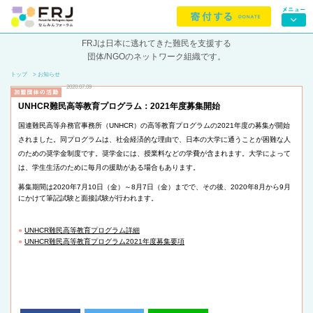
FRJは日本に逃れてきた難民を支援する
団体/NGOのネットワーク組織です。
トップ
> お知らせ
2020.07.09
UNHCR難民高等教育プログラム：2021年度募集開始
国連難民高等弁務官事務所（UNHCR）の高等教育プログラムの2021年度の募集が開始
されました。同プログラムは、社会経済的な理由で、日本の大学に通うことが困難な人
のための奨学金制度です。奨学金には、授業料などの学費が含まれます。大学によって
は、学生生活のために毎月の援助がある場合もあります。
募集期間は2020年7月10日（金）～8月7日（金）までで、その後、2020年8月から9月
にかけて筆記試験と面接試験が行われます。
●
UNHCR難民高等教育プログラム詳細
●
UNHCR難民高等教育プログラム2021年度募集要項