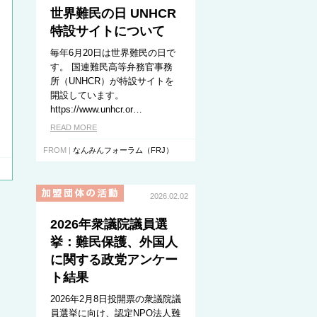
世界難民の日 UNHCR
特設サイトについて
毎年6月20日は世界難民の日で
す。 国連難民高等弁務官事務
所（UNHCR）が特設サイトを
開設しています。
https://www.unhcr.or…
READ MORE
FROM |
なんみんフォーラム（FRJ）
2026.02.02
2026年衆議院議員選
挙：難民保護、外国人
に関する政党アンケー
ト結果
2026年2月8日投開票の衆議院議
員選挙に向け、認定NPO法人難