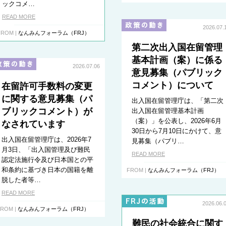
ックコメ…
READ MORE
2026.07.
FROM |
なんみんフォーラム（FRJ）
第二次出入国在留管理
基本計画（案）に係る
2026.07.06
意見募集（パブリック
コメント）について
在留許可手数料の変更
に関する意見募集（パ
出入国在留管理庁は、「第二次
ブリックコメント）が
出入国在留管理基本計画
（案）」を公表し、2026年6月
なされています
30日から7月10日にかけて、意
出入国在留管理庁は、2026年7
見募集（パブリ…
月3日、「出入国管理及び難民
READ MORE
認定法施行令及び日本国との平
和条約に基づき日本の国籍を離
FROM |
なんみんフォーラム（FRJ）
脱した者等…
READ MORE
2026.06.
ROM |
なんみんフォーラム（FRJ）
難民の社会統合に関す