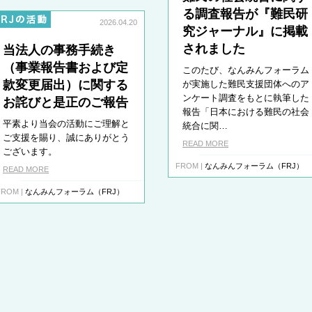
る調査報告が『難民研
2026.04.20
究ジャーナル』に掲載
されました
当法人の事務手続き
（事業報告書および定
このたび、なんみんフォーラム
款変更届出）に関する
が実施した難民支援団体へのア
ンケート調査をもとに執筆した
お詫びと是正のご報告
報告「日本における難民の社会
平素より当会の活動にご理解と
統合に関…
ご支援を賜り、誠にありがとう
READ MORE
ございます。
FROM |
なんみんフォーラム（FRJ）
READ MORE
FROM |
なんみんフォーラム（FRJ）