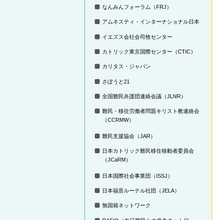
なんみんフォーラム（FRJ）
アムネスティ・インターナショナル日本
イエズス会社会司牧センター
カトリック東京国際センター（CTIC）
カリタス・ジャパン
さぽうと21
全国難民弁護団連絡会議（JLNR）
難民・移住労働者問題キリスト教連絡会
（CCRMW）
難民支援協会（JAR）
日本カトリック難民移住移動者委員会
（JCaRM）
日本国際社会事業団（ISSJ）
日本福音ルーテル社団（JELA）
無国籍ネットワーク