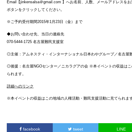
Email【jinkensalsa＠gmail.com 】へお名前、人数、メールアドレ
ボタンをクリックしてください。
※ご予約受付期間2015年1月23日（金）まで
◆お問い合わせ先、当日の連絡先
070-5444-1725 名古屋難民支援室
◎主催：アムネスティ・インターナショナル日本わやグループ／名古屋
◎後援：名古屋NGOセンター／ニカラグアの会 ※本イベントの収益は
られます。
詳細へのリンク
※本イベントの収益はこの地域の人権活動・難民支援活動に充てられま
facebook
tweet
LINE