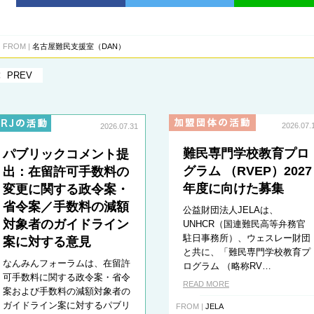
FROM |
名古屋難民支援室（DAN）
PREV
2026.07.
2026.07.31
難民専門学校教育プロ
パブリックコメント提
グラム （RVEP）2027
出：在留許可手数料の
年度に向けた募集
変更に関する政令案・
省令案／手数料の減額
公益財団法人JELAは、
対象者のガイドライン
UNHCR（国連難民高等弁務官
駐日事務所）、ウェスレー財団
案に対する意見
と共に、「難民専門学校教育プ
なんみんフォーラムは、在留許
ログラム （略称RV…
可手数料に関する政令案・省令
READ MORE
案および手数料の減額対象者の
ガイドライン案に対するパブリ
FROM |
JELA