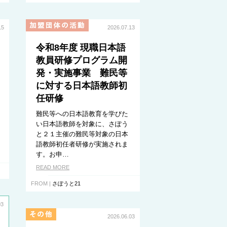
15
2026.07.13
令和8年度 現職日本語
教員研修プログラム開
発・実施事業 難民等
に対する日本語教師初
任研修
難民等への日本語教育を学びた
い日本語教師を対象に、さぽう
と２１主催の難民等対象の日本
語教師初任者研修が実施されま
す。お申…
READ MORE
FROM |
さぽうと21
03
2026.06.03