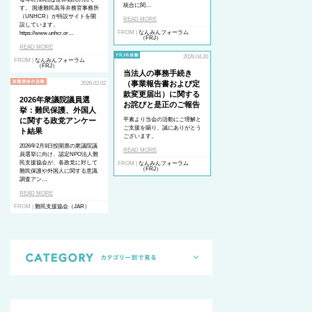
統合に関…
す。 国連難民高等弁務官事務所
（UNHCR）が特設サイトを開
READ MORE
設しています。
FROM |
なんみんフォーラム
https://www.unhcr.or…
（FRJ）
READ MORE
2026.04.20
FROM |
なんみんフォーラム
（FRJ）
当法人の事務手続き
（事業報告書および定
2026.02.02
款変更届出）に関する
2026年衆議院議員選
お詫びと是正のご報告
挙：難民保護、外国人
に関する政党アンケー
平素より当会の活動にご理解と
ご支援を賜り、誠にありがとう
ト結果
ございます。
2026年2月8日投開票の衆議院議
READ MORE
員選挙に向け、認定NPO法人難
民支援協会が、各政党に対して
FROM |
なんみんフォーラム
（FRJ）
難民保護や外国人に関する意識
調査アン…
READ MORE
FROM |
難民支援協会（JAR）