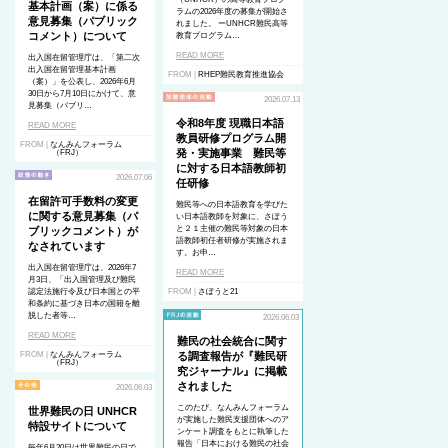
基本計画（案）に係る
ラムの2026年度の募集が開始さ
意見募集（パブリック
れました。 ーUNHCR難民高等
コメント）について
教育プログラム…
READ MORE
出入国在留管理庁は、「第二次
出入国在留管理基本計画
FROM |
RHEP難民教育推進協会
（案）」を公表し、2026年6月
30日から7月10日にかけて、意
2026.07.13
見募集（パブリ…
令和8年度 現職日本語
READ MORE
教員研修プログラム開
FROM |
なんみんフォーラム
発・実施事業 難民等
（FRJ）
に対する日本語教師初
2026.07.06
任研修
在留許可手数料の変更
難民等への日本語教育を学びた
に関する意見募集（パ
い日本語教師を対象に、さぽう
と２１主催の難民等対象の日本
ブリックコメント）が
語教師初任者研修が実施されま
なされています
す。お申…
出入国在留管理庁は、2026年7
READ MORE
月3日、「出入国管理及び難民
認定法施行令及び日本国との平
FROM |
さぽうと21
和条約に基づき日本の国籍を離
脱した者等…
2026.06.03
READ MORE
難民の社会統合に関す
FROM |
なんみんフォーラム
る調査報告が『難民研
（FRJ）
究ジャーナル』に掲載
されました
2026.06.03
このたび、なんみんフォーラム
世界難民の日 UNHCR
が実施した難民支援団体へのア
特設サイトについて
ンケート調査をもとに執筆した
報告「日本における難民の社会
毎年6月20日は世界難民の日で