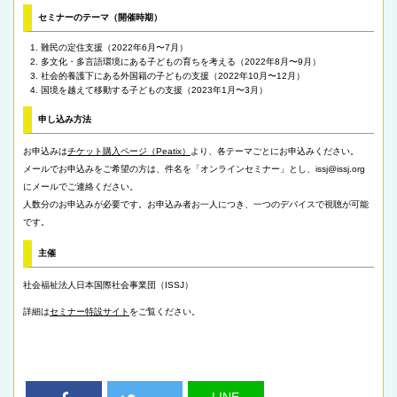
セミナーのテーマ（開催時期）
難民の定住支援（2022年6月〜7月）
多文化・多言語環境にある子どもの育ちを考える（2022年8月〜9月）
社会的養護下にある外国籍の子どもの支援（2022年10月〜12月）
国境を越えて移動する子どもの支援（2023年1月〜3月）
申し込み方法
お申込みは
チケット購入ページ（Peatix）
より、各テーマごとにお申込みください。
メールでお申込みをご希望の方は、件名を「オンラインセミナー」とし、issj@issj.org
にメールでご連絡ください。
人数分のお申込みが必要です。お申込み者お一人につき、一つのデバイスで視聴が可能
です。
主催
社会福祉法人日本国際社会事業団（ISSJ）
詳細は
セミナー特設サイト
をご覧ください。