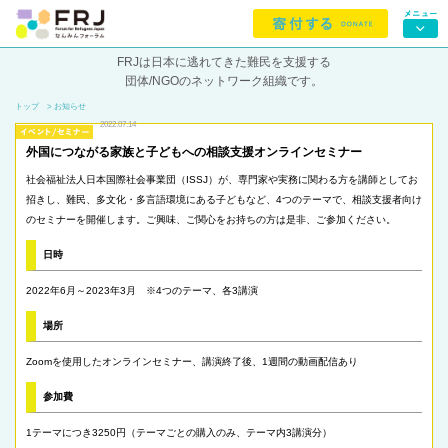
FRJは日本に逃れてきた難民を支援する
団体/NGOのネットワーク組織です。
トップ
> お知らせ
2022.07.14
外国につながる家族と子どもへの相談支援オンラインセミナー
社会福祉法人日本国際社会事業団（ISSJ）が、専門家や実務に関わる方を講師としてお
招きし、難民、多文化・多言語環境にある子どもなど、4つのテーマで、相談支援者向け
のセミナーを開催します。ご興味、ご関心をお持ちの方は是非、ご参加ください。
日時
2022年6月～2023年3月 ※4つのテーマ、各3講演
場所
Zoomを使用したオンラインセミナー、講演終了後、1週間の動画配信あり
参加費
1テーマにつき3250円（テーマごとの購入のみ、テーマ内3講演分）