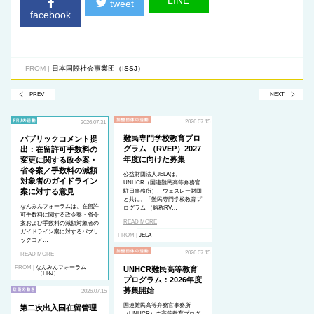
LINE
tweet
facebook
FROM |
日本国際社会事業団（ISSJ）
PREV
NEXT
2026.07.15
2026.07.31
難民専門学校教育プロ
パブリックコメント提
グラム （RVEP）2027
出：在留許可手数料の
年度に向けた募集
変更に関する政令案・
省令案／手数料の減額
公益財団法人JELAは、
対象者のガイドライン
UNHCR（国連難民高等弁務官
案に対する意見
駐日事務所）、ウェスレー財団
と共に、「難民専門学校教育プ
なんみんフォーラムは、在留許
ログラム （略称RV…
可手数料に関する政令案・省令
READ MORE
案および手数料の減額対象者の
ガイドライン案に対するパブリ
FROM |
JELA
ックコメ…
2026.07.15
READ MORE
FROM |
なんみんフォーラム
UNHCR難民高等教育
（FRJ）
プログラム：2026年度
募集開始
2026.07.15
国連難民高等弁務官事務所
第二次出入国在留管理
（UNHCR）の高等教育プログ