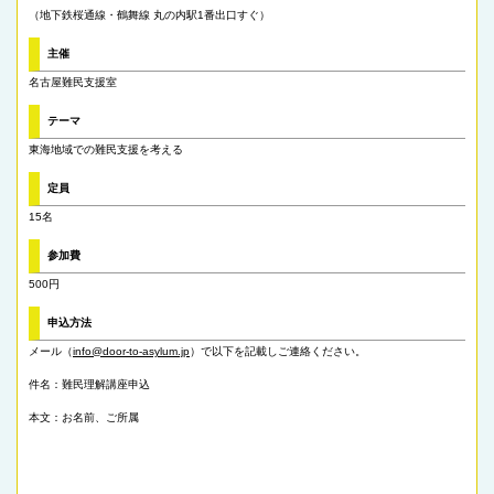
（地下鉄桜通線・鶴舞線 丸の内駅1番出口すぐ）
主催
名古屋難民支援室
テーマ
東海地域での難民支援を考える
定員
15名
参加費
500円
申込方法
メール（
info@door-to-asylum.jp
）で以下を記載しご連絡ください。
件名：難民理解講座申込
本文：お名前、ご所属