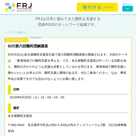
FRJは日本に逃れてきた難民を支援する
団体/NGOのネットワーク組織です。
トップ
> お知らせ
2018.08.02
8/25第六回難民理解講座
8月25日(土)名古屋難民支援室主催で第六回難民理解講座が開催されます。今回のテーマ
は、「東海地域での難民支援を考える」です。名古屋難民支援室が行っている活動を知
り、難民の方がどのような支援を必要としているかを学びます。東海地域で難民支援に
携わりたいとお考えの方、難民支援に興味のある方、ぜひご参加ください。なお、事前
申込が必要ですのでお忘れのないようにお願い致します。
日時
2018年8月25日（土）13：00～15：00
場所
名古屋難民支援室
〒460-0002 名古屋市中区丸の内2-1-30丸の内オフィスフォーラム7階 川口法律事務
所内