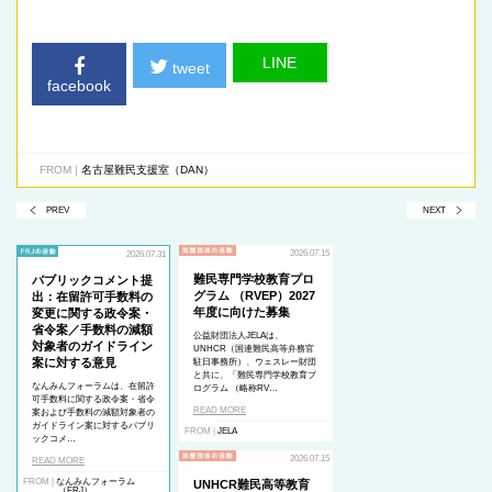
LINE
tweet
facebook
FROM |
名古屋難民支援室（DAN）
PREV
NEXT
2026.07.15
2026.07.31
難民専門学校教育プロ
パブリックコメント提
グラム （RVEP）2027
出：在留許可手数料の
年度に向けた募集
変更に関する政令案・
省令案／手数料の減額
公益財団法人JELAは、
対象者のガイドライン
UNHCR（国連難民高等弁務官
案に対する意見
駐日事務所）、ウェスレー財団
と共に、「難民専門学校教育プ
なんみんフォーラムは、在留許
ログラム （略称RV…
可手数料に関する政令案・省令
READ MORE
案および手数料の減額対象者の
ガイドライン案に対するパブリ
FROM |
JELA
ックコメ…
2026.07.15
READ MORE
FROM |
なんみんフォーラム
UNHCR難民高等教育
（FRJ）