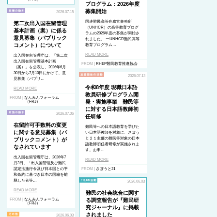
プログラム：2026年度
募集開始
2026.07.15
国連難民高等弁務官事務所
第二次出入国在留管理
（UNHCR）の高等教育プログ
基本計画（案）に係る
ラムの2026年度の募集が開始さ
意見募集（パブリック
れました。 ーUNHCR難民高等
コメント）について
教育プログラム…
READ MORE
出入国在留管理庁は、「第二次
出入国在留管理基本計画
FROM |
RHEP難民教育推進協会
（案）」を公表し、2026年6月
30日から7月10日にかけて、意
2026.07.13
見募集（パブリ…
令和8年度 現職日本語
READ MORE
教員研修プログラム開
FROM |
なんみんフォーラム
発・実施事業 難民等
（FRJ）
に対する日本語教師初
2026.07.06
任研修
在留許可手数料の変更
難民等への日本語教育を学びた
に関する意見募集（パ
い日本語教師を対象に、さぽう
と２１主催の難民等対象の日本
ブリックコメント）が
語教師初任者研修が実施されま
なされています
す。お申…
出入国在留管理庁は、2026年7
READ MORE
月3日、「出入国管理及び難民
認定法施行令及び日本国との平
FROM |
さぽうと21
和条約に基づき日本の国籍を離
脱した者等…
2026.06.03
READ MORE
難民の社会統合に関す
FROM |
なんみんフォーラム
る調査報告が『難民研
（FRJ）
究ジャーナル』に掲載
されました
2026.06.03