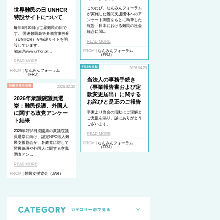
このたび、なんみんフォーラム
世界難民の日 UNHCR
が実施した難民支援団体へのア
特設サイトについて
ンケート調査をもとに執筆した
報告「日本における難民の社会
毎年6月20日は世界難民の日で
統合に関…
す。 国連難民高等弁務官事務所
（UNHCR）が特設サイトを開
READ MORE
設しています。
FROM |
なんみんフォーラム
https://www.unhcr.or…
（FRJ）
READ MORE
2026.04.20
FROM |
なんみんフォーラム
（FRJ）
当法人の事務手続き
（事業報告書および定
2026.02.02
款変更届出）に関する
2026年衆議院議員選
お詫びと是正のご報告
挙：難民保護、外国人
に関する政党アンケー
平素より当会の活動にご理解と
ご支援を賜り、誠にありがとう
ト結果
ございます。
2026年2月8日投開票の衆議院議
READ MORE
員選挙に向け、認定NPO法人難
民支援協会が、各政党に対して
FROM |
なんみんフォーラム
（FRJ）
難民保護や外国人に関する意識
調査アン…
READ MORE
FROM |
難民支援協会（JAR）