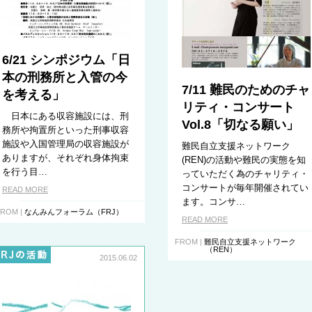
6/21 シンポジウム「日
本の刑務所と入管の今
7/11 難民のためのチャ
を考える」
リティ・コンサート
日本にある収容施設には、刑
Vol.8「切なる願い」
務所や拘置所といった刑事収容
施設や入国管理局の収容施設が
難民自立支援ネットワーク
ありますが、それぞれ身体拘束
(REN)の活動や難民の実態を知
を行う目…
っていただく為のチャリティ・
コンサートが毎年開催されてい
READ MORE
ます。コンサ…
ROM |
なんみんフォーラム（FRJ）
READ MORE
FROM |
難民自立支援ネットワーク
（REN）
2015.06.02