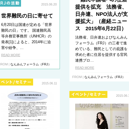
2015.06.20
提供を拡充 法務省、
日弁連、NPO法人が支
世界難民の日に寄せて
援拡大」（産経ニュー
6月20日は国連が定める「世界
ス 2015年6月22日）
難民の日」です。 国連難民高
等弁務官事務所（UNHCR）の
法務省、日弁連およびなんみん
発表[1]によると、2014年に迫
フォーラム（FRJ）の三者で進
害や紛争、…
めている、難民としての庇護を
求めた者に住居を提供する官民
READ MORE
連携プロ…
FROM |
なんみんフォーラム（FRJ）
READ MORE
FROM |
なんみんフォーラム（FRJ）
2015.06.11
2015.06.