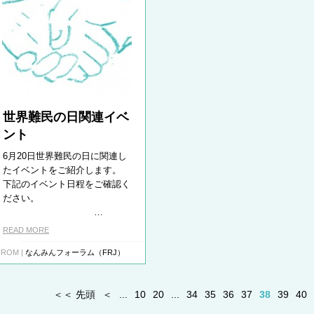
世界難民の日関連イベ
ント
6月20日世界難民の日に関連し
たイベントをご紹介します。
下記のイベント日程をご確認く
ださい。
…
READ MORE
FROM |
なんみんフォーラム（FRJ）
＜＜ 先頭
＜
...
10
20
...
34
35
36
37
38
39
40