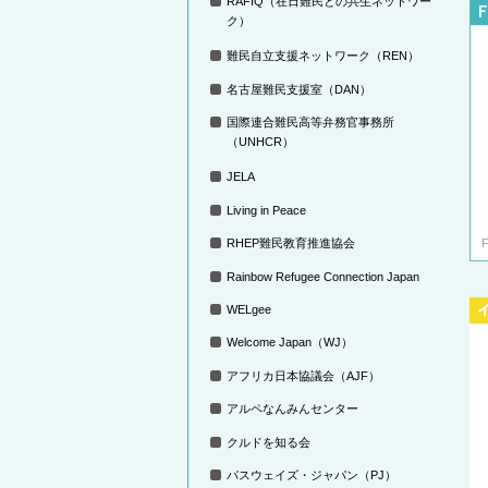
RAFIQ（在日難民との共生ネットワー
ク）
難民自立支援ネットワーク（REN）
名古屋難民支援室（DAN）
国際連合難民高等弁務官事務所
（UNHCR）
JELA
Living in Peace
RHEP難民教育推進協会
Rainbow Refugee Connection Japan
WELgee
Welcome Japan（WJ）
アフリカ日本協議会（AJF）
アルペなんみんセンター
クルドを知る会
パスウェイズ・ジャパン（PJ）