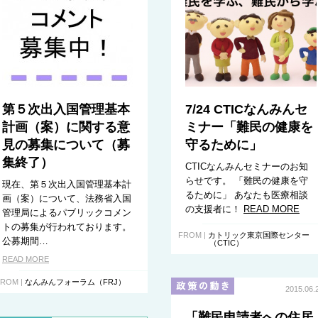
第５次出入国管理基本
7/24 CTICなんみんセ
計画（案）に関する意
ミナー「難民の健康を
見の募集について（募
守るために」
集終了）
CTICなんみんセミナーのお知
らせです。 「難民の健康を守
現在、第５次出入国管理基本計
るために」 あなたも医療相談
画（案）について、法務省入国
の支援者に！
READ MORE
管理局によるパブリックコメン
トの募集が行われております。
FROM |
カトリック東京国際センター
公募期間…
（CTIC）
READ MORE
ROM |
なんみんフォーラム（FRJ）
2015.06.
「難民申請者への住居