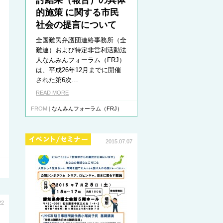
討結果（報告）の具体
的施策 に関する市民
社会の提言について
全国難民弁護団連絡事務所（全
難連）および特定非営利活動法
人なんみんフォーラム（FRJ）
は、平成26年12月までに開催
された第6次…
READ MORE
FROM |
なんみんフォーラム（FRJ）
2015.07.07
22