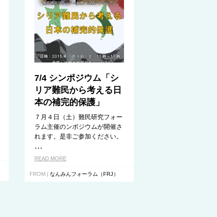
7/4 シンポジウム「シ
リア難民から考える日
本の補完的保護」
７月４日（土）難民研究フォー
ラム主催のンポジウムが開催さ
れます。是非ご参加ください。
…
READ MORE
FROM |
なんみんフォーラム（FRJ）