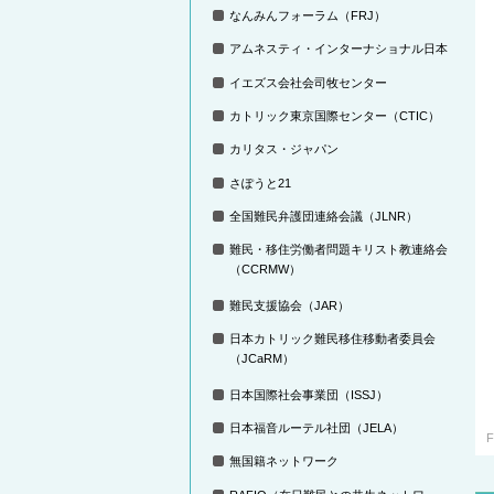
なんみんフォーラム（FRJ）
アムネスティ・インターナショナル日本
イエズス会社会司牧センター
カトリック東京国際センター（CTIC）
カリタス・ジャパン
さぽうと21
全国難民弁護団連絡会議（JLNR）
難民・移住労働者問題キリスト教連絡会
（CCRMW）
難民支援協会（JAR）
日本カトリック難民移住移動者委員会
（JCaRM）
日本国際社会事業団（ISSJ）
日本福音ルーテル社団（JELA）
F
無国籍ネットワーク