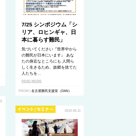
7/25 シンポジウム「シ
リア、ロヒンギャ、日
本に暮らす難民」
気づいてください『世界中から
の難民が日本にいます』 あな
たの身近なところにも 人間ら
しく生きるため、故郷を捨てた
人たちを…
READ MORE
FROM |
名古屋難民支援室（DAN）
11
2015.06.11