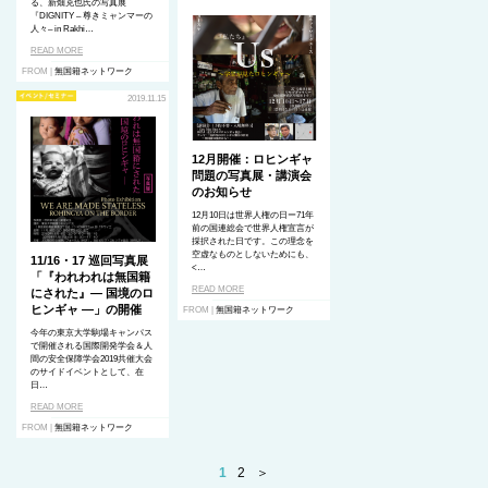
る、新畑克也氏の写真展
『DIGNITY – 尊きミャンマーの
⼈々– in Rakhi…
READ MORE
FROM |
無国籍ネットワーク
2019.11.15
12月開催：ロヒンギャ
問題の写真展・講演会
のお知らせ
12月10日は世界人権の日ー71年
前の国連総会で世界人権宣言
が
採択された日です。この理念を
空虚なものとしないためにも、
11/16・17 巡回写真展
<…
「『われわれは無国籍
READ MORE
にされた』— 国境のロ
ヒンギャ —」の開催
FROM |
無国籍ネットワーク
今年の東京大学駒場キャンパス
で開催される国際開発学会＆
人
間の安全保障学会2019共催大会
のサイドイベントとして、在
日…
READ MORE
FROM |
無国籍ネットワーク
1
2
＞