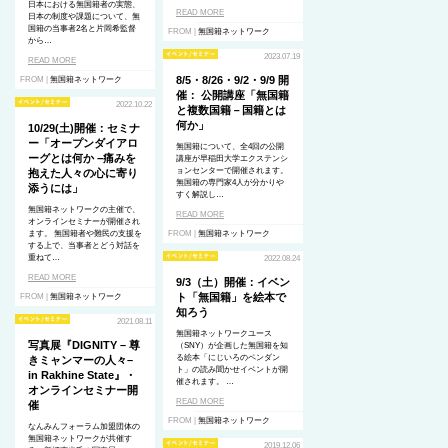
日本における無国籍者の実態、
READ MORE
日本の制度や課題について、無
国籍の当事者
2
名と片岡希監督
FROM |
無国籍ネットワーク
から…
2023.07.19
READ MORE
8/5・8/26・9/2・9/9 開
FROM |
無国籍ネットワーク
催： 公開講座「無国籍
2022.10.22
と複数国籍－国籍とは
何か」
10/29(土)開催：セミナ
ー「オープンダイアロ
無国籍について、全4回の公開
ーグとは何か −痛みを
講座が早稲田大学エクステンシ
ョンセンターで開催されます。
抱えた人々の心に寄り
無国籍の専門家4人が分かりや
添うには」
すく解説し…
無国籍ネットワークの主催で、
READ MORE
オンラインセミナーが開催され
ます。 無国籍者や難民の支援を
FROM |
無国籍ネットワーク
する上で、当事者とどう対話を
重ねて…
2022.08.24
READ MORE
9/3（土）開催：イベン
ト「無国籍」を絵本で
FROM |
無国籍ネットワーク
知ろう
2021.08.11
無国籍ネットワークユース
写真展『DIGNITY – 尊
（SNY）が企画した無国籍を知
る絵本「にじいろのペンダン
きミャンマーの⼈々–
ト」の読み聞かせイベントが開
in Rakhine State』・
催されます。 …
オンラインセミナー開
READ MORE
催
FROM |
無国籍ネットワーク
なんみんフォーラム加盟団体の
無国籍ネットワークが共催す
2019.12.06