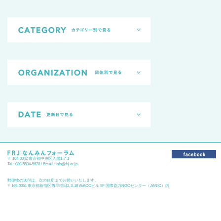
〒 104-0042 東京都中央区入船1-7-1
Tel : 080-5504-5670 / Email :
info@frj.or.jp
郵便物の送付は、次の住所までお願いいたします。
〒169-0051 東京都新宿区西早稲田2-3-18 AVACOビル 5F 国際協力NGOセンター（JANIC）内