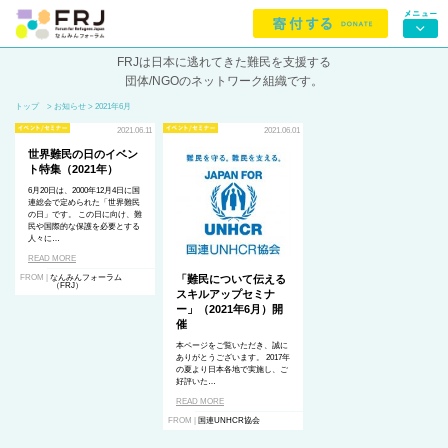
FRJは日本に逃れてきた難民を支援する
団体/NGOのネットワーク組織です。
トップ
> お知らせ > 2021年6月
2021.06.11
2021.06.01
世界難民の日のイベン
ト特集（2021年）
6月20日は、2000年12月4日に国
連総会で定められた「世界難民
の日」です。 この日に向け、難
民や国際的な保護を必要とする
人々に…
READ MORE
FROM |
なんみんフォーラム
「難民について伝える
（FRJ）
スキルアップセミナ
ー」（2021年6月）開
催
本ページをご覧いただき、誠に
ありがとうございます。
2017
年
の夏より日本各地で実施し、ご
好評いた…
READ MORE
FROM |
国連UNHCR協会