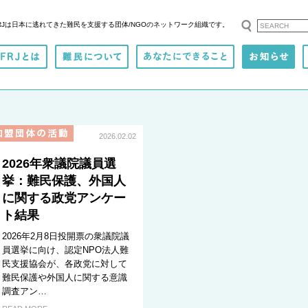
RJは日本に逃れてきた難民を支援する
団体/NGOのネットワーク組織です。
2026.02.02
2026年衆議院議員選
挙：難民保護、外国人
に関する政党アンケー
ト結果
2026年2月8日投開票の衆議院議
員選挙に向け、認定NPO法人難
民支援協会が、各政党に対して
難民保護や外国人に関する意識
調査アン…