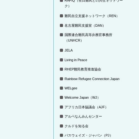
RAFIQ（在日難民との共生ネットワー
ク）
難民自立支援ネットワーク（REN）
名古屋難民支援室（DAN）
国際連合難民高等弁務官事務所
（UNHCR）
JELA
Living in Peace
RHEP難民教育推進協会
Rainbow Refugee Connection Japan
WELgee
Welcome Japan（WJ）
アフリカ日本協議会（AJF）
アルペなんみんセンター
クルドを知る会
パスウェイズ・ジャパン（PJ）