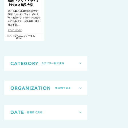
映画『グッド・ライ』
上映会＠鶴見大学
来たる11月18日に鶴見大学で、
映画『グッド・ライ』（2014
年・米国/インド合作）の上映会
が行われます。入場無料、申し
込み不要…
READ MORE
FROM |
なんみんフォーラム
（FRJ）