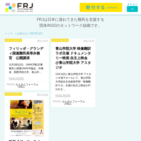
FRJは日本に逃れてきた難民を支援する
団体/NGOのネットワーク組織です。
トップ
> お知らせ > 2017年11月
2017.11.07
2017.11.07
フィリッポ・グランデ
青山学院大学 映像翻訳
ィ国連難民高等弁務
ラボ主催 ドキュメンタ
官 公開講演
リー映画 自主上映会
@青山学院大学 アスタ
11月19日(日)、UNHCR
駐日事
ジオ
務所と国連
UN
HCR
協会、外務
省、関西学院大学、青山学…
11月11日に青山学院大学 アスタ
ジオ地下ホールにて、青山学院
READ MORE
大学総合文化政策学部「映像翻
FROM |
なんみんフォーラム
訳ラボ」主催の自主上映会が行
（FRJ）
われま…
2017.11.06
READ MORE
FROM |
なんみんフォーラム
（FRJ）