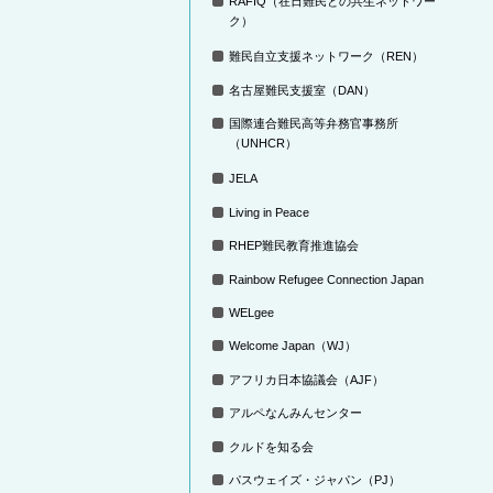
RAFIQ（在日難民との共生ネットワー
ク）
難民自立支援ネットワーク（REN）
名古屋難民支援室（DAN）
国際連合難民高等弁務官事務所
（UNHCR）
JELA
Living in Peace
RHEP難民教育推進協会
Rainbow Refugee Connection Japan
WELgee
Welcome Japan（WJ）
アフリカ日本協議会（AJF）
アルペなんみんセンター
クルドを知る会
パスウェイズ・ジャパン（PJ）