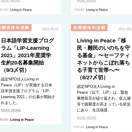
READ MORE
READ MORE
ROM |
Living in Peace
FROM |
Living in Peace
2021.08.23
2021.08.
日本語学習支援プログ
Living in Peace「移
ラム「LIP-Learning
民・難民のいのちを守
2021」2021年度奨学
る基金」〜セーフティ
生約20名募集開始
ネットからこぼれ落ち
（9/3〆切）
る子育て世帯へ〜
（8/27〆切）
認定NPO法人Living in
Peace（LIP）が実施する日本
認定NPO法人Living in
語学習支援プログラム「LIP-
Peace（以下、LIP）は、緊急
Learning 2021」の公募が開始さ
事態宣言が繰り返され、収入減
れました。
等で困窮度が高まっている状況
にあり、生活保護…
READ MORE
READ MORE
ROM |
Living in Peace
FROM |
Living in Peace