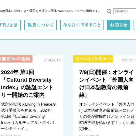
RJは日本に逃れてきた難民を支援する
団体/NGOのネットワーク組織です。
2024.07.12
2023.07.
2024年 第1回
7/9(日)開催：オンライ
「Cultural Diversity
ンイベント「外国人向
Index」の認証エント
け日本語教育の最前
リー開始のご案内
線」
認定NPO法人Living in Peaceが
オンラインイベント「外国人向
認証委員会を務める、2024年
け日本語教育の最前線～にわと
第1回「Cultural Diversity
りの会が難民向けオンライン日
Index（カルチュアル・ダイバ
本語学習を始めます！」が、認
ーシティ・イ…
定NP…