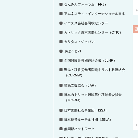
なんみんフォーラム（FRJ）
F
アムネスティ・インターナショナル日本
イエズス会社会司牧センター
カトリック東京国際センター（CTIC）
カリタス・ジャパン
さぽうと21
全国難民弁護団連絡会議（JLNR）
難民・移住労働者問題キリスト教連絡会
（CCRMW）
難民支援協会（JAR）
日本カトリック難民移住移動者委員会
（JCaRM）
日本国際社会事業団（ISSJ）
日本福音ルーテル社団（JELA）
F
無国籍ネットワーク