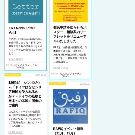
難民申請を知らせるポ
FRJ News Letter
スター・相談案内リー
Vol.1
フレットをリニューア
この度、FRJ News Letter Vol.1
ルいたしました
を発行致しました！ 日本での
難民受け入れの現状や、なんみ
FRJは、法務省入国管理局、日
んフォーラムの取り組みを紹介
本弁護士連合会（日弁連）と
して…
2012年2月10日に締結した覚書
に基づき、「難民問題に関する
READ MORE
三者協議会…
FROM |
なんみんフォーラム
（FRJ）
READ MORE
FROM |
なんみんフォーラム
2015.11.30
（FRJ）
12/5(土) シンポジウ
2015.11.17
ム「ドイツはなぜシリ
ア難民を受入れるの
か？－ドイツの経験と
日本への示唆」開催の
ご案内
なんみんフォーラムの会員団
体、難民支援協会(JAR)主催の
シンポジウム「ドイツはなぜシ
リア難民を受入れるのか？－ド
イツの経験…
RAFIQイベント情報
READ MORE
（11月、12月）