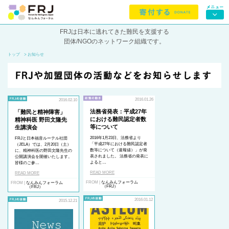
FRJは日本に逃れてきた難民を支援する
団体/NGOのネットワーク組織です。
トップ
> お知らせ
2016.01.26
2016.02.10
法務省発表：平成27年
「難民と精神障害」
における難民認定者数
精神科医 野田文隆先
等について
生講演会
2016年1月23日、法務省より
FRJと日本福音ルーテル社団
「平成27年における難民認定者
（JELA）では、2月20日（土）
数等について（速報値）」が発
に、精神科医の野田文隆先生の
表されました。 法務省の発表に
公開講演会を開催いたします。
よると…
皆様のご参…
READ MORE
READ MORE
FROM |
なんみんフォーラム
FROM |
なんみんフォーラム
（FRJ）
（FRJ）
2016.01.12
2015.12.21