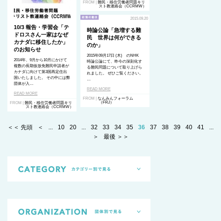
FROM |
難民・移住労働者問題キリ
スト教連絡会（CCRMW）
2015.09.20
10/3 報告・学習会「テ
時論公論「急増する難
ドロスさん一家はなぜ
民 世界は何ができる
カナダに移住したか」
のか」
のお知らせ
2015年09月17日 (木) のNHK
2014年、9月から10月にかけて
時論公論にて、昨今の深刻化す
複数の長期仮放免難民申請者が
る難民問題について取り上げら
カナダに向けて第3国再定住出
れました。 ぜひご覧ください。
国いたしました。 その中には弊
…
団体が入…
READ MORE
READ MORE
FROM |
なんみんフォーラム
（FRJ）
FROM |
難民・移住労働者問題キリ
スト教連絡会（CCRMW）
＜＜ 先頭
＜
...
10
20
...
32
33
34
35
36
37
38
39
40
41
...
＞
最後 ＞＞