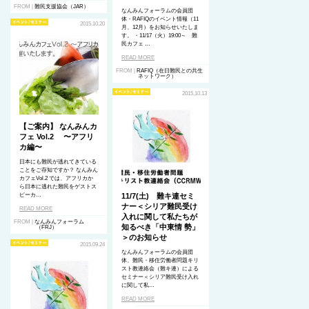
FROM |
難民支援協会（JAR）
なんみんフォーラムの会員団
体・RAFIQのイベント情報（11
2015.10.20
月、12月）をお知らせいたしま
す。 ・11/17（火）19:00～ 難
民カフェ …
READ MORE
FROM |
RAFIQ（在日難民との共生
ネットワーク）
2015.10.13
【ご案内】 なんみんカ
フェ Vol.2 〜アフリ
カ編〜
日本にも難民が逃れてきている
ことをご存知ですか？ なんみん
カフェVol.2 では、アフリカか
ら日本に逃れた難民をゲストス
ピーカ…
11/7(土) 難キ連セミ
ナー＜シリア難民受け
READ MORE
入れに関して私たちが
FROM |
なんみんフォーラム
知るべき「中東情 勢」
（FRJ）
＞のお知らせ
2015.09.24
なんみんフォーラムの会員団
体、難民・移住労働者問題キリ
スト教連絡会（難キ連）による
セミナー＜シリア難民受け入れ
に関して私…
READ MORE