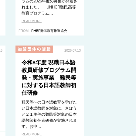
ラムの2026年度の募集が開始さ
れました。 ーUNHCR難民高等
教育プログラム…
READ MORE
FROM |
RHEP難民教育推進協会
15
2026.07.13
令和8年度 現職日本語
教員研修プログラム開
発・実施事業 難民等
に対する日本語教師初
任研修
難民等への日本語教育を学びた
い日本語教師を対象に、さぽう
と２１主催の難民等対象の日本
語教師初任者研修が実施されま
す。お申…
READ MORE