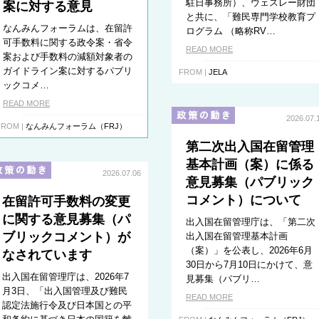
駐日事務所）、ウェスレー財団
案に対する意見
と共に、「難民専門学校教育プ
なんみんフォーラムは、在留許
ログラム （略称RV…
可手数料に関する政令案・省令
READ MORE
案および手数料の減額対象者の
ガイドライン案に対するパブリ
FROM |
JELA
ックコメ…
READ MORE
2026.07.
FROM |
なんみんフォーラム（FRJ）
第二次出入国在留管理
基本計画（案）に係る
2026.07.06
意見募集（パブリック
コメント）について
在留許可手数料の変更
に関する意見募集（パ
出入国在留管理庁は、「第二次
ブリックコメント）が
出入国在留管理基本計画
（案）」を公表し、2026年6月
なされています
30日から7月10日にかけて、意
出入国在留管理庁は、2026年7
見募集（パブリ…
月3日、「出入国管理及び難民
READ MORE
認定法施行令及び日本国との平