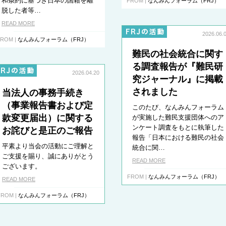
和条約に基づき日本の国籍を離
FROM |
なんみんフォーラム（FRJ）
脱した者等…
READ MORE
2026.06.
ROM |
なんみんフォーラム（FRJ）
難民の社会統合に関す
る調査報告が『難民研
2026.04.20
究ジャーナル』に掲載
されました
当法人の事務手続き
（事業報告書および定
このたび、なんみんフォーラム
款変更届出）に関する
が実施した難民支援団体へのア
ンケート調査をもとに執筆した
お詫びと是正のご報告
報告「日本における難民の社会
平素より当会の活動にご理解と
統合に関…
ご支援を賜り、誠にありがとう
READ MORE
ございます。
FROM |
なんみんフォーラム（FRJ）
READ MORE
FROM |
なんみんフォーラム（FRJ）