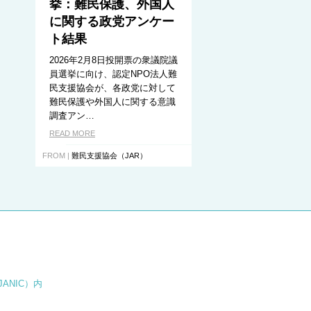
挙：難民保護、外国人
に関する政党アンケー
ト結果
2026年2月8日投開票の衆議院議
員選挙に向け、認定NPO法人難
民支援協会が、各政党に対して
難民保護や外国人に関する意識
調査アン…
READ MORE
FROM |
難民支援協会（JAR）
JANIC）内