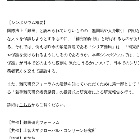
【シンポジウム概要】
国際法上「難民」と認められていないものの、無国籍や人身取引、内戦
な人々を保護しようとするものに、「補完的保 護」と呼ばれるものがあ
る。それでは、例えば昨今の緊急課題である「シリア難民」は、「補完的
や保護を受けられるようになるのであろうか。本年シンポジウムでは、
保護」が日本でどのような役割を 果たしうるかについて、日本でのシリ
務者双方を交えて議論する。
また、難民研究フォーラムの活動を知っていただくために第一部として
る「若手難民研究者奨励賞」の授賞式と研究者による研究報告を行う。
詳細は
こちら
からご覧ください。
【主催】難民研究フォーラム
【共催】上智大学グローバル・コンサーン研究所
【後援】真如苑