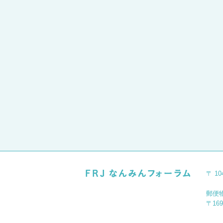
〒 1
郵便
〒16