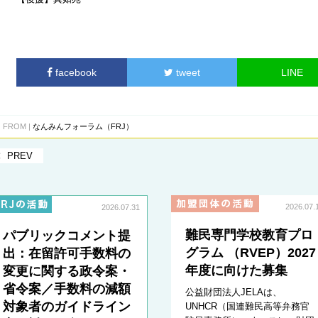
facebook
tweet
LINE
FROM |
なんみんフォーラム（FRJ）
PREV
2026.07.
2026.07.31
難民専門学校教育プロ
パブリックコメント提
グラム （RVEP）2027
出：在留許可手数料の
年度に向けた募集
変更に関する政令案・
省令案／手数料の減額
公益財団法人JELAは、
対象者のガイドライン
UNHCR（国連難民高等弁務官