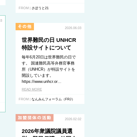
FROM |
さぽうと21
03
2026.06.03
世界難民の日 UNHCR
特設サイトについて
毎年6月20日は世界難民の日で
す。 国連難民高等弁務官事務
所（UNHCR）が特設サイトを
開設しています。
https://www.unhcr.or…
READ MORE
FROM |
なんみんフォーラム（FRJ）
2026.02.02
2026年衆議院議員選