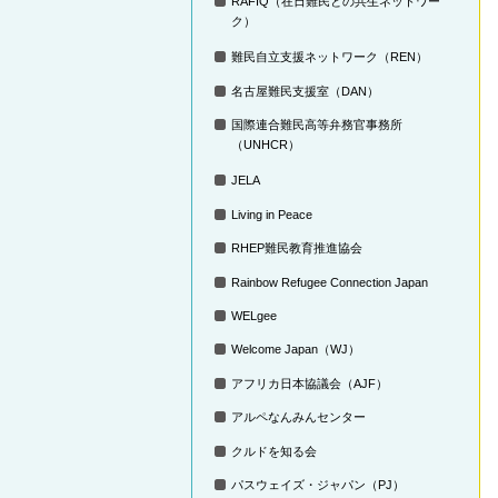
RAFIQ（在日難民との共生ネットワー
ク）
難民自立支援ネットワーク（REN）
名古屋難民支援室（DAN）
国際連合難民高等弁務官事務所
（UNHCR）
JELA
Living in Peace
RHEP難民教育推進協会
Rainbow Refugee Connection Japan
WELgee
Welcome Japan（WJ）
アフリカ日本協議会（AJF）
アルペなんみんセンター
クルドを知る会
パスウェイズ・ジャパン（PJ）