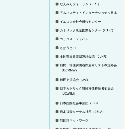
なんみんフォーラム（FRJ）
アムネスティ・インターナショナル日本
イエズス会社会司牧センター
カトリック東京国際センター（CTIC）
カリタス・ジャパン
さぽうと21
全国難民弁護団連絡会議（JLNR）
難民・移住労働者問題キリスト教連絡会
（CCRMW）
難民支援協会（JAR）
日本カトリック難民移住移動者委員会
（JCaRM）
日本国際社会事業団（ISSJ）
日本福音ルーテル社団（JELA）
無国籍ネットワーク