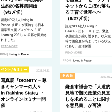
生約20名募集開始
ネットからこぼれ落ち
（9/3〆切）
る子育て世帯へ〜
（8/27〆切）
認定NPO法人Living in
Peace（LIP）が実施する日本
認定NPO法人Living in
語学習支援プログラム「LIP-
Peace（以下、LIP）は、緊急
Learning 2021」の公募が開始さ
事態宣言が繰り返され、収入減
れました。
等で困窮度が高まっている状況
にあり、生活保護…
READ MORE
READ MORE
ROM |
Living in Peace
FROM |
Living in Peace
2021.08.11
2021.07.
写真展『DIGNITY – 尊
きミャンマーの⼈々–
鎌倉市議会で「人道的
in Rakhine State』・
見地で難民政策の見直
オンラインセミナー開
しを求めることに関す
催
る意見書」が可決