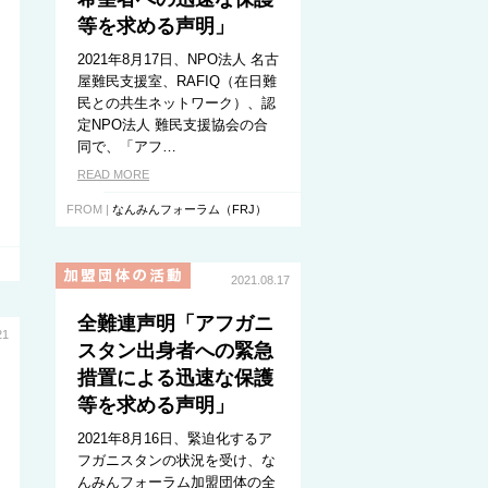
等を求める声明」
2021年8月17日、NPO法人 名古
屋難民支援室、RAFIQ（在日難
民との共生ネットワーク）、認
定NPO法人 難民支援協会の合
同で、「アフ…
READ MORE
FROM |
なんみんフォーラム（FRJ）
2021.08.17
全難連声明「アフガニ
21
スタン出身者への緊急
措置による迅速な保護
等を求める声明」
2021年8月16日、緊迫化するア
フガニスタンの状況を受け、な
んみんフォーラム加盟団体の全