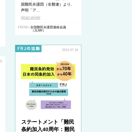
国難民弁護団（全難連）より、
声明「ア…
READ MORE
FROM |
全国難民弁護団連絡会議
（JLNR）
2021.07.16
01
ステートメント「難民
条約加入40周年：難民