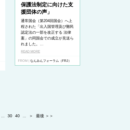
保護法制定に向けた支
援団体の声」
通常国会（第204回国会）へ上
程された「出入国管理及び難民
認定法の一部を改正する 法律
案」の同国会での成立が見送ら
れました。…
READ MORE
FROM |
なんみんフォーラム（FRJ）
...
30
40
...
＞
最後 ＞＞