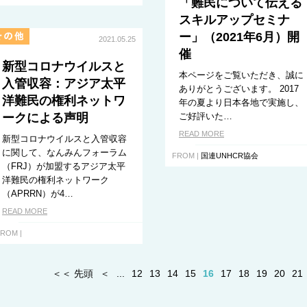
「難民について伝える
スキルアップセミナ
ー」（2021年6月）開
2021.05.25
催
新型コロナウイルスと
本ページをご覧いただき、誠に
入管収容：アジア太平
ありがとうございます。
2017
洋難民の権利ネットワ
年の夏より日本各地で実施し、
ークによる声明
ご好評いた…
READ MORE
新型コロナウイルスと入管収容
に関して、なんみんフォーラム
FROM |
国連UNHCR協会
（FRJ）が加盟するアジア太平
洋難民の権利ネットワーク
（APRRN）が4…
READ MORE
ROM |
＜＜ 先頭
＜
...
12
13
14
15
16
17
18
19
20
21