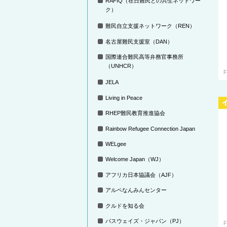
RAFIQ（在日難民との共生ネットワー
ク）
難民自立支援ネットワーク（REN）
名古屋難民支援室（DAN）
国際連合難民高等弁務官事務所
（UNHCR）
F
JELA
Living in Peace
RHEP難民教育推進協会
Rainbow Refugee Connection Japan
WELgee
Welcome Japan（WJ）
アフリカ日本協議会（AJF）
アルペなんみんセンター
クルドを知る会
パスウェイズ・ジャパン（PJ）
F