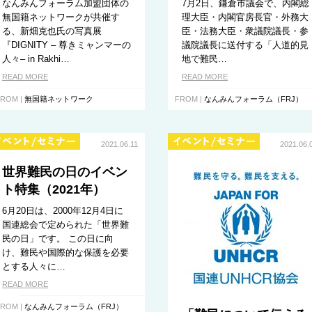
なんみんフォーラム加盟団体の
7月2日、鎌倉市議会で、内閣総
無国籍ネットワークが共催す
理大臣・内閣官房長官・外務大
る、新畑克也氏の写真展
臣・法務大臣・衆議院議長・参
『DIGNITY – 尊きミャンマーの
議院議長に送付する「人道的見
⼈々– in Rakhi…
地で難民…
READ MORE
READ MORE
ROM |
無国籍ネットワーク
FROM |
なんみんフォーラム（FRJ）
2021.06.11
2021.06.
世界難民の日のイベン
ト特集（2021年）
6月20日は、2000年12月4日に
国連総会で定められた「世界難
民の日」です。 この日に向
け、難民や国際的な保護を必要
とする人々に…
READ MORE
ROM |
なんみんフォーラム（FRJ）