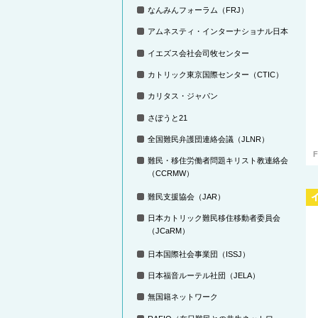
なんみんフォーラム（FRJ）
アムネスティ・インターナショナル日本
イエズス会社会司牧センター
カトリック東京国際センター（CTIC）
カリタス・ジャパン
さぽうと21
全国難民弁護団連絡会議（JLNR）
F
難民・移住労働者問題キリスト教連絡会
（CCRMW）
難民支援協会（JAR）
日本カトリック難民移住移動者委員会
（JCaRM）
日本国際社会事業団（ISSJ）
日本福音ルーテル社団（JELA）
無国籍ネットワーク