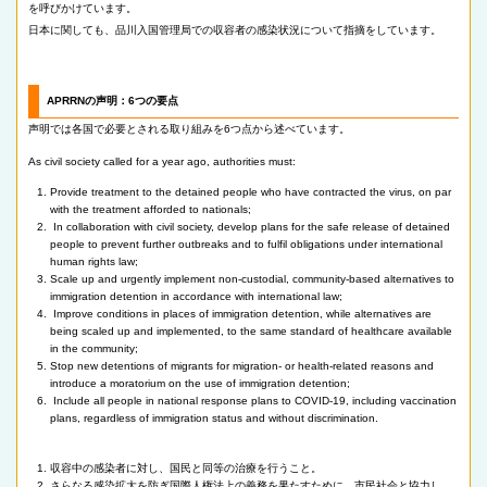
を呼びかけています。
日本に関しても、品川入国管理局での収容者の感染状況について指摘をしています。
APRRNの声明：6つの要点
声明では各国で必要とされる取り組みを6つ点から述べています。
As civil society called for a year ago, authorities must:
Provide treatment to the detained people who have contracted the virus, on par
with the treatment afforded to nationals;
In collaboration with civil society, develop plans for the safe release of detained
people to prevent further outbreaks and to fulfil obligations under international
human rights law;
Scale up and urgently implement non-custodial, community-based alternatives to
immigration detention in accordance with international law;
Improve conditions in places of immigration detention, while alternatives are
being scaled up and implemented, to the same standard of healthcare available
in the community;
Stop new detentions of migrants for migration- or health-related reasons and
introduce a moratorium on the use of immigration detention;
Include all people in national response plans to COVID-19, including vaccination
plans, regardless of immigration status and without discrimination.
収容中の感染者に対し、国民と同等の治療を行うこと。
さらなる感染拡大を防ぎ国際人権法上の義務を果たすために、市民社会と協力し、