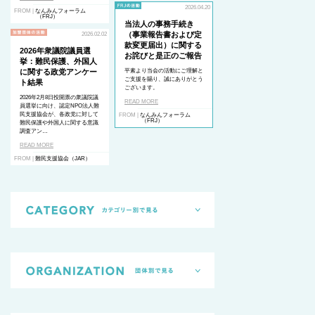
2026.04.20
FROM |
なんみんフォーラム
（FRJ）
当法人の事務手続き
（事業報告書および定
2026.02.02
款変更届出）に関する
2026年衆議院議員選
お詫びと是正のご報告
挙：難民保護、外国人
に関する政党アンケー
平素より当会の活動にご理解と
ご支援を賜り、誠にありがとう
ト結果
ございます。
2026年2月8日投開票の衆議院議
READ MORE
員選挙に向け、認定NPO法人難
民支援協会が、各政党に対して
FROM |
なんみんフォーラム
（FRJ）
難民保護や外国人に関する意識
調査アン…
READ MORE
FROM |
難民支援協会（JAR）