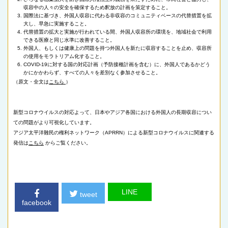
収容中の人々の安全を確保するため釈放の計画を策定すること。
国際法に基づき、外国人収容に代わる非収容のコミュニティベースの代替措置を拡
大し、早急に実施すること。
代替措置の拡大と実施が行われている間、外国人収容所の環境を、地域社会で利用
できる医療と同じ水準に改善すること。
外国人、もしくは健康上の問題を持つ外国人を新たに収容することを止め、収容所
の使用をモラトリアム化すること。
COVID-19に対する国の対応計画（予防接種計画を含む）に、外国人であるかどう
かにかかわらず、すべての人々を差別なく参加させること。
（原文・全文は
こちら
）
新型コロナウイルスの対応よって、日本やアジア各国における外国人の長期収容につい
ての問題がより可視化しています。
アジア太平洋難民の権利ネットワーク（APRRN）による新型コロナウイルスに関連する
発信は
こちら
からご覧ください。
LINE
tweet
facebook