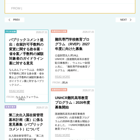
FROM |
PREV
NEXT
2026.07.15
2026.07.31
難民専門学校教育プロ
パブリックコメント提
グラム （RVEP）2027
出：在留許可手数料の
年度に向けた募集
変更に関する政令案・
省令案／手数料の減額
公益財団法人JELAは、
対象者のガイドライン
UNHCR（国連難民高等弁務官
案に対する意見
駐日事務所）、ウェスレー財団
と共に、「難民専門学校教育プ
なんみんフォーラムは、在留許
ログラム （略称RV…
可手数料に関する政令案・省令
READ MORE
案および手数料の減額対象者の
ガイドライン案に対するパブリ
FROM |
JELA
ックコメ…
2026.07.15
READ MORE
FROM |
なんみんフォーラム
UNHCR難民高等教育
（FRJ）
プログラム：2026年度
募集開始
2026.07.15
国連難民高等弁務官事務所
第二次出入国在留管理
（UNHCR）の高等教育プログ
基本計画（案）に係る
ラムの2026年度の募集が開始さ
意見募集（パブリック
れました。 ーUNHCR難民高等
コメント）について
教育プログラム…
READ MORE
出入国在留管理庁は、「第二次
出入国在留管理基本計画