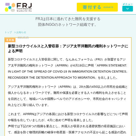
FRJは日本に逃れてきた難民を支援する
団体/NGOのネットワーク組織です。
トップ
> お知らせ
2021.05.25
新型コロナウイルスと入管収容：アジア太平洋難民の権利ネットワークに
よる声明
新型コロナウイルスと入管収容に関して、なんみんフォーラム（FRJ）が加盟するアジ
ア太平洋難民の権利ネットワーク（APRRN）が4月19日に声明「APRRN STATEMENT:
IN LIGHT OF THE SPREAD OF COVID-19 IN IMMIGRATION DETENTION CENTRES,
RECONSIDER THE DETENTION APPROACH TO MIGRATION」を出しました。
アジア太平洋難民権利ネットワーク（APRRN）は、29カ国の450以上の市民社会組織と
個人からなるネットワークです。難民や保護を必要とする人々の権利を向上させること
を目的として、地域レベルや国際レベルでのアドボカシーや、市民社会のキャパシティ
向上などに取り組んでいます。
これまで、APRRNはアジアの各国における新型コロナウイルスの影響などについて声明
や報告を出していましたが、4月に改めて声明を発表しました。
声明では下記の6つの指摘を要点とし、外国人が収容される過密状態の収容施設におい
て、感染を防ぐ物理的距離の確保や衛星面・医療アクセスの不足から起こる感染の恐れ