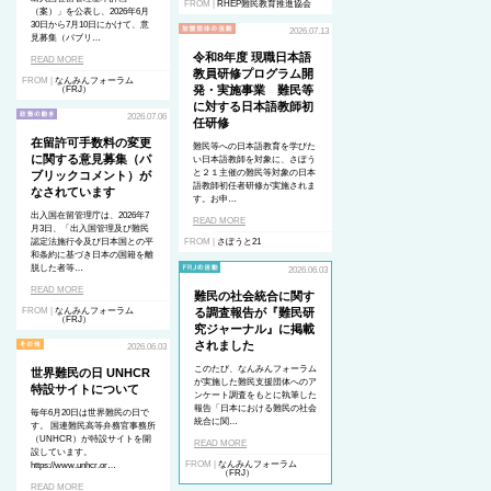
FROM |
RHEP難民教育推進協会
（案）」を公表し、2026年6月
30日から7月10日にかけて、意
2026.07.13
見募集（パブリ…
令和8年度 現職日本語
READ MORE
教員研修プログラム開
FROM |
なんみんフォーラム
発・実施事業 難民等
（FRJ）
に対する日本語教師初
2026.07.06
任研修
在留許可手数料の変更
難民等への日本語教育を学びた
に関する意見募集（パ
い日本語教師を対象に、さぽう
と２１主催の難民等対象の日本
ブリックコメント）が
語教師初任者研修が実施されま
なされています
す。お申…
出入国在留管理庁は、2026年7
READ MORE
月3日、「出入国管理及び難民
認定法施行令及び日本国との平
FROM |
さぽうと21
和条約に基づき日本の国籍を離
脱した者等…
2026.06.03
READ MORE
難民の社会統合に関す
FROM |
なんみんフォーラム
る調査報告が『難民研
（FRJ）
究ジャーナル』に掲載
されました
2026.06.03
このたび、なんみんフォーラム
世界難民の日 UNHCR
が実施した難民支援団体へのア
特設サイトについて
ンケート調査をもとに執筆した
報告「日本における難民の社会
毎年6月20日は世界難民の日で
統合に関…
す。 国連難民高等弁務官事務所
（UNHCR）が特設サイトを開
READ MORE
設しています。
FROM |
なんみんフォーラム
https://www.unhcr.or…
（FRJ）
READ MORE