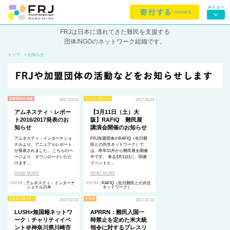
FRJは日本に逃れてきた難民を支援する
団体/NGOのネットワーク組織です。
トップ
> お知らせ
2017.03.03
2017.03.03
アムネスティ・レポー
【3月11日（土）大
ト2016/2017発表のお
阪】RAFIQ 難民展
知らせ
講演会開催のお知らせ
アムネスティ・インターナショ
FRJ加盟団体のRAFIQ（在日難
ナルより、アニュアルレポート
民との共生ネットワーク）で
が発表されました。 こちらのペ
は、昨年11月から難民展を開催
ージより、ダウンロードいただ
中です。 来る3月11日に、関連
けます…
イベントと…
READ MORE
READ MORE
FROM |
アムネスティ・インターナ
FROM |
RAFIQ（在日難民との共生
ショナル日本
ネットワーク）
2017.02.13
2017.02.13
LUSH×無国籍ネットワ
APRRN：難民入国一
ーク：チャリティイベ
時禁止を定めた米大統
ント＠神奈川県川崎市
領令に対するプレスリ