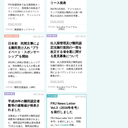
リース発表
FRJ加盟団体である無国籍ネッ
トワークと、英国発の化粧品ブ
2017年1月
26
日、
アメリカのト
ランドLUSHのコラボイベント
ランプ大統領が難民の入国一時
が開催されます。 ラッシュジャ
禁止を定めた大統領令
草案…
パンで…
READ MORE
READ MORE
FROM |
なんみんフォーラム
（FRJ）
FROM |
無国籍ネットワーク
2017.02.13
2017.02.13
出入国管理及び難民認
日本初 民間主導によ
定法施行規則の一部を
る難民受け入れ "プラ
改正する省令案に関す
イベート・スポンサー
る意見募集について
シップ"を開始
現在、出入国管理及び難民認定
2011年に内戦が勃発したシリア
法施行規則の一部を改正する省
は、現在難民となる人が最も多
令案について、法務省入国管理
い国です。現在も、人口の半数
局によるパブリックコメントの
の約1,200万人が国内外に避難を
募集が行…
余儀な…
READ MORE
READ MORE
FROM |
なんみんフォーラム
FROM |
難民支援協会（JAR）
（FRJ）
2017.02.10
2017.02.03
平成28年の難民認定者
FRJ News Letter
数等の速報値が発表さ
Vol.3（2016年冬号）
れました
を発行しました
法務省より平成28年の難民認定
FRJ News Letter Vol.3（2016年
者数等の速報値が発表されまし
冬号）を発行しました。 閲覧
た。 難民認定申請数は過去最多
はこちら
Contents
特集…
で1万人を超え、難民認定数は