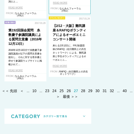
28人と…
READ MORE
READ MORE
FROM |
なんみんフォーラム
（FRJ）
FROM |
なんみんフォーラム
（FRJ）
2017.01.24
2017.01.20
【2/12・大阪】難民講
第192回国会質問 糸
座＆RAFIQボランティ
数慶子参議院議員によ
アによるオーボエミニ
る質問主意書（2016年
コンサート開催
12月13日）
来たる2月12日に、FRJ加盟団
体のRAFIQ（在日難民との共生
2016年12月13日付で糸数慶子参
ネットワーク）による、難民講
議院議員が以下の質問主意書を
座と学生ボランティアによるオ
提出し、それに対する答弁書と
ーボエミニ…
併せて参議院ウェブサイトに掲
載されて…
READ MORE
READ MORE
FROM |
RAFIQ（在日難民との共生
ネットワーク）
FROM |
なんみんフォーラム
（FRJ）
＜＜ 先頭
＜
...
10
...
23
24
25
26
27
28
29
30
31
32
...
40
...
＞
最後 ＞＞