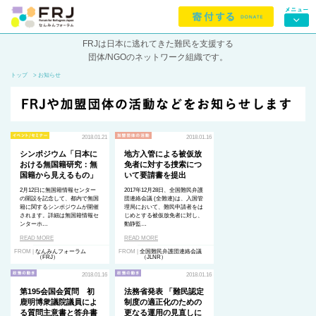
FRJは日本に逃れてきた難民を支援する
団体/NGOのネットワーク組織です。
トップ
> お知らせ
2018.01.21
2018.01.16
シンポジウム「日本に
地方入管による被仮放
おける無国籍研究：無
免者に対する捜索につ
国籍から見えるもの」
いて要請書を提出
2月12日に無国籍情報センター
2017年12月28日、全国難民弁護
の開設を記念して、都内で無国
団連絡会議 (全難連)は、入国管
籍に関するシンポジウムが開催
理局において、難民申請者をは
されます。詳細は無国籍情報セ
じめとする被仮放免者に対し、
ンターホ…
動静監…
READ MORE
READ MORE
FROM |
なんみんフォーラム
FROM |
全国難民弁護団連絡会議
（FRJ）
（JLNR）
2018.01.16
2018.01.16
第195会国会質問 初
法務省発表 「難民認定
鹿明博衆議院議員によ
制度の適正化のための
る質問主意書と答弁書
更なる運用の見直しに