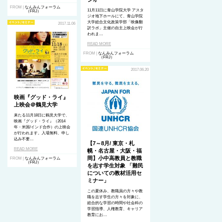
FROM |
なんみんフォーラム
11月11日に青山学院大学 アスタ
（FRJ）
ジオ地下ホールにて、青山学院
大学総合文化政策学部「映像翻
2017.11.06
訳ラボ」主催の自主上映会が行
われま…
READ MORE
FROM |
なんみんフォーラム
（FRJ）
2017.06.20
映画『グッド・ライ』
上映会＠鶴見大学
来たる11月18日に鶴見大学で、
映画『グッド・ライ』（2014
年・米国/インド合作）の上映会
が行われます。入場無料、申し
込み不要…
【7～8月/ 東京・札
READ MORE
幌・名古屋・大阪・福
岡】小中高教員と教職
FROM |
なんみんフォーラム
（FRJ）
を志す学生対象 「難民
についての教材活用セ
ミナー」
この夏休み、教職員の方々や教
職を志す学生の方々を対象に、
総合的な学習の時間や社会科の
学習指導、人権教育、キャリア
教育にお…