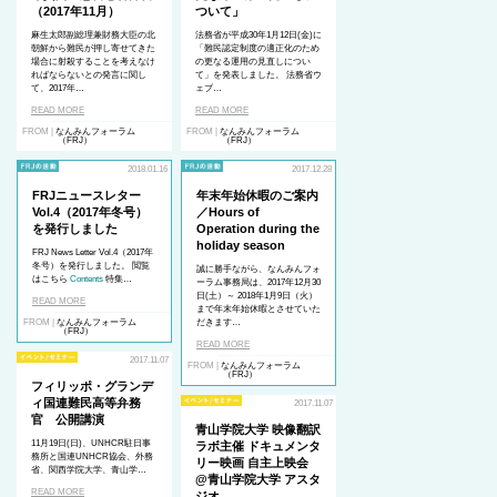
（2017年11月）
ついて」
麻生太郎副総理兼財務大臣の北
法務省が平成30年1月12日(金)に
朝鮮から難民が押し寄せてきた
「難民認定制度の適正化のため
場合に射殺することを考えなけ
の更なる運用の見直しについ
ればならないとの発言に関し
て」を発表しました。 法務省ウ
て、2017年…
ェブ…
READ MORE
READ MORE
FROM |
なんみんフォーラム
FROM |
なんみんフォーラム
（FRJ）
（FRJ）
2018.01.16
2017.12.28
FRJニュースレター
年末年始休暇のご案内
Vol.4（2017年冬号）
／Hours of
を発行しました
Operation during the
holiday season
FRJ News Letter Vol.4（2017年
冬号）を発行しました。 閲覧
誠に勝手ながら、なんみんフォ
はこちら
Contents
特集…
ーラム事務局は、2017年12月30
日(土）～ 2018年1月9日（火）
READ MORE
まで年末年始休暇とさせていた
FROM |
なんみんフォーラム
だきます…
（FRJ）
READ MORE
2017.11.07
FROM |
なんみんフォーラム
（FRJ）
フィリッポ・グランデ
ィ国連難民高等弁務
2017.11.07
官 公開講演
青山学院大学 映像翻訳
11月19日(日)、UNHCR
駐日事
ラボ主催 ドキュメンタ
務所と国連
UN
HCR
協会、外務
リー映画 自主上映会
省、関西学院大学、青山学…
@青山学院大学 アスタ
READ MORE
ジオ