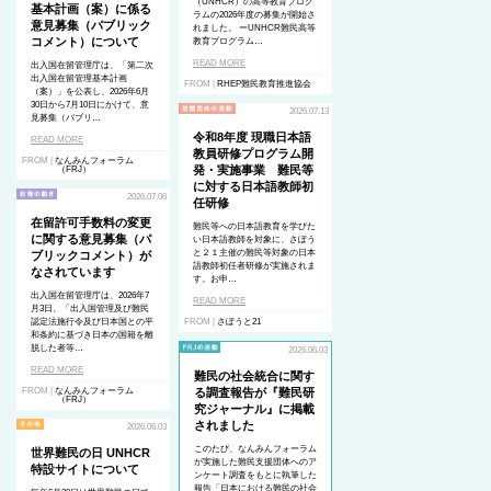
（UNHCR）の高等教育プログ
基本計画（案）に係る
ラムの2026年度の募集が開始さ
意見募集（パブリック
れました。 ーUNHCR難民高等
コメント）について
教育プログラム…
READ MORE
出入国在留管理庁は、「第二次
出入国在留管理基本計画
FROM |
RHEP難民教育推進協会
（案）」を公表し、2026年6月
30日から7月10日にかけて、意
2026.07.13
見募集（パブリ…
令和8年度 現職日本語
READ MORE
教員研修プログラム開
FROM |
なんみんフォーラム
発・実施事業 難民等
（FRJ）
に対する日本語教師初
2026.07.06
任研修
在留許可手数料の変更
難民等への日本語教育を学びた
に関する意見募集（パ
い日本語教師を対象に、さぽう
と２１主催の難民等対象の日本
ブリックコメント）が
語教師初任者研修が実施されま
なされています
す。お申…
出入国在留管理庁は、2026年7
READ MORE
月3日、「出入国管理及び難民
認定法施行令及び日本国との平
FROM |
さぽうと21
和条約に基づき日本の国籍を離
脱した者等…
2026.06.03
READ MORE
難民の社会統合に関す
FROM |
なんみんフォーラム
る調査報告が『難民研
（FRJ）
究ジャーナル』に掲載
されました
2026.06.03
このたび、なんみんフォーラム
世界難民の日 UNHCR
が実施した難民支援団体へのア
特設サイトについて
ンケート調査をもとに執筆した
報告「日本における難民の社会