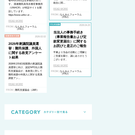
毎年6月20日は世界難民の日で
統合に関…
す。 国連難民高等弁務官事務所
（UNHCR）が特設サイトを開
READ MORE
設しています。
FROM |
なんみんフォーラム
https://www.unhcr.or…
（FRJ）
READ MORE
2026.04.20
FROM |
なんみんフォーラム
（FRJ）
当法人の事務手続き
（事業報告書および定
2026.02.02
款変更届出）に関する
2026年衆議院議員選
お詫びと是正のご報告
挙：難民保護、外国人
に関する政党アンケー
平素より当会の活動にご理解と
ご支援を賜り、誠にありがとう
ト結果
ございます。
2026年2月8日投開票の衆議院議
READ MORE
員選挙に向け、認定NPO法人難
民支援協会が、各政党に対して
FROM |
なんみんフォーラム
（FRJ）
難民保護や外国人に関する意識
調査アン…
READ MORE
FROM |
難民支援協会（JAR）