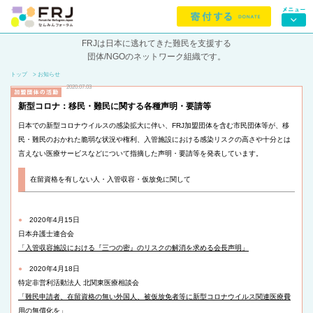
FRJは日本に逃れてきた難民を支援する
団体/NGOのネットワーク組織です。
トップ
> お知らせ
2020.07.03
新型コロナ：移民・難民に関する各種声明・要請等
日本での新型コロナウイルスの感染拡大に伴い、FRJ加盟団体を含む市民団体等が、移
民・難民のおかれた脆弱な状況や権利、入管施設における感染リスクの高さや十分とは
言えない医療サービスなどについて指摘した声明・要請等を発表しています。
在留資格を有しない人・入管収容・仮放免に関して
●
2020年4月15日
日本弁護士連合会
「入管収容施設における『三つの密』のリスクの解消を求める会長声明」
●
2020年4月18日
特定非営利活動法人 北関東医療相談会
「難民申請者、在留資格の無い外国人、
被仮放免者等に新型コロナウイルス関連医療費
用の無償化を」