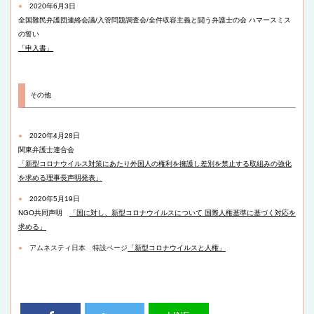
●
2020年6月3日
全国難民弁護団連絡会議/入管問題調査会/全件収容主義と闘う弁護士の会 ハマースミス
の誓い
「申入書」
その他
●
2020年4月28日
関東弁護士連合会
「新型コロナウイルス対策にあたり外国人の権利を擁護し差別を禁止
する取組みの強化
を求める理事長声明発表」
●
2020年5月19日
NGO共同声明
「国に対し、新型コロナウイルスについて 国際人権基準に基づく対応を
求める」
●
アムネスティ日本 特設ページ
「新型コロナウイルスと人権」