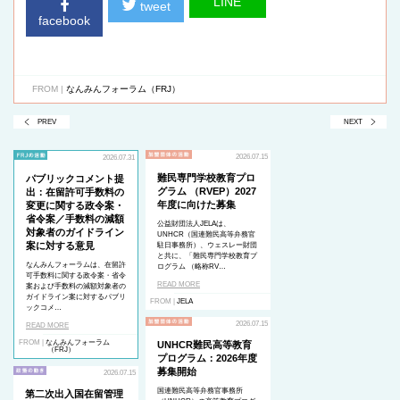
LINE
tweet
facebook
FROM |
なんみんフォーラム（FRJ）
PREV
NEXT
2026.07.15
2026.07.31
難民専門学校教育プロ
パブリックコメント提
グラム （RVEP）2027
出：在留許可手数料の
年度に向けた募集
変更に関する政令案・
省令案／手数料の減額
公益財団法人JELAは、
対象者のガイドライン
UNHCR（国連難民高等弁務官
案に対する意見
駐日事務所）、ウェスレー財団
と共に、「難民専門学校教育プ
なんみんフォーラムは、在留許
ログラム （略称RV…
可手数料に関する政令案・省令
READ MORE
案および手数料の減額対象者の
ガイドライン案に対するパブリ
FROM |
JELA
ックコメ…
2026.07.15
READ MORE
FROM |
なんみんフォーラム
UNHCR難民高等教育
（FRJ）
プログラム：2026年度
募集開始
2026.07.15
国連難民高等弁務官事務所
第二次出入国在留管理