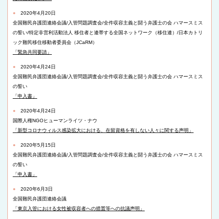
●
2020年4月20日
全国難民弁護団連絡会議/入管問題調査会/全件収容主義と闘う弁護士の会 ハマースミス
の誓い/特定非営利活動法人 移住者と連帯する全国ネットワーク（移住連）/日本カトリ
ック難民移住移動者委員会（JCaRM）
「緊急共同要請」
●
2020年4月24日
全国難民弁護団連絡会議/入管問題調査会/全件収容主義と闘う弁護士の会 ハマースミス
の誓い
「申入書」
●
2020年4月24日
国際人権NGOヒューマンライツ・ナウ
「新型コロナウィルス感染拡大における、在留資格を有しない人々に関する声明」
●
2020年5月15日
全国難民弁護団連絡会議/入管問題調査会/全件収容主義と闘う弁護士の会 ハマースミス
の誓い
「申入書」
●
2020年6月3日
全国難民弁護団連絡会議
「東京入管における女性被収容者への措置等への抗議声明」