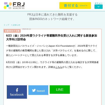
FRJは日本に逃れてきた難民を支援する
団体/NGOのネットワーク組織です。
トップ
> お知らせ
2023.06.14
6/23（金）2024年度ウクライナ等避難民学生受け入れに関する新規参加
大学向け説明会
一般財団法人パスウェイズ・ジャパンとJapan ICU Foundationが、2024年度ウクライ
ナ等の避難民の教育機関を通じた受け入れ「大学パスウェイズ」を進めるのに際して、
新たにパートナーとして受け入れを希望する大学を募集しています。
6月23日（金）10:00-11:00に、ウクライナ等の避難民の受け入れを検討する大学関係者
向けに説明会がオンライン開かれます。詳細は
こちら
からご覧ください。
LINE
tweet
facebook