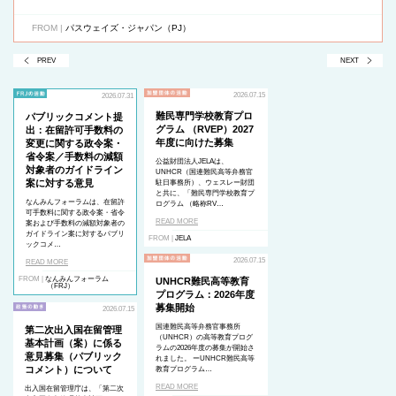
FROM |
パスウェイズ・ジャパン（PJ）
PREV
NEXT
2026.07.15
2026.07.31
難民専門学校教育プロ
パブリックコメント提
グラム （RVEP）2027
出：在留許可手数料の
年度に向けた募集
変更に関する政令案・
省令案／手数料の減額
公益財団法人JELAは、
対象者のガイドライン
UNHCR（国連難民高等弁務官
案に対する意見
駐日事務所）、ウェスレー財団
と共に、「難民専門学校教育プ
なんみんフォーラムは、在留許
ログラム （略称RV…
可手数料に関する政令案・省令
READ MORE
案および手数料の減額対象者の
ガイドライン案に対するパブリ
FROM |
JELA
ックコメ…
2026.07.15
READ MORE
FROM |
なんみんフォーラム
UNHCR難民高等教育
（FRJ）
プログラム：2026年度
募集開始
2026.07.15
国連難民高等弁務官事務所
第二次出入国在留管理
（UNHCR）の高等教育プログ
基本計画（案）に係る
ラムの2026年度の募集が開始さ
意見募集（パブリック
れました。 ーUNHCR難民高等
コメント）について
教育プログラム…
READ MORE
出入国在留管理庁は、「第二次