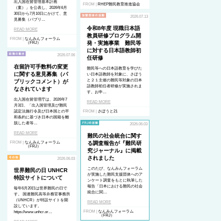
出入国在留管理基本計画
FROM |
RHEP難民教育推進協会
（案）」を公表し、2026年6月
30日から7月10日にかけて、意
2026.07.13
見募集（パブリ…
令和8年度 現職日本語
READ MORE
教員研修プログラム開
FROM |
なんみんフォーラム
発・実施事業 難民等
（FRJ）
に対する日本語教師初
2026.07.06
任研修
在留許可手数料の変更
難民等への日本語教育を学びた
に関する意見募集（パ
い日本語教師を対象に、さぽう
と２１主催の難民等対象の日本
ブリックコメント）が
語教師初任者研修が実施されま
なされています
す。お申…
出入国在留管理庁は、2026年7
READ MORE
月3日、「出入国管理及び難民
認定法施行令及び日本国との平
FROM |
さぽうと21
和条約に基づき日本の国籍を離
脱した者等…
2026.06.03
READ MORE
難民の社会統合に関す
FROM |
なんみんフォーラム
る調査報告が『難民研
（FRJ）
究ジャーナル』に掲載
されました
2026.06.03
このたび、なんみんフォーラム
世界難民の日 UNHCR
が実施した難民支援団体へのア
特設サイトについて
ンケート調査をもとに執筆した
報告「日本における難民の社会
毎年6月20日は世界難民の日で
統合に関…
す。 国連難民高等弁務官事務所
（UNHCR）が特設サイトを開
READ MORE
設しています。
FROM |
なんみんフォーラム
https://www.unhcr.or…
（FRJ）