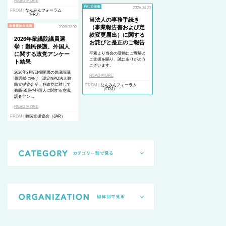
READ MORE
2026.04.20
FROM |
なんみんフォーラム
（FRJ）
当法人の事務手続き
（事業報告書および定
2026.02.02
款変更届出）に関する
2026年衆議院議員選
お詫びと是正のご報告
挙：難民保護、外国人
に関する政党アンケー
平素より当会の活動にご理解と
ご支援を賜り、誠にありがとう
ト結果
ございます。
2026年2月8日投開票の衆議院議
READ MORE
員選挙に向け、認定NPO法人難
民支援協会が、各政党に対して
FROM |
なんみんフォーラム
（FRJ）
難民保護や外国人に関する意識
調査アン…
READ MORE
FROM |
難民支援協会（JAR）