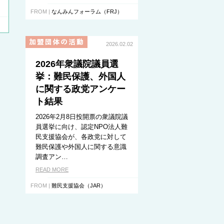
FROM |
なんみんフォーラム（FRJ）
2026.02.02
2026年衆議院議員選
挙：難民保護、外国人
に関する政党アンケー
ト結果
2026年2月8日投開票の衆議院議
員選挙に向け、認定NPO法人難
民支援協会が、各政党に対して
難民保護や外国人に関する意識
調査アン…
READ MORE
FROM |
難民支援協会（JAR）