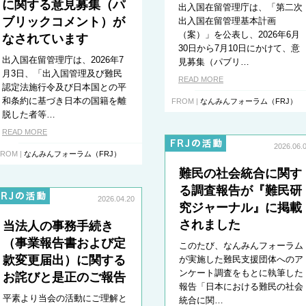
に関する意見募集（パ
出入国在留管理庁は、「第二次
ブリックコメント）が
出入国在留管理基本計画
（案）」を公表し、2026年6月
なされています
30日から7月10日にかけて、意
出入国在留管理庁は、2026年7
見募集（パブリ…
月3日、「出入国管理及び難民
READ MORE
認定法施行令及び日本国との平
和条約に基づき日本の国籍を離
FROM |
なんみんフォーラム（FRJ）
脱した者等…
READ MORE
2026.06.
ROM |
なんみんフォーラム（FRJ）
難民の社会統合に関す
る調査報告が『難民研
2026.04.20
究ジャーナル』に掲載
されました
当法人の事務手続き
（事業報告書および定
このたび、なんみんフォーラム
款変更届出）に関する
が実施した難民支援団体へのア
ンケート調査をもとに執筆した
お詫びと是正のご報告
報告「日本における難民の社会
平素より当会の活動にご理解と
統合に関…