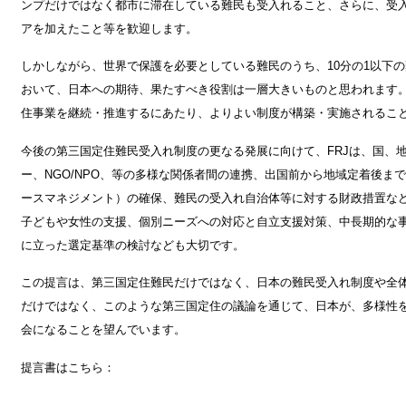
ンプだけではなく都市に滞在している難民も受入れること、さらに、受
アを加えたこと等を歓迎します。
しかしながら、世界で保護を必要としている難民のうち、10分の1以下
おいて、日本への期待、果たすべき役割は一層大きいものと思われます。
住事業を継続・推進するにあたり、よりよい制度が構築・実施されるこ
今後の第三国定住難民受入れ制度の更なる発展に向けて、FRJは、国、
ー、NGO/NPO、等の多様な関係者間の連携、出国前から地域定着後ま
ースマネジメント）の確保、難民の受入れ自治体等に対する財政措置な
子どもや女性の支援、個別ニーズへの対応と自立支援対策、中長期的な
に立った選定基準の検討なども大切です。
この提言は、第三国定住難民だけではなく、日本の難民受入れ制度や全
だけではなく、このような第三国定住の議論を通じて、日本が、多様性
会になることを望んでいます。
提言書はこちら：