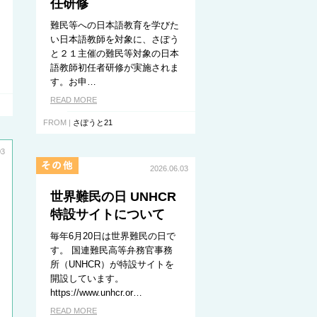
任研修
難民等への日本語教育を学びた
い日本語教師を対象に、さぽう
と２１主催の難民等対象の日本
語教師初任者研修が実施されま
す。お申…
READ MORE
FROM |
さぽうと21
03
2026.06.03
世界難民の日 UNHCR
特設サイトについて
毎年6月20日は世界難民の日で
す。 国連難民高等弁務官事務
所（UNHCR）が特設サイトを
開設しています。
https://www.unhcr.or…
READ MORE