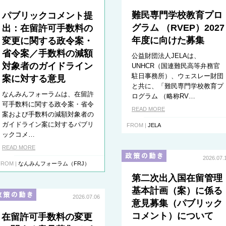
難民専門学校教育プロ
パブリックコメント提
グラム （RVEP）2027
出：在留許可手数料の
年度に向けた募集
変更に関する政令案・
省令案／手数料の減額
公益財団法人JELAは、
対象者のガイドライン
UNHCR（国連難民高等弁務官
駐日事務所）、ウェスレー財団
案に対する意見
と共に、「難民専門学校教育プ
なんみんフォーラムは、在留許
ログラム （略称RV…
可手数料に関する政令案・省令
READ MORE
案および手数料の減額対象者の
ガイドライン案に対するパブリ
FROM |
JELA
ックコメ…
READ MORE
2026.07.
FROM |
なんみんフォーラム（FRJ）
第二次出入国在留管理
基本計画（案）に係る
2026.07.06
意見募集（パブリック
コメント）について
在留許可手数料の変更