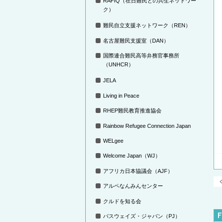
RAFIQ（在日難民との共生ネットワー
ク）
難民自立支援ネットワーク（REN）
名古屋難民支援室（DAN）
国際連合難民高等弁務官事務所
（UNHCR）
JELA
Living in Peace
RHEP難民教育推進協会
Rainbow Refugee Connection Japan
WELgee
Welcome Japan（WJ）
アフリカ日本協議会（AJF）
アルペなんみんセンター
クルドを知る会
パスウェイズ・ジャパン（PJ）