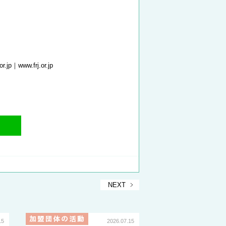
r.jp｜www.frj.or.jp
NEXT
15
2026.07.15