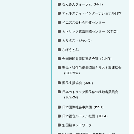
なんみんフォーラム（FRJ）
アムネスティ・インターナショナル日本
イエズス会社会司牧センター
カトリック東京国際センター（CTIC）
カリタス・ジャパン
さぽうと21
全国難民弁護団連絡会議（JLNR）
難民・移住労働者問題キリスト教連絡会
（CCRMW）
難民支援協会（JAR）
日本カトリック難民移住移動者委員会
（JCaRM）
日本国際社会事業団（ISSJ）
日本福音ルーテル社団（JELA）
無国籍ネットワーク