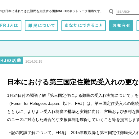
RJは日本に逃れてきた難民を支援する
団体/NGOのネットワーク組織です。
2014.02.18
日本における第三国定住難民受入れの更
1月24日付の閣議了解「第三国定住による難民の受入れ実施について」を
（Forum for Refugees Japan、以下、FRJ）は、第三国定住受
とともに、よりよい受入れ制度の構築と実施に向け、官民および多様な
のニーズに対応した総合的な支援体制を確保していくこと等を提言しま
上記の閣議了解について、FRJは、2015年度以降も第三国定住難民受