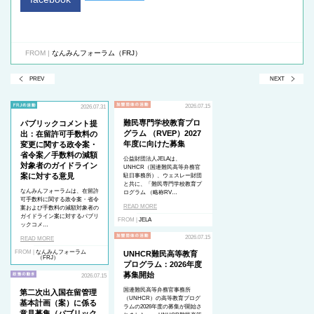
FROM |
なんみんフォーラム（FRJ）
PREV
NEXT
2026.07.15
2026.07.31
難民専門学校教育プロ
パブリックコメント提
グラム （RVEP）2027
出：在留許可手数料の
年度に向けた募集
変更に関する政令案・
省令案／手数料の減額
公益財団法人JELAは、
対象者のガイドライン
UNHCR（国連難民高等弁務官
案に対する意見
駐日事務所）、ウェスレー財団
と共に、「難民専門学校教育プ
なんみんフォーラムは、在留許
ログラム （略称RV…
可手数料に関する政令案・省令
READ MORE
案および手数料の減額対象者の
ガイドライン案に対するパブリ
FROM |
JELA
ックコメ…
2026.07.15
READ MORE
FROM |
なんみんフォーラム
UNHCR難民高等教育
（FRJ）
プログラム：2026年度
募集開始
2026.07.15
国連難民高等弁務官事務所
第二次出入国在留管理
（UNHCR）の高等教育プログ
基本計画（案）に係る
ラムの2026年度の募集が開始さ
意見募集（パブリック