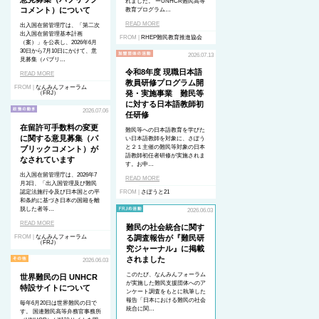
れました。 ーUNHCR難民高等
コメント）について
教育プログラム…
READ MORE
出入国在留管理庁は、「第二次
出入国在留管理基本計画
FROM |
RHEP難民教育推進協会
（案）」を公表し、2026年6月
30日から7月10日にかけて、意
2026.07.13
見募集（パブリ…
令和8年度 現職日本語
READ MORE
教員研修プログラム開
FROM |
なんみんフォーラム
発・実施事業 難民等
（FRJ）
に対する日本語教師初
2026.07.06
任研修
在留許可手数料の変更
難民等への日本語教育を学びた
に関する意見募集（パ
い日本語教師を対象に、さぽう
と２１主催の難民等対象の日本
ブリックコメント）が
語教師初任者研修が実施されま
なされています
す。お申…
出入国在留管理庁は、2026年7
READ MORE
月3日、「出入国管理及び難民
認定法施行令及び日本国との平
FROM |
さぽうと21
和条約に基づき日本の国籍を離
脱した者等…
2026.06.03
READ MORE
難民の社会統合に関す
FROM |
なんみんフォーラム
る調査報告が『難民研
（FRJ）
究ジャーナル』に掲載
されました
2026.06.03
このたび、なんみんフォーラム
世界難民の日 UNHCR
が実施した難民支援団体へのア
特設サイトについて
ンケート調査をもとに執筆した
報告「日本における難民の社会
毎年6月20日は世界難民の日で
統合に関…
す。 国連難民高等弁務官事務所