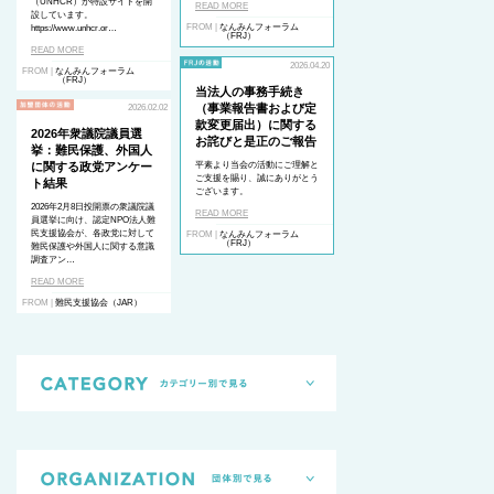
（UNHCR）が特設サイトを開
READ MORE
設しています。
FROM |
なんみんフォーラム
https://www.unhcr.or…
（FRJ）
READ MORE
2026.04.20
FROM |
なんみんフォーラム
（FRJ）
当法人の事務手続き
（事業報告書および定
2026.02.02
款変更届出）に関する
2026年衆議院議員選
お詫びと是正のご報告
挙：難民保護、外国人
に関する政党アンケー
平素より当会の活動にご理解と
ご支援を賜り、誠にありがとう
ト結果
ございます。
2026年2月8日投開票の衆議院議
READ MORE
員選挙に向け、認定NPO法人難
民支援協会が、各政党に対して
FROM |
なんみんフォーラム
（FRJ）
難民保護や外国人に関する意識
調査アン…
READ MORE
FROM |
難民支援協会（JAR）