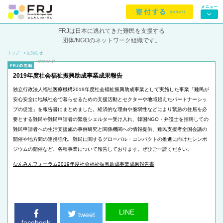
FRJは日本に逃れてきた難民を支援する
団体/NGOのネットワーク組織です。
トップ
> お知らせ
2020.06.12
2019年度社会福祉振興助成事業成果報告
独立行政法人福祉医療機構2019年度社会福祉振興助成事業として実施した事業「難民が
安心安全に地域社会で暮らせるための支援活動とセクターや地域超えたパートナーシッ
プの促進」を報告書にまとめました。経済的な理由や脆弱性などにより緊急の住居を必
要とする難民や難民申請者の緊急シェルター受け入れ、韓国NGO・弁護士を招聘しての
難民申請者への生活支援施の事例研究と関係機関への情報提供、難民支援者全国会議の
開催や地方間の連携強化、難民に関するグローバル・コンパクトの推進に向けたシンポ
ジウムの開催など、各種事業について報告しております。ぜひご一読ください。
なんみんフォーラム2019年度社会福祉振興助成事業成果報告書
LINE
tweet
facebook