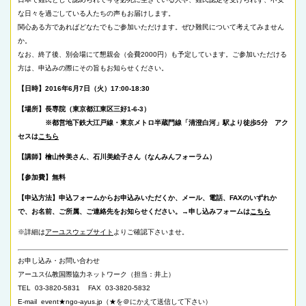
な日々を過ごしている人たちの声もお届けします。
関心ある方であればどなたでもご参加いただけます。ぜひ難民について考えてみません
か。
なお、終了後、別会場にて懇親会（会費2000円）も予定しています。ご参加いただける
方は、申込みの際にその旨もお知らせください。
【日時】2016年6月7日（火）17:00-18:30
【場所】長専院（東京都江東区三好1-6-3）
※都営地下鉄大江戸線・東京メトロ半蔵門線「清澄白河」駅より徒歩5分 アク
セスは
こちら
【講師】檜山怜美さん、石川美絵子さん（なんみんフォーラム）
【参加費】無料
【申込方法】申込フォームからお申込みいただくか、メール、電話、FAXのいずれか
で、お名前、ご所属、ご連絡先をお知らせください。→申し込みフォームは
こちら
※詳細は
アーユスウェブサイト
よりご確認下さいませ。
お申し込み・お問い合わせ
アーユス仏教国際協力ネットワーク（担当：井上）
TEL 03-3820-5831 FAX 03-3820-5832
E-mail event★ngo-ayus.jp（★を＠にかえて送信して下さい）