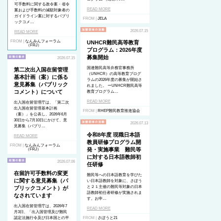
可手数料に関する政令案・省令
READ MORE
案および手数料の減額対象者の
ガイドライン案に対するパブリ
FROM |
JELA
ックコメ…
2026.07.15
READ MORE
FROM |
なんみんフォーラム
UNHCR難民高等教育
（FRJ）
プログラム：2026年度
募集開始
2026.07.15
国連難民高等弁務官事務所
第二次出入国在留管理
（UNHCR）の高等教育プログ
基本計画（案）に係る
ラムの2026年度の募集が開始さ
意見募集（パブリック
れました。 ーUNHCR難民高等
コメント）について
教育プログラム…
READ MORE
出入国在留管理庁は、「第二次
出入国在留管理基本計画
FROM |
RHEP難民教育推進協会
（案）」を公表し、2026年6月
30日から7月10日にかけて、意
2026.07.13
見募集（パブリ…
令和8年度 現職日本語
READ MORE
教員研修プログラム開
FROM |
なんみんフォーラム
発・実施事業 難民等
（FRJ）
に対する日本語教師初
2026.07.06
任研修
在留許可手数料の変更
難民等への日本語教育を学びた
に関する意見募集（パ
い日本語教師を対象に、さぽう
と２１主催の難民等対象の日本
ブリックコメント）が
語教師初任者研修が実施されま
なされています
す。お申…
出入国在留管理庁は、2026年7
READ MORE
月3日、「出入国管理及び難民
認定法施行令及び日本国との平
FROM |
さぽうと21