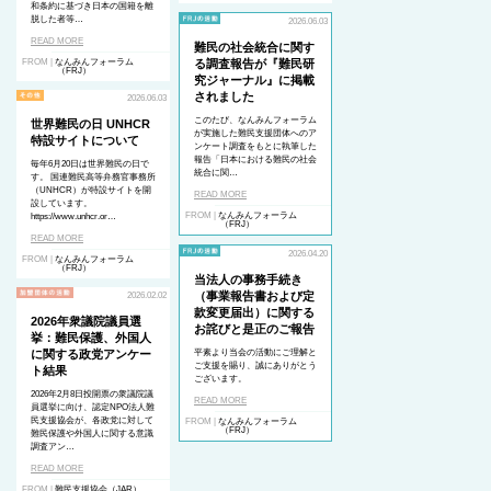
和条約に基づき日本の国籍を離
脱した者等…
2026.06.03
READ MORE
難民の社会統合に関す
FROM |
なんみんフォーラム
る調査報告が『難民研
（FRJ）
究ジャーナル』に掲載
されました
2026.06.03
このたび、なんみんフォーラム
世界難民の日 UNHCR
が実施した難民支援団体へのア
特設サイトについて
ンケート調査をもとに執筆した
報告「日本における難民の社会
毎年6月20日は世界難民の日で
統合に関…
す。 国連難民高等弁務官事務所
（UNHCR）が特設サイトを開
READ MORE
設しています。
FROM |
なんみんフォーラム
https://www.unhcr.or…
（FRJ）
READ MORE
2026.04.20
FROM |
なんみんフォーラム
（FRJ）
当法人の事務手続き
（事業報告書および定
2026.02.02
款変更届出）に関する
2026年衆議院議員選
お詫びと是正のご報告
挙：難民保護、外国人
に関する政党アンケー
平素より当会の活動にご理解と
ご支援を賜り、誠にありがとう
ト結果
ございます。
2026年2月8日投開票の衆議院議
READ MORE
員選挙に向け、認定NPO法人難
民支援協会が、各政党に対して
FROM |
なんみんフォーラム
（FRJ）
難民保護や外国人に関する意識
調査アン…
READ MORE
FROM |
難民支援協会（JAR）