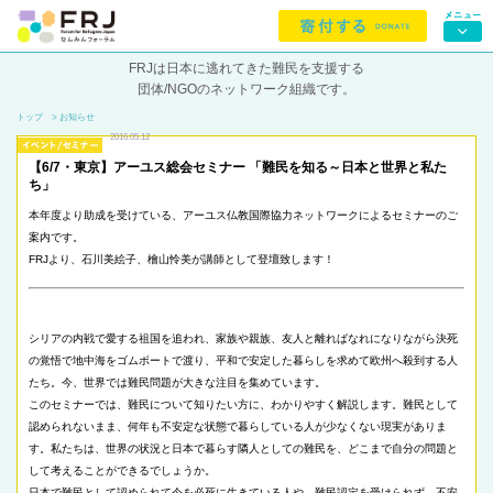
FRJは日本に逃れてきた難民を支援する
団体/NGOのネットワーク組織です。
トップ
> お知らせ
2016.05.12
【6/7・東京】アーユス総会セミナー 「難民を知る～日本と世界と私た
ち」
本年度より助成を受けている、アーユス仏教国際協力ネットワークによるセミナーのご
案内です。
FRJより、石川美絵子、檜山怜美が講師として登壇致します！
シリアの内戦で愛する祖国を追われ、家族や親族、友人と離ればなれになりながら決死
の覚悟で地中海をゴムボートで渡り、平和で安定した暮らしを求めて欧州へ殺到する人
たち。今、世界では難民問題が大きな注目を集めています。
このセミナーでは、難民について知りたい方に、わかりやすく解説します。難民として
認められないまま、何年も不安定な状態で暮らしている人が少なくない現実がありま
す。私たちは、世界の状況と日本で暮らす隣人としての難民を、どこまで自分の問題と
して考えることができるでしょうか。
日本で難民として認められて今を必死に生きている人や、難民認定を受けられず、不安