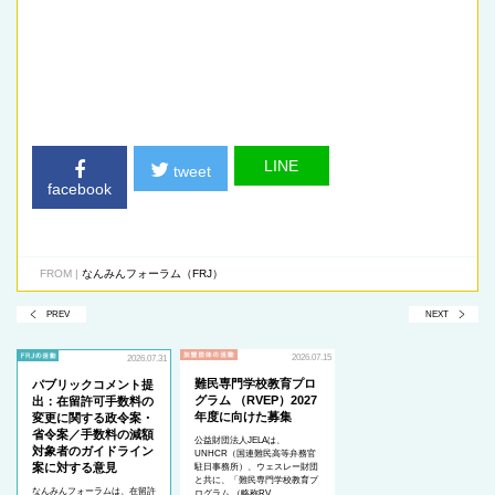
LINE
tweet
facebook
FROM |
なんみんフォーラム（FRJ）
PREV
NEXT
2026.07.15
2026.07.31
難民専門学校教育プロ
パブリックコメント提
グラム （RVEP）2027
出：在留許可手数料の
年度に向けた募集
変更に関する政令案・
省令案／手数料の減額
公益財団法人JELAは、
対象者のガイドライン
UNHCR（国連難民高等弁務官
案に対する意見
駐日事務所）、ウェスレー財団
と共に、「難民専門学校教育プ
なんみんフォーラムは、在留許
ログラム （略称RV…