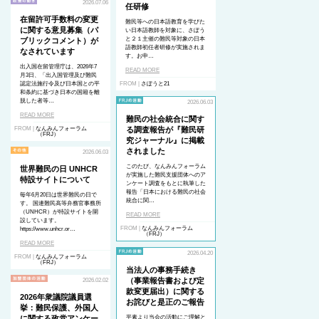
2026.07.06
任研修
在留許可手数料の変更
難民等への日本語教育を学びた
に関する意見募集（パ
い日本語教師を対象に、さぽう
と２１主催の難民等対象の日本
ブリックコメント）が
語教師初任者研修が実施されま
なされています
す。お申…
出入国在留管理庁は、2026年7
READ MORE
月3日、「出入国管理及び難民
認定法施行令及び日本国との平
FROM |
さぽうと21
和条約に基づき日本の国籍を離
脱した者等…
2026.06.03
READ MORE
難民の社会統合に関す
FROM |
なんみんフォーラム
る調査報告が『難民研
（FRJ）
究ジャーナル』に掲載
されました
2026.06.03
このたび、なんみんフォーラム
世界難民の日 UNHCR
が実施した難民支援団体へのア
特設サイトについて
ンケート調査をもとに執筆した
報告「日本における難民の社会
毎年6月20日は世界難民の日で
統合に関…
す。 国連難民高等弁務官事務所
（UNHCR）が特設サイトを開
READ MORE
設しています。
FROM |
なんみんフォーラム
https://www.unhcr.or…
（FRJ）
READ MORE
2026.04.20
FROM |
なんみんフォーラム
（FRJ）
当法人の事務手続き
（事業報告書および定
2026.02.02
款変更届出）に関する
2026年衆議院議員選
お詫びと是正のご報告
挙：難民保護、外国人
に関する政党アンケー
平素より当会の活動にご理解と