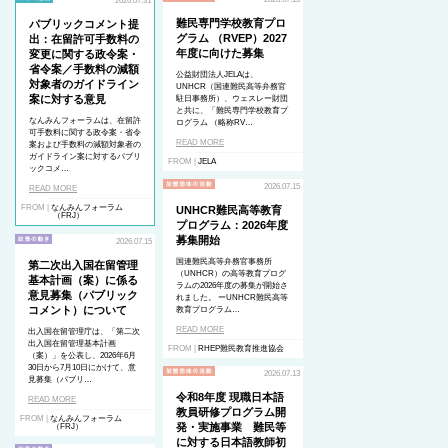
2026.07.31
難民専門学校教育プロ
パブリックコメント提
グラム （RVEP）2027
出：在留許可手数料の
年度に向けた募集
変更に関する政令案・
省令案／手数料の減額
公益財団法人JELAは、
対象者のガイドライン
UNHCR（国連難民高等弁務官
案に対する意見
駐日事務所）、ウェスレー財団
と共に、「難民専門学校教育プ
なんみんフォーラムは、在留許
ログラム （略称RV…
可手数料に関する政令案・省令
READ MORE
案および手数料の減額対象者の
ガイドライン案に対するパブリ
FROM |
JELA
ックコメ…
2026.07.15
READ MORE
FROM |
なんみんフォーラム
UNHCR難民高等教育
（FRJ）
プログラム：2026年度
募集開始
2026.07.15
国連難民高等弁務官事務所
第二次出入国在留管理
（UNHCR）の高等教育プログ
基本計画（案）に係る
ラムの2026年度の募集が開始さ
意見募集（パブリック
れました。 ーUNHCR難民高等
コメント）について
教育プログラム…
READ MORE
出入国在留管理庁は、「第二次
出入国在留管理基本計画
FROM |
RHEP難民教育推進協会
（案）」を公表し、2026年6月
30日から7月10日にかけて、意
2026.07.13
見募集（パブリ…
令和8年度 現職日本語
READ MORE
教員研修プログラム開
FROM |
なんみんフォーラム
発・実施事業 難民等
（FRJ）
に対する日本語教師初