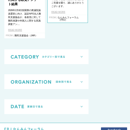
ご支援を賜り、誠にありがとう
ト結果
ございます。
2026年2月8日投開票の衆議院議
READ MORE
員選挙に向け、認定NPO法人難
民支援協会が、各政党に対して
FROM |
なんみんフォーラム
（FRJ）
難民保護や外国人に関する意識
調査アン…
READ MORE
FROM |
難民支援協会（JAR）