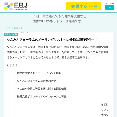
FRJは日本に逃れてきた難民を支援する
団体/NGOのネットワーク組織です。
トップ
> お知らせ
2016.12.14
なんみんフォーラムのメーリングリストへの登録は随時受付中！
なんみんフォーラムでは、難民支援に関わる方、難民支援に関心のある方の自由な情報
交換の場として、一般公開のメーリングリストを設置しています。どなたでもご参加頂
ける
メーリングリスト
となっておりますので、
皆さま是非ご活用下さい。
たとえば・・
– 難民に関するセミナー・イベント情報
– なんみんフォーラムの最新の活動
– そのほか全国の難民支援に関する活動情報
– 難民支援ボランティアやインターンの募集
などに
ついて
情報交