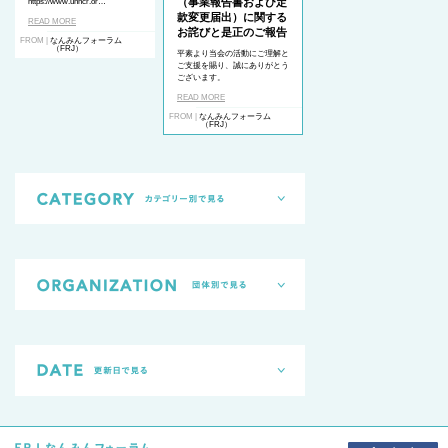
（事業報告書および定
https://www.unhcr.or…
款変更届出）に関する
READ MORE
お詫びと是正のご報告
FROM |
なんみんフォーラム
（FRJ）
平素より当会の活動にご理解と
ご支援を賜り、誠にありがとう
ございます。
READ MORE
FROM |
なんみんフォーラム
（FRJ）