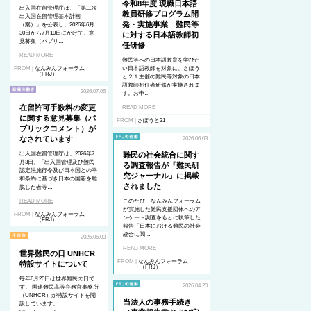
令和8年度 現職日本語
出入国在留管理庁は、「第二次
教員研修プログラム開
出入国在留管理基本計画
発・実施事業 難民等
（案）」を公表し、2026年6月
30日から7月10日にかけて、意
に対する日本語教師初
見募集（パブリ…
任研修
READ MORE
難民等への日本語教育を学びた
FROM |
なんみんフォーラム
い日本語教師を対象に、さぽう
（FRJ）
と２１主催の難民等対象の日本
語教師初任者研修が実施されま
2026.07.06
す。お申…
在留許可手数料の変更
READ MORE
に関する意見募集（パ
FROM |
さぽうと21
ブリックコメント）が
なされています
2026.06.03
出入国在留管理庁は、2026年7
難民の社会統合に関す
月3日、「出入国管理及び難民
る調査報告が『難民研
認定法施行令及び日本国との平
究ジャーナル』に掲載
和条約に基づき日本の国籍を離
されました
脱した者等…
READ MORE
このたび、なんみんフォーラム
が実施した難民支援団体へのア
FROM |
なんみんフォーラム
ンケート調査をもとに執筆した
（FRJ）
報告「日本における難民の社会
統合に関…
2026.06.03
READ MORE
世界難民の日 UNHCR
FROM |
なんみんフォーラム
特設サイトについて
（FRJ）
毎年6月20日は世界難民の日で
2026.04.20
す。 国連難民高等弁務官事務所
（UNHCR）が特設サイトを開
当法人の事務手続き
設しています。