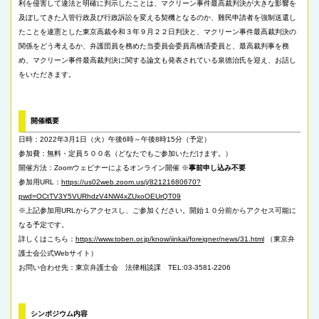
利を侵害して違法と明確に判示したことは、マクリーン事件最高裁判決が大きな影響を
及ぼしてきた入管行政及び行政訴訟を変える契機となるのか、難民申請者を強制送還し
たことを違憲とした東京高裁令和３年９月２２日判決と、マクリーン事件最高裁判決の
関係をどう考えるか、弁護団員を務めた当委員会委員高橋済委員と、最高裁判事を務
め、マクリーン事件最高裁判決に関する論文も発表されている泉徳治氏を迎え、お話し
をいただきます。
開催概要
日時：2022年3月1日（火）午後6時～午後8時15分（予定）
参加費：無料・定員５００名（どなたでもご参加いただけます。）
開催方法：Zoomウェビナーによるオンライン開催 ※
事前申し込み不要
参加用URL：
https://us02web.zoom.us/j/82121680670?
pwd=OCtTV3Y5VURhdzV4NW4xZUxoOEUrQT09
※上記参加用URLからアクセスし、ご参加ください。開始１０分前からアクセス可能に
なる予定です。
詳しくはこちら：
https://www.toben.or.jp/know/iinkai/foreigner/news/31.html
（東京弁
護士会公式Webサイト）
お問い合わせ先：東京弁護士会 法律相談課 TEL:03-3581-2206
シンポジウム内容