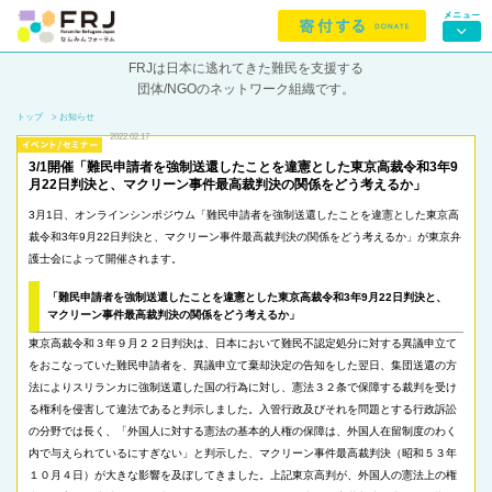
FRJは日本に逃れてきた難民を支援する
団体/NGOのネットワーク組織です。
トップ
> お知らせ
2022.02.17
3/1開催「難民申請者を強制送還したことを違憲とした東京高裁令和3年9
月22日判決と、マクリーン事件最高裁判決の関係をどう考えるか」
3月1日、オンラインシンポジウム「難民申請者を強制送還したことを違憲とした東京高
裁令和3年9月22日判決と、マクリーン事件最高裁判決の関係をどう考えるか」が東京弁
護士会によって開催されます。
「難民申請者を強制送還したことを違憲とした東京高裁令和3年9月22日判決と、
マクリーン事件最高裁判決の関係をどう考えるか」
東京高裁令和３年９月２２日判決は、日本において難民不認定処分に対する異議申立て
をおこなっていた難民申請者を、異議申立て棄却決定の告知をした翌日、集団送還の方
法によりスリランカに強制送還した国の行為に対し、憲法３２条で保障する裁判を受け
る権利を侵害して違法であると判示しました。入管行政及びそれを問題とする行政訴訟
の分野では長く、「外国人に対する憲法の基本的人権の保障は、外国人在留制度のわく
内で与えられているにすぎない」と判示した、マクリーン事件最高裁判決（昭和５３年
１０月４日）が大きな影響を及ぼしてきました。上記東京高判が、外国人の憲法上の権