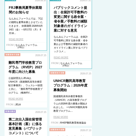
2026.08.10
2026.07.31
FRJ事務局夏季休業期
パブリックコメント提
間のお知らせ
出：在留許可手数料の
変更に関する政令案・
なんみんフォーラムでは、下記
省令案／手数料の減額
の期間を夏季休業とさせていた
対象者のガイドライン
だきます。 休業期間 2026年8月
14日（金）～8月17日（月） 8
案に対する意見
月18…
なんみんフォーラムは、在留許
READ MORE
可手数料に関する政令案・省令
案および手数料の減額対象者の
FROM |
なんみんフォーラム
（FRJ）
ガイドライン案に対するパブリ
ックコメ…
2026.07.15
READ MORE
難民専門学校教育プロ
FROM |
なんみんフォーラム
（FRJ）
グラム （RVEP）2027
年度に向けた募集
2026.07.15
公益財団法人JELAは、
UNHCR難民高等教育
UNHCR（国連難民高等弁務官
プログラム：2026年度
駐日事務所）、ウェスレー財団
と共に、「難民専門学校教育プ
募集開始
ログラム （略称RV…
国連難民高等弁務官事務所
READ MORE
（UNHCR）の高等教育プログ
ラムの2026年度の募集が開始さ
FROM |
JELA
れました。 ーUNHCR難民高等
教育プログラム…
2026.07.15
READ MORE
第二次出入国在留管理
FROM |
RHEP難民教育推進協会
基本計画（案）に係る
意見募集（パブリック
2026.07.13
コメント）について