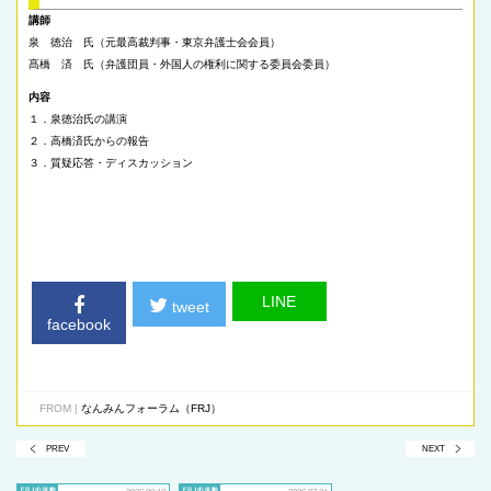
講師
泉 徳治 氏（元最高裁判事・東京弁護士会会員）
髙橋 済 氏（弁護団員・外国人の権利に関する委員会委員）
内容
１．泉徳治氏の講演
２．高橋済氏からの報告
３．質疑応答・ディスカッション
LINE
tweet
facebook
FROM |
なんみんフォーラム（FRJ）
PREV
NEXT