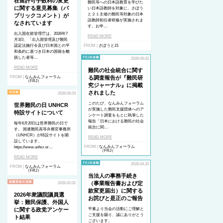
在留許可手数料の変更
難民等への日本語教育を学びた
に関する意見募集（パ
い日本語教師を対象に、さぽう
と２１主催の難民等対象の日本
ブリックコメント）が
語教師初任者研修が実施されま
なされています
す。お申…
出入国在留管理庁は、2026年7
READ MORE
月3日、「出入国管理及び難民
認定法施行令及び日本国との平
FROM |
さぽうと21
和条約に基づき日本の国籍を離
脱した者等…
2026.06.03
READ MORE
難民の社会統合に関す
FROM |
なんみんフォーラム
る調査報告が『難民研
（FRJ）
究ジャーナル』に掲載
されました
2026.06.03
このたび、なんみんフォーラム
世界難民の日 UNHCR
が実施した難民支援団体へのア
特設サイトについて
ンケート調査をもとに執筆した
報告「日本における難民の社会
毎年6月20日は世界難民の日で
統合に関…
す。 国連難民高等弁務官事務所
（UNHCR）が特設サイトを開
READ MORE
設しています。
FROM |
なんみんフォーラム
https://www.unhcr.or…
（FRJ）
READ MORE
2026.04.20
FROM |
なんみんフォーラム
（FRJ）
当法人の事務手続き
（事業報告書および定
2026.02.02
款変更届出）に関する
2026年衆議院議員選
お詫びと是正のご報告
挙：難民保護、外国人
に関する政党アンケー
平素より当会の活動にご理解と
ご支援を賜り、誠にありがとう
ト結果
ございます。