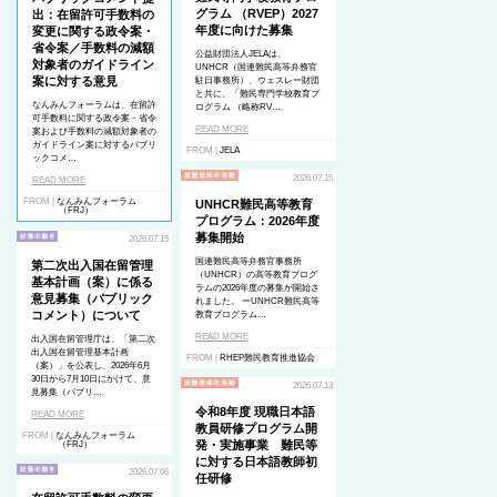
グラム （RVEP）2027
出：在留許可手数料の
年度に向けた募集
変更に関する政令案・
省令案／手数料の減額
公益財団法人JELAは、
対象者のガイドライン
UNHCR（国連難民高等弁務官
案に対する意見
駐日事務所）、ウェスレー財団
と共に、「難民専門学校教育プ
なんみんフォーラムは、在留許
ログラム （略称RV…
可手数料に関する政令案・省令
READ MORE
案および手数料の減額対象者の
ガイドライン案に対するパブリ
FROM |
JELA
ックコメ…
2026.07.15
READ MORE
FROM |
なんみんフォーラム
UNHCR難民高等教育
（FRJ）
プログラム：2026年度
募集開始
2026.07.15
国連難民高等弁務官事務所
第二次出入国在留管理
（UNHCR）の高等教育プログ
基本計画（案）に係る
ラムの2026年度の募集が開始さ
意見募集（パブリック
れました。 ーUNHCR難民高等
コメント）について
教育プログラム…
READ MORE
出入国在留管理庁は、「第二次
出入国在留管理基本計画
FROM |
RHEP難民教育推進協会
（案）」を公表し、2026年6月
30日から7月10日にかけて、意
2026.07.13
見募集（パブリ…
令和8年度 現職日本語
READ MORE
教員研修プログラム開
FROM |
なんみんフォーラム
発・実施事業 難民等
（FRJ）
に対する日本語教師初
2026.07.06
任研修