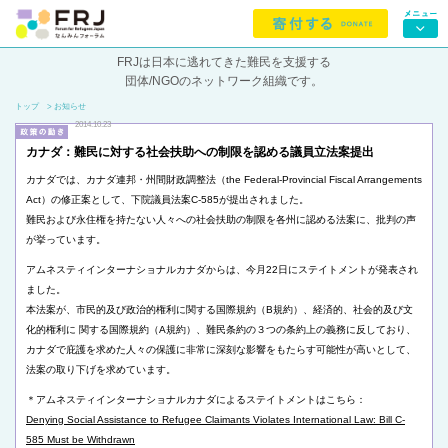
FRJは日本に逃れてきた難民を支援する
団体/NGOのネットワーク組織です。
トップ
> お知らせ
2014.10.23
カナダ：難民に対する社会扶助への制限を認める議員立法案提出
カナダでは、カナダ連邦・州間財政調整法（the Federal-Provincial Fiscal Arrangements
Act）の修正案として、下院議員法案C-585が提出されました。
難民および永住権を持たない人々への社会扶助の制限を各州に認める法案に、批判の声
が挙っています。
アムネスティインターナショナルカナダからは、今月22日にステイトメントが発表され
ました。
本法案が、市民的及び政治的権利に関する国際規約（B規約）、経済的、社会的及び文
化的権利に 関する国際規約（A規約）、難民条約の３つの条約上の義務に反しており、
カナダで庇護を求めた人々の保護に非常に深刻な影響をもたらす可能性が高いとして、
法案の取り下げを求めています。
＊アムネスティインターナショナルカナダによるステイトメントはこちら：
Denying Social Assistance to Refugee Claimants Violates International Law: Bill C-
585 Must be Withdrawn