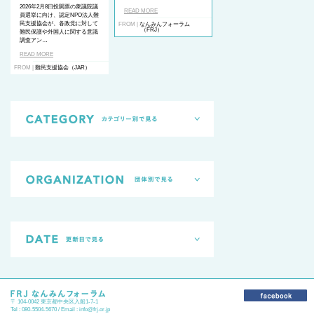
2026年2月8日投開票の衆議院議
READ MORE
員選挙に向け、認定NPO法人難
民支援協会が、各政党に対して
FROM |
なんみんフォーラム
（FRJ）
難民保護や外国人に関する意識
調査アン…
READ MORE
FROM |
難民支援協会（JAR）
〒 104-0042 東京都中央区入船1-7-1
Tel : 080-5504-5670 / Email :
info@frj.or.jp