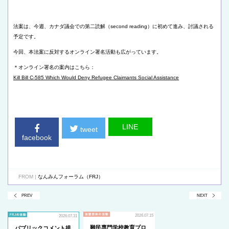
法案は、今週、カナダ議会での第二読解（second reading）に初めて進み、討議される
予定です。
今回、本法案に反対するオンライン署名活動も広がっています。
＊オンライン署名の案内はこちら：
Kill Bill C-585 Which Would Deny Refugee Claimants Social Assistance
LINE
tweet
facebook
FROM |
なんみんフォーラム（FRJ）
PREV
NEXT
2026.07.15
2026.07.31
難民専門学校教育プロ
パブリックコメント提