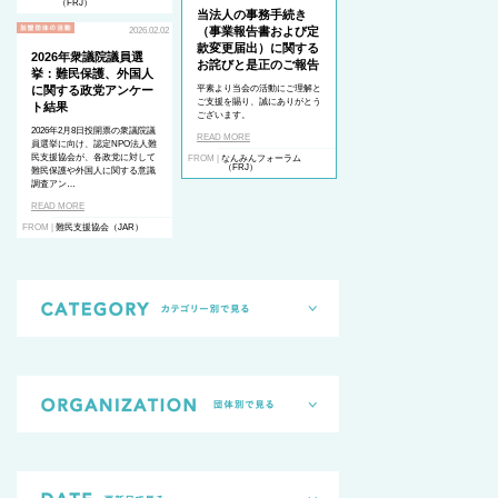
（FRJ）
当法人の事務手続き
（事業報告書および定
2026.02.02
款変更届出）に関する
2026年衆議院議員選
お詫びと是正のご報告
挙：難民保護、外国人
に関する政党アンケー
平素より当会の活動にご理解と
ご支援を賜り、誠にありがとう
ト結果
ございます。
2026年2月8日投開票の衆議院議
READ MORE
員選挙に向け、認定NPO法人難
民支援協会が、各政党に対して
FROM |
なんみんフォーラム
（FRJ）
難民保護や外国人に関する意識
調査アン…
READ MORE
FROM |
難民支援協会（JAR）