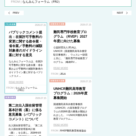
FROM |
なんみんフォーラム（FRJ）
PREV
NEXT
2026.07.15
2026.07.31
難民専門学校教育プロ
パブリックコメント提
グラム （RVEP）2027
出：在留許可手数料の
年度に向けた募集
変更に関する政令案・
省令案／手数料の減額
公益財団法人JELAは、
対象者のガイドライン
UNHCR（国連難民高等弁務官
案に対する意見
駐日事務所）、ウェスレー財団
と共に、「難民専門学校教育プ
なんみんフォーラムは、在留許
ログラム （略称RV…
可手数料に関する政令案・省令
READ MORE
案および手数料の減額対象者の
ガイドライン案に対するパブリ
FROM |
JELA
ックコメ…
2026.07.15
READ MORE
FROM |
なんみんフォーラム
UNHCR難民高等教育
（FRJ）
プログラム：2026年度
募集開始
2026.07.15
国連難民高等弁務官事務所
第二次出入国在留管理
（UNHCR）の高等教育プログ
基本計画（案）に係る
ラムの2026年度の募集が開始さ
意見募集（パブリック
れました。 ーUNHCR難民高等
コメント）について
教育プログラム…
READ MORE
出入国在留管理庁は、「第二次
出入国在留管理基本計画
FROM |
RHEP難民教育推進協会
（案）」を公表し、2026年6月