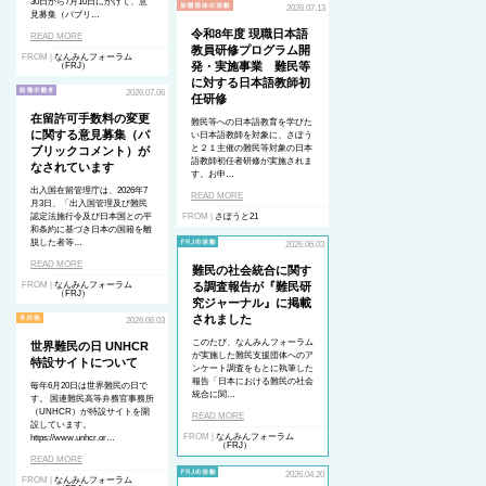
30日から7月10日にかけて、意
2026.07.13
見募集（パブリ…
令和8年度 現職日本語
READ MORE
教員研修プログラム開
FROM |
なんみんフォーラム
発・実施事業 難民等
（FRJ）
に対する日本語教師初
2026.07.06
任研修
在留許可手数料の変更
難民等への日本語教育を学びた
に関する意見募集（パ
い日本語教師を対象に、さぽう
と２１主催の難民等対象の日本
ブリックコメント）が
語教師初任者研修が実施されま
なされています
す。お申…
出入国在留管理庁は、2026年7
READ MORE
月3日、「出入国管理及び難民
認定法施行令及び日本国との平
FROM |
さぽうと21
和条約に基づき日本の国籍を離
脱した者等…
2026.06.03
READ MORE
難民の社会統合に関す
FROM |
なんみんフォーラム
る調査報告が『難民研
（FRJ）
究ジャーナル』に掲載
されました
2026.06.03
このたび、なんみんフォーラム
世界難民の日 UNHCR
が実施した難民支援団体へのア
特設サイトについて
ンケート調査をもとに執筆した
報告「日本における難民の社会
毎年6月20日は世界難民の日で
統合に関…
す。 国連難民高等弁務官事務所
（UNHCR）が特設サイトを開
READ MORE
設しています。
FROM |
なんみんフォーラム
https://www.unhcr.or…
（FRJ）
READ MORE
2026.04.20
FROM |
なんみんフォーラム