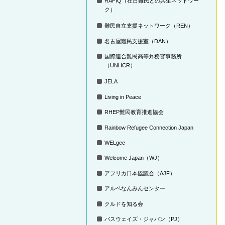
RAFIQ（在日難民との共生ネットワー
ク）
難民自立支援ネットワーク（REN）
名古屋難民支援室（DAN）
国際連合難民高等弁務官事務所
（UNHCR）
JELA
Living in Peace
RHEP難民教育推進協会
Rainbow Refugee Connection Japan
WELgee
Welcome Japan（WJ）
アフリカ日本協議会（AJF）
アルペなんみんセンター
クルドを知る会
パスウェイズ・ジャパン（PJ）