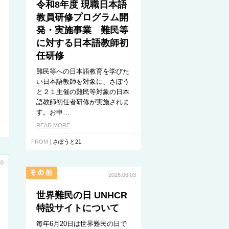
令和8年度 現職日本語
教員研修プログラム開
発・実施事業 難民等
に対する日本語教師初
任研修
難民等への日本語教育を学びた
い日本語教師を対象に、さぽう
と２１主催の難民等対象の日本
語教師初任者研修が実施されま
す。お申…
READ MORE
FROM |
さぽうと21
03
2026.06.03
世界難民の日 UNHCR
特設サイトについて
毎年6月20日は世界難民の日で