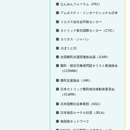
なんみんフォーラム（FRJ）
アムネスティ・インターナショナル日本
イエズス会社会司牧センター
カトリック東京国際センター（CTIC）
カリタス・ジャパン
さぽうと21
全国難民弁護団連絡会議（JLNR）
難民・移住労働者問題キリスト教連絡会
（CCRMW）
難民支援協会（JAR）
日本カトリック難民移住移動者委員会
（JCaRM）
日本国際社会事業団（ISSJ）
日本福音ルーテル社団（JELA）
無国籍ネットワーク