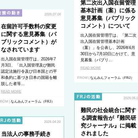
第二次出入国在留管理
基本計画（案）に係る
2026.07.06
意見募集（パブリック
コメント）について
在留許可手数料の変更
に関する意見募集（パ
出入国在留管理庁は、「第二次
ブリックコメント）が
出入国在留管理基本計画
（案）」を公表し、2026年6月
なされています
30日から7月10日にかけて、意
出入国在留管理庁は、2026年7
見募集（パブリ…
月3日、「出入国管理及び難民
READ MORE
認定法施行令及び日本国との平
和条約に基づき日本の国籍を離
FROM |
なんみんフォーラム（FRJ）
脱した者等…
READ MORE
2026.06.
ROM |
なんみんフォーラム（FRJ）
難民の社会統合に関す
る調査報告が『難民研
2026.04.20
究ジャーナル』に掲載
されました
当法人の事務手続き