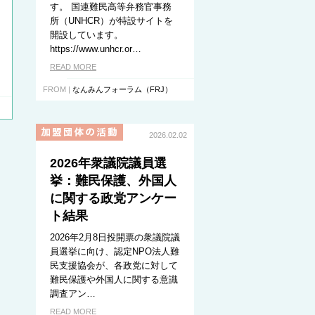
す。 国連難民高等弁務官事務
所（UNHCR）が特設サイトを
開設しています。
https://www.unhcr.or…
READ MORE
FROM |
なんみんフォーラム（FRJ）
2026.02.02
2026年衆議院議員選
挙：難民保護、外国人
に関する政党アンケー
ト結果
2026年2月8日投開票の衆議院議
員選挙に向け、認定NPO法人難
民支援協会が、各政党に対して
難民保護や外国人に関する意識
調査アン…
READ MORE