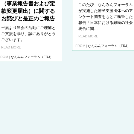
（事業報告書および定
このたび、なんみんフォーラム
款変更届出）に関する
が実施した難民支援団体へのア
ンケート調査をもとに執筆した
お詫びと是正のご報告
報告「日本における難民の社会
平素より当会の活動にご理解と
統合に関…
ご支援を賜り、誠にありがとう
READ MORE
ございます。
FROM |
なんみんフォーラム（FRJ）
READ MORE
FROM |
なんみんフォーラム（FRJ）