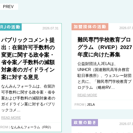
PREV
2026.07.
2026.07.31
難民専門学校教育プロ
パブリックコメント提
グラム （RVEP）2027
出：在留許可手数料の
年度に向けた募集
変更に関する政令案・
省令案／手数料の減額
公益財団法人JELAは、
対象者のガイドライン
UNHCR（国連難民高等弁務官
駐日事務所）、ウェスレー財団
案に対する意見
と共に、「難民専門学校教育プ
なんみんフォーラムは、在留許
ログラム （略称RV…
可手数料に関する政令案・省令
READ MORE
案および手数料の減額対象者の
ガイドライン案に対するパブリ
FROM |
JELA
ックコメ…
READ MORE
2026.07.
FROM |
なんみんフォーラム（FRJ）