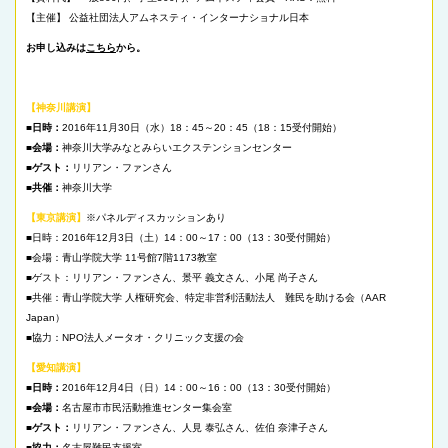
【主催】 公益社団法人アムネスティ・インターナショナル日本
お申し込みは
こちら
から。
【神奈川講演】
■日時：
2016年11月30日（水）18：45～20：45（18：15受付開始）
■会場：
神奈川大学みなとみらいエクステンションセンター
■ゲスト：
リリアン・ファンさん
■共催：
神奈川大学
【東京講演】
※パネルディスカッションあり
■日時：2016年12月3日（土）14：00～17：00（13：30受付開始）
■会場：青山学院大学 11号館7階1173教室
■ゲスト：リリアン・ファンさん、景平 義文さん、小尾 尚子さん
■共催：青山学院大学 人権研究会、特定非営利活動法人 難民を助ける会（AAR
Japan）
■協力：NPO法人メータオ・クリニック支援の会
【愛知講演】
■日時：
2016年12月4日（日）14：00～16：00（13：30受付開始）
■会場：
名古屋市市民活動推進センター集会室
■ゲスト：
リリアン・ファンさん、人見 泰弘さん、佐伯 奈津子さん
■協力：
名古屋難民支援室