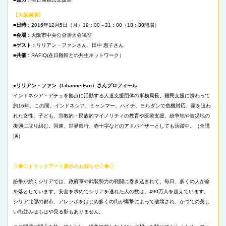
【大阪講演】
■日時：
2016年12月5日（月）19：00～21：00（18：30開場）
■会場：
大阪市中央公会堂大会議室
■ゲスト：
リリアン・ファンさん、田中 恵子さん
■共催：
RAFIQ(在日難民との共生ネットワーク）
●リリアン・ファン（Lilianne Fan）さんプロフィール
インドネシア・アチェを拠点に活動する人道支援団体の事務局長。難民支援に携わって
約16年。この間、インドネシア、ミャンマー、ハイチ、ヨルダンで危機対応、家を追わ
れた女性、子ども、宗教的・民族的マイノリティの教育や医療支援、紛争地や被災地の
復興に取り組む。国連、世界銀行、赤十字などのアドバイザーとしても活躍中。（全講
演）
◇◆◇トリックアート展示のお知らせ◇◆◇
紛争が続くシリアでは、政府軍や武装勢力の戦闘に巻き込まれて、毎日、多くの人が命
を落としています。安全を求めてシリアを逃れた人の数は、490万人を超えています。
シリア北部の都市、アレッポをはじめ多くの街が爆撃によって破壊され、かつての美し
い街並みはもはや見る影もありません。