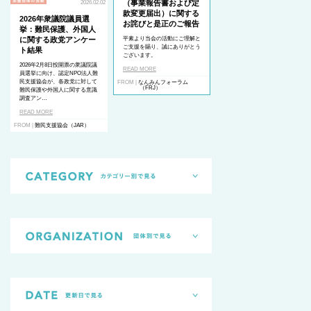
（事業報告書および定
2026.02.02
款変更届出）に関する
2026年衆議院議員選
お詫びと是正のご報告
挙：難民保護、外国人
に関する政党アンケー
平素より当会の活動にご理解と
ご支援を賜り、誠にありがとう
ト結果
ございます。
2026年2月8日投開票の衆議院議
READ MORE
員選挙に向け、認定NPO法人難
民支援協会が、各政党に対して
FROM |
なんみんフォーラム
（FRJ）
難民保護や外国人に関する意識
調査アン…
READ MORE
FROM |
難民支援協会（JAR）