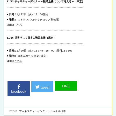
11/22 チャリティーディナー～難民危機について考える～（東京）
………………………………………………………………………………
■ 日時:
11月22日（火）19：00開始
■ 場所:
レストラン: ウルトラチョップ 神楽坂
詳細は
こちら
………………………………………………………………………………
11/26 世界そして日本の難民支援（東京）
………………………………………………………………………………
■ 日時:
11月26日（土）13：45～16：00（受付13：30）
■ 場所:
町田市民ホール 第1会議室
詳細は
こちら
LINE
tweet
facebook
FROM |
アムネスティ・インターナショナル日本