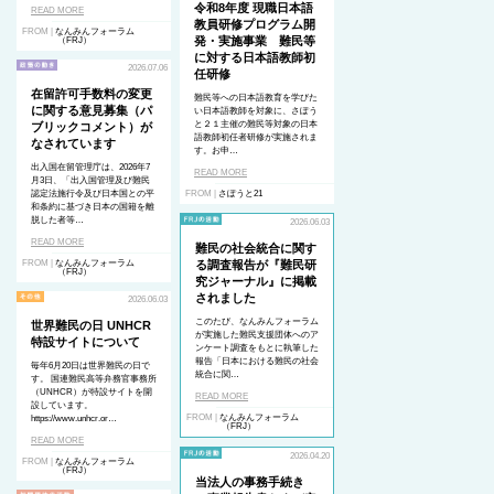
令和8年度 現職日本語
READ MORE
教員研修プログラム開
FROM |
なんみんフォーラム
発・実施事業 難民等
（FRJ）
に対する日本語教師初
2026.07.06
任研修
在留許可手数料の変更
難民等への日本語教育を学びた
に関する意見募集（パ
い日本語教師を対象に、さぽう
と２１主催の難民等対象の日本
ブリックコメント）が
語教師初任者研修が実施されま
なされています
す。お申…
出入国在留管理庁は、2026年7
READ MORE
月3日、「出入国管理及び難民
認定法施行令及び日本国との平
FROM |
さぽうと21
和条約に基づき日本の国籍を離
脱した者等…
2026.06.03
READ MORE
難民の社会統合に関す
FROM |
なんみんフォーラム
る調査報告が『難民研
（FRJ）
究ジャーナル』に掲載
されました
2026.06.03
このたび、なんみんフォーラム
世界難民の日 UNHCR
が実施した難民支援団体へのア
特設サイトについて
ンケート調査をもとに執筆した
報告「日本における難民の社会
毎年6月20日は世界難民の日で
統合に関…
す。 国連難民高等弁務官事務所
（UNHCR）が特設サイトを開
READ MORE
設しています。
FROM |
なんみんフォーラム
https://www.unhcr.or…
（FRJ）
READ MORE
2026.04.20
FROM |
なんみんフォーラム
（FRJ）
当法人の事務手続き