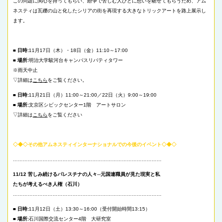
この問題に関心を持ってもらい、紛争で苦しむ人びとに想いを馳せてもらうため、アム
ネスティは瓦礫の山と化したシリアの街を再現する大きなトリックアートを路上展示し
ます。
■ 日時:
11月17日（木）・18日（金）11:10～17:00
■ 場所:
明治大学駿河台キャンパスリバティタワー
※雨天中止
▽詳細は
こちら
をご覧ください。
■ 日時:
11月21日（月）11:00～21:00／22日（火）9:00～19:00
■ 場所:
文京区シビックセンター1階 アートサロン
▽詳細は
こちら
をご覧ください
◇◆◇その他アムネスティインターナショナルでの今後のイベント◇◆◇
………………………………………………………………………………
11/12 苦しみ続けるパレスチナの人々─元国連職員が見た現実と私
たちが考えるべき人権（石川）
………………………………………………………………………………
■ 日時:
11月12日（土）13:30～16:00（受付開始時間13:15）
■ 場所:
石川国際交流センター4階 大研究室