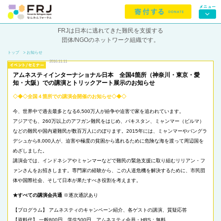
FRJは日本に逃れてきた難民を支援する
団体/NGOのネットワーク組織です。
トップ
> お知らせ
2016.11.11
アムネスティインターナショナル日本 全国4箇所（神奈川・東京・愛
知・大阪）での講演とトリックアート展示のお知らせ
◇◆◇全国４箇所での講演会開催のお知らせ◇◆◇
今、世界中で過去最多となる6,500万人が紛争や迫害で家を追われています。
アジアでも、260万以上のアフガン難民をはじめ、パキスタン、ミャンマー（ビルマ）
などの難民や国内避難民が数百万人にのぼります。2015年には、ミャンマーやバングラ
デシュから8,000人が、迫害や極度の貧困から逃れるために危険な海を渡って周辺国を
めざしました。
講演会では、インドネシアやミャンマーなどで難民の緊急支援に取り組むリリアン・フ
ァンさんをお招きします。専門家の経験から、この人道危機を解決するために、市民団
体や国際社会、そして日本が果たすべき役割を考えます。
★すべての講演会共通
※逐次通訳あり
【プログラム】 アムネスティのキャンペーン紹介、各ゲストの講演、質疑応答
【資料代】 一般800円、学生500円、アムネスティ会員・HRS：無料