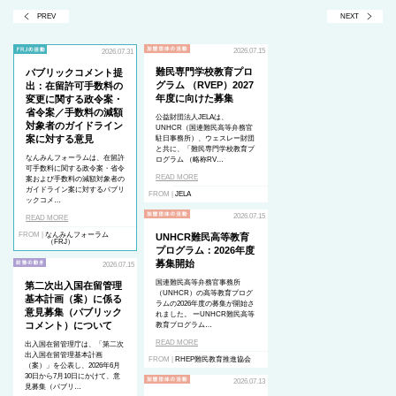
PREV
NEXT
2026.07.15
2026.07.31
難民専門学校教育プロ
パブリックコメント提
グラム （RVEP）2027
出：在留許可手数料の
年度に向けた募集
変更に関する政令案・
省令案／手数料の減額
公益財団法人JELAは、
対象者のガイドライン
UNHCR（国連難民高等弁務官
案に対する意見
駐日事務所）、ウェスレー財団
と共に、「難民専門学校教育プ
なんみんフォーラムは、在留許
ログラム （略称RV…
可手数料に関する政令案・省令
READ MORE
案および手数料の減額対象者の
ガイドライン案に対するパブリ
FROM |
JELA
ックコメ…
2026.07.15
READ MORE
FROM |
なんみんフォーラム
UNHCR難民高等教育
（FRJ）
プログラム：2026年度
募集開始
2026.07.15
国連難民高等弁務官事務所
第二次出入国在留管理
（UNHCR）の高等教育プログ
基本計画（案）に係る
ラムの2026年度の募集が開始さ
意見募集（パブリック
れました。 ーUNHCR難民高等
コメント）について
教育プログラム…
READ MORE
出入国在留管理庁は、「第二次
出入国在留管理基本計画
FROM |
RHEP難民教育推進協会
（案）」を公表し、2026年6月
30日から7月10日にかけて、意
2026.07.13
見募集（パブリ…