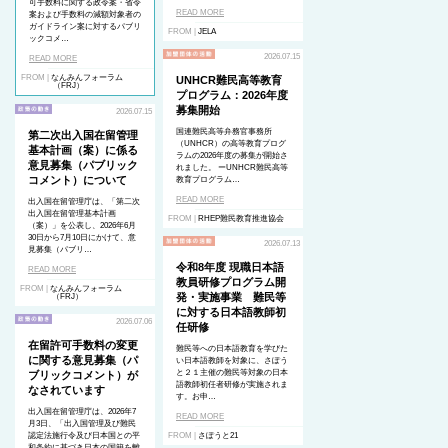
可手数料に関する政令案・省令
READ MORE
案および手数料の減額対象者の
ガイドライン案に対するパブリ
FROM |
JELA
ックコメ…
2026.07.15
READ MORE
FROM |
なんみんフォーラム
UNHCR難民高等教育
（FRJ）
プログラム：2026年度
募集開始
2026.07.15
国連難民高等弁務官事務所
第二次出入国在留管理
（UNHCR）の高等教育プログ
基本計画（案）に係る
ラムの2026年度の募集が開始さ
意見募集（パブリック
れました。 ーUNHCR難民高等
コメント）について
教育プログラム…
READ MORE
出入国在留管理庁は、「第二次
出入国在留管理基本計画
FROM |
RHEP難民教育推進協会
（案）」を公表し、2026年6月
30日から7月10日にかけて、意
2026.07.13
見募集（パブリ…
令和8年度 現職日本語
READ MORE
教員研修プログラム開
FROM |
なんみんフォーラム
発・実施事業 難民等
（FRJ）
に対する日本語教師初
2026.07.06
任研修
在留許可手数料の変更
難民等への日本語教育を学びた
に関する意見募集（パ
い日本語教師を対象に、さぽう
と２１主催の難民等対象の日本
ブリックコメント）が
語教師初任者研修が実施されま
なされています
す。お申…
出入国在留管理庁は、2026年7
READ MORE
月3日、「出入国管理及び難民
認定法施行令及び日本国との平
FROM |
さぽうと21
和条約に基づき日本の国籍を離