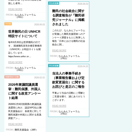
脱した者等…
2026.06.03
READ MORE
難民の社会統合に関す
FROM |
なんみんフォーラム
る調査報告が『難民研
（FRJ）
究ジャーナル』に掲載
されました
2026.06.03
このたび、なんみんフォーラム
世界難民の日 UNHCR
が実施した難民支援団体へのア
特設サイトについて
ンケート調査をもとに執筆した
報告「日本における難民の社会
毎年6月20日は世界難民の日で
統合に関…
す。 国連難民高等弁務官事務所
（UNHCR）が特設サイトを開
READ MORE
設しています。
FROM |
なんみんフォーラム
https://www.unhcr.or…
（FRJ）
READ MORE
2026.04.20
FROM |
なんみんフォーラム
（FRJ）
当法人の事務手続き
（事業報告書および定
2026.02.02
款変更届出）に関する
2026年衆議院議員選
お詫びと是正のご報告
挙：難民保護、外国人
に関する政党アンケー
平素より当会の活動にご理解と
ご支援を賜り、誠にありがとう
ト結果
ございます。
2026年2月8日投開票の衆議院議
READ MORE
員選挙に向け、認定NPO法人難
民支援協会が、各政党に対して
FROM |
なんみんフォーラム
（FRJ）
難民保護や外国人に関する意識
調査アン…
READ MORE
FROM |
難民支援協会（JAR）