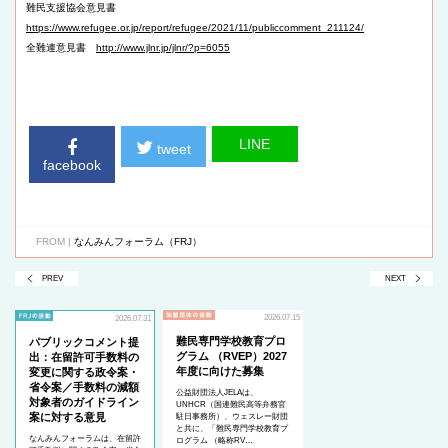
難民支援協会意見書
https://www.refugee.or.jp/report/refugee/2021/11/publiccomment_211124/
全難連意見書
http://www.jlnr.jp/jlnr/?p=6055
LINE
tweet
facebook
FROM |
なんみんフォーラム（FRJ）
PREV
NEXT
2026.07.15
2026.07.31
難民専門学校教育プロ
パブリックコメント提
グラム （RVEP）2027
出：在留許可手数料の
年度に向けた募集
変更に関する政令案・
省令案／手数料の減額
公益財団法人JELAは、
対象者のガイドライン
UNHCR（国連難民高等弁務官
案に対する意見
駐日事務所）、ウェスレー財団
と共に、「難民専門学校教育プ
なんみんフォーラムは、在留許
ログラム （略称RV…