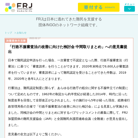
FRJは日本に逃れてきた難民を支援する
団体/NGOのネットワーク組織です。
トップ
> お知らせ
2022.02.17
「行政不服審査法の改善に向けた検討会 中間取りまとめ」への意見書提
出
日本で難民認定申請を行った場合、一次審査で不認定となった際、行政不服審査法（行
審法）に基づく「審査請求」を行うことができます。2020年末時点で6,600人が審査請
求を行っていますが、審査請求によって難民認定を受けることができた件数は、2019
年、2020年と各年1人にとどまります。
行審法は、難民認定制度に限らず、あらゆる行政庁の処分に関する不服申立ての制度に
ついて定めたものです。1962年の制定から約半世紀が経過した2014年、時代に沿った
制度改革を目指して全部改正がなされました。その施行から5年が経った現在、総務省行
政管理局長の主催で「行政不服審査法の改善に向けた検討会」による見直しが実施され
ました。同検討会の中間とりまとめに対するパブリックコメントの募集に際して、FRJ
加盟団体の難民支援協会（JAR）と全国難民弁護団連絡会議（全難連）が意見を提出し
ました。
意見書の全文は以下よりご覧ください。